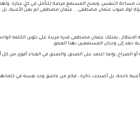
مساحة التنفس، ويمنح المستمع فرصة للتأمل في كل عبارة. ولهذا يش
زلة لولا صوت عثمان مصطفى … عثمان مصطفى لم يغنِّ الأغنية، بل ع
ه الانتظار ، يمتلك عثمان مصطفى قدرة فريدة على تلوين الكلمة الواح
نية تنفذ إلى وجدان المستمعين بهذا العمق
غة أو الصراخ، وإنما اعتمد على الصدق، والصدق في الغناء أقوى من كل
غنية ناجحة، بل أصبحت ذاكرة ، فكم من عاشق وجد نفسه في كلماتها،