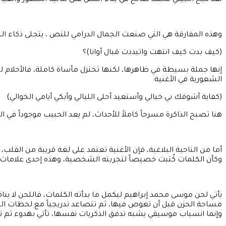
لقد نجح الجيلي محمد صالح في بناء النص على ثنائية الحضور والغياب،
وهذه المفارقة هي التي صنعت الجمال الدرامي للنص ، يتجلى ذكاء ال
(كيف بدت كيف انتهت واتبددت قبال أوانا)؟
إنها جملة بسيطة في ظاهرها، لكنها تختزل مأساة كاملة، فالأحلام لم 
الشعورية في الأغنية:
(كفاية أشوفك بي خيالي وأستعيد أحلى الليالي وأبكي أيامي الخوالي)
هنا تصبح الذاكرة مسرحاً كاملاً للأحداث، لم يعد الحبيب موجوداً في 
أما من الناحية البلاغية، فإن الأغنية تعتمد على لغة قريبة من القلب،
وكأن الكلمات كُتبت خصيصاً لتجربته الشخصية، وهذه إحدى علامات 
يأتي لحن موسى محمد إبراهيم ليكمل ما بدأته الكلمات، فاللحن لا ي
مساحة الحزن قبل أن تغوص فيها، ثم تتصاعد تدريجياً مع لحظات الش
وإنما انسياب موسيقي يشبه تدفق الذكريات نفسها، تأتي بهدوء ثم ت