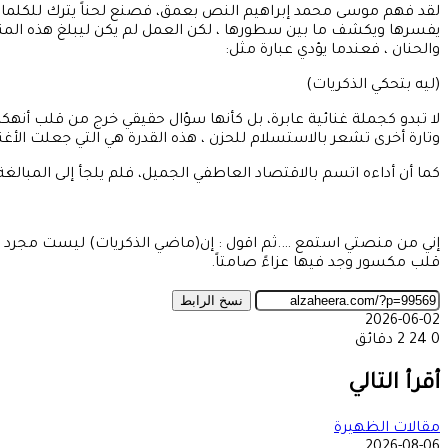
لقد فهم موسى محمد إبراهيم النص بعمق، فصنع لحناً يترك للكلمات 
يفسرها ويكشف ما بين سطورها ، لكن العمل لم يكن ليبلغ هذه المن
والحنان ، فعندما يؤدي عبارة مثل:
(ليه بتحكي الذكريات)
لا تبدو كجملة غنائية عابرة، بل كأنها سؤال حقيقي خرج من قلب أنهك
وتارة أخرى تشعر بالاستسلام للحزن ، هذه القدرة هي التي جعلت الأغ
كما أن أداءه اتسم بالاقتصاد العاطفي الجميل، فلم يلجأ إلى المبال
إني من منصتي استمع ….ثم اقول : إن(ماضي الذكريات) ليست مجرد أ
قلب مكسور وجد فيها عزاءً صامتاً.
نسخ الرابط
2026-06-02
0
24
2 دقائق
‫X
طباعة
تيلقرام
ماسنجر
ماسنجر
واتساب
مشاركة
فيسبوك
عبر
أقرأ التالي
البريد
مقالات الظهيرة
2026-08-06