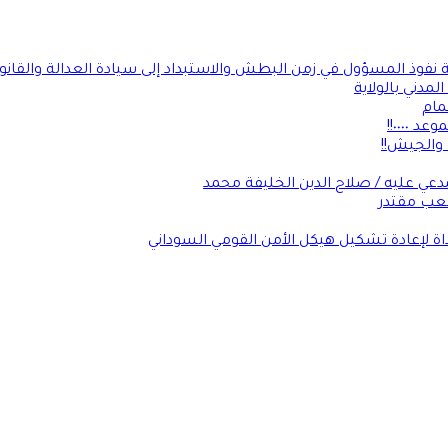
ة نفوذ المسؤول في زمن البطش والاستبداد إلى سيادة العدالة والقانو
لمدني بالولاية
مام
٠٠٠٠!!
 والجيش!!
عي عليه / صلاح الدين الخليفة محمد
شعب مقتدر
داة لإعادة تشكيل هيكل الأمن القومي السوداني