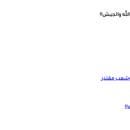
لله والجيش!!
. وشعب مقتدر
!!