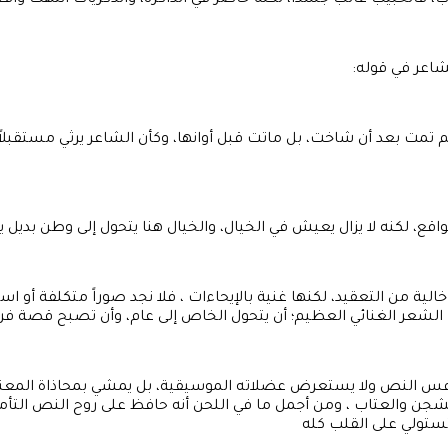
 فالحبيب غائب جسداً، لكنه حاضر في الذاكرة، والذكريات انتهت واقعاً
شاعر في قوله:
تمت بعد أن شاخت، بل ماتت قبل أوانها، وكأن الشاعر يرثي مستقبلاً ل
الواقع، لكنه لا يزال يعيش في الخيال، والخيال هنا يتحول إلى وطن بد
 خالية من التعقيد، لكنها غنية بالإيحاءات ، فلا نجد صوراً متكلفة أو
الشعر الغنائي العظيم؛ أن يتحول الخاص إلى عام، وأن تصبح قصة فر
نافس النص ولا يستعرض عضلاته الموسيقية، بل يمشي بمحاذاة المعنى 
جن والعتاب ، ومن أجمل ما في اللحن أنه حافظ على روح النص التأمل
ستولي على القلب كله