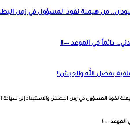
سودان.. من هيمنة نفوذ المسؤول في زمن البطش
ائماً في الموعد ٠٠٠٠!!
عافية بفضل الله والجيش!!
يمنة نفوذ المسؤول في زمن البطش والاستبداد إلى سيادة ال
عد ٠٠٠٠!!