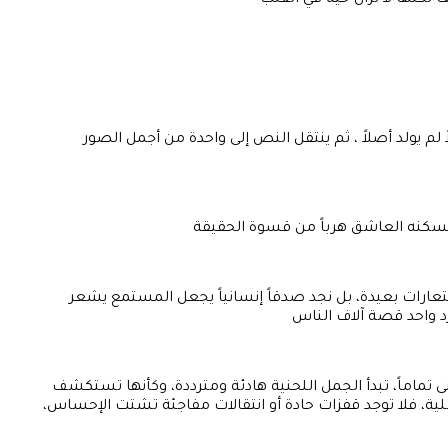
 لكنها لا تزال حية في القلب
م يولد أصلاً ، ثم ينتقل النص إلى واحدة من أجمل الصور
يل يسكنه العاشق هرباً من قسوة الحقيقة
 استعارات بعيدة، بل نجد صدقاً إنسانياً يجعل المستمع يشعر
د واحد قصة آلاف الناس
تماماً، تبدأ الجمل اللحنية هادئة ومترددة، وكأنها تستكشف
ية، فلا توجد قفزات حادة أو انتقالات مفاجئة تشتت الإحساس،