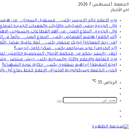
الجمعة, أغسطس 7 2026
اخر الأخبار
وزير الاعلام خالد الإعيسر يكتب…. مستقبل السودان.. من هيمن
والي الجزيرة يدشن المركبات والآليات والمعدات الجديدة للدفاع ا
والي الجزيرة : الدفاع المدني من أهم القطاعات وتستوجب الاهت
(آخر الكلام) هاشم القصاص يكتب… الدفاع المدني… دائماً في الموعد 
(من رحم المعاناة) ابوبكر محمود يكتب…. لمة عافية بفضل الله
(إبر الحروف) عابد سيداحمد يكتب… شكرا كامل إدريس!!
اعلان بالنشر بحكم من محكمة الأحوال الشخصية الكاملين للمد
وزير الثقافة والإعلام والآثار والسياحة يكتب: جيش منتصر.. و
(وجه الحقيقة) إبراهيم شقلاوي يكتب… حكاية عودة الشهداء!!
الحرب الناعمة وسيكولوجية الاختراق: الإعلام كخط دفاع أول وأ
℃
الرياض
35
تسجيل
الوضع
الدخول
المظلم
بحث
عن
الوضع
تسجيل
المظلم
الدخول