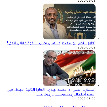
2026-08-09
(خارج النص) يوسف عبد المنان يكتب… القوة مقابل الحق!!
2026-08-09
(مسارب الضي) د. محمد تبيدي… الحارة الثانية امبدة.. حين
يتقدم أبناء الحي صفوف الوقي والإعمار
2026-08-09