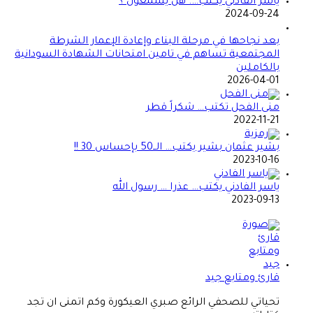
ياسر الفادني يكتب…. هل يسمعون ؟
2024-09-24
بعد نجاحها في مرحلة البناء وإعادة الإعمار الشرطة
المجتمعية تساهم في تامين امتحانات الشهادة السودانية
بالكاملين
2026-04-01
منى الفحل تكتب… شكراً قطر
2022-11-21
بشير عثمان بشير يكتب… الــ50 بإحساس 30 !!
2023-10-16
ياسر الفادني يكتب… عذرا … رسول الله
2023-09-13
قارئ ومتابع جيد
تحياتي للصحفي الرائع صبري العيكورة وكم اتمنى ان تجد