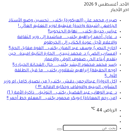
الأحد, أغسطس 9 2026
اخر الأخبار
صبرى محمد علي (العيكورة) يكتب… تحسين وضع الأستاذ
الجامعي (شبحة واحدة) متبقية لوزير التعليم العالي !
عباس حديبة يكتب…. نهاية الجنجويد!!
د. عادل أحمد إبراهيم يكتب…. مناشدة إلى وزير الثقافة
والاعلام لأجل عودة الكتاب إلى الخرطوم
(خارج النص) يوسف عبد المنان يكتب… القوة مقابل الحق!!
(مسارب الضي) د. محمد تبيدي… الحارة الثانية امبدة.. حين
يتقدم أبناء الحي صفوف الوقي والإعمار
ياسر محمد محمود البشر يكتب…. حـال القحـاتة الحيـارى!!
(وجه الحقيقة) إبراهيم شقلاوي يكتب… ما قبل الطلقة
الأولى!!
(كل الزوايا) عبدالرحمن دقش يكتب ( من نصدق كامل ام وزير
الشؤون الدينيه والاوقاف وحكايه الاقاله ؟!! )
د. عبد الوهاب عبد الفضيل يكتب… التوثيق… ذاكرة الأمة ( 1)
(من رحم المعاناة) ابوبكر محمود يكتب… المعلم خط أحمر !!
℃
الرياض
44
تسجيل
الوضع
الدخول
المظلم