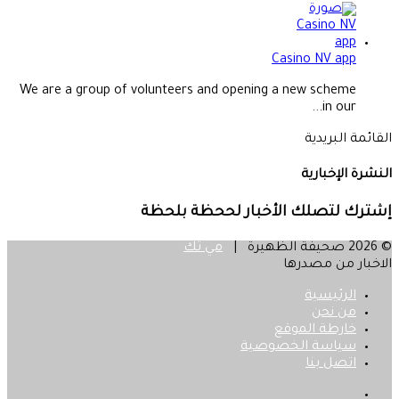
Casino NV app
We are a group of volunteers and opening a new scheme
in our...
القائمة البريدية
النشرة الإخبارية
إشترك لتصلك الأخبار لححظة بلحظة
© 2026 صحيفة الظهيرة |
مي تك
الاخبار من مصدرها
الرئيسية
من نحن
خارطة الموقع
سياسة الخصوصية
اتصل بنا
فيسبوك