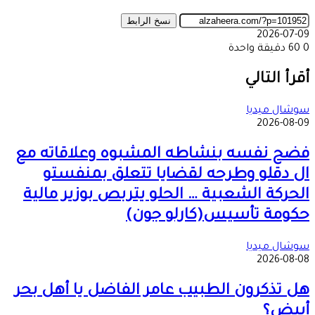
نسخ الرابط
2026-07-09
0
60
دقيقة واحدة
‫X
طباعة
تيلقرام
ماسنجر
ماسنجر
واتساب
مشاركة
فيسبوك
عبر
أقرأ التالي
البريد
سوشال ميديا
2026-08-09
فضح نفسه بنشاطه المشبوه وعلاقاته مع
ال دقلو وطرحه لقضايا تتعلق بمنفستو
الحركة الشعبية … الحلو يتربص بوزير مالية
حكومة تأسيس(كارلو جون)
سوشال ميديا
2026-08-08
هل تذكرون الطبيب عامر الفاضل يا أهل بحر
أبيض؟