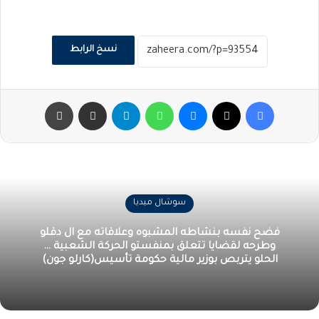
نسخ الرابط
فيسبوك
‫X
ماسنجر
واتساب
تيلقرام
مشاركة عبر البريد
طباعة
سوشال ميديا
فضح نفسه بنشاطه المشبوه وعلاقاته مع ال دقلو
وطرحه لقضايا تتعلق بمنفستو الحركة الشعبية …
الحلو يتربص بوزير مالية حكومة تأسيس(كارلو جون)