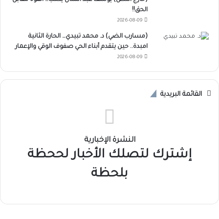
(خارج النص) يوسف عبد المنان يكتب… القوة مقابل
الحق!!
2026-08-09
(مسارب الضي) د. محمد تبيدي… الحارة الثانية
امبدة.. حين يتقدم أبناء الحي صفوف الوقي والإعمار
2026-08-09
القائمة البريدية
النشرة الإخبارية
إشترك لتصلك الأخبار لححظة
بلحظة