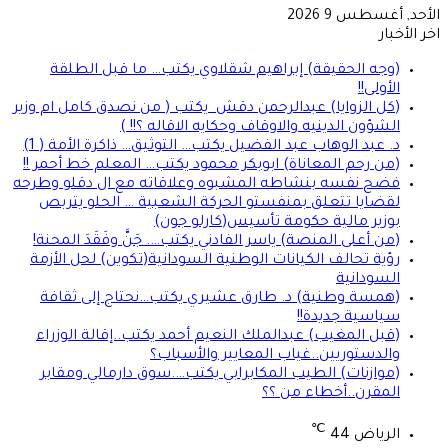
الأحد, أغسطس 9 2026
اخر الأخبار
(وجه الحقيقة) إبراهيم شقلاوي يكتب… ما قبل الطلقة
الأولى!!
(كل الزوايا) عبدالرحمن دقش يكتب ( من نصدق كامل ام وزير
الشؤون الدينيه والاوقاف وحكايه الاقاله ؟!! )
د. عبد الوهاب عبد الفضيل يكتب… التوثيق… ذاكرة الأمة ( 1)
(من رحم المعاناة) ابوبكر محمود يكتب… المعلم خط أحمر !!
فضح نفسه بنشاطه المشبوه وعلاقاته مع ال دقلو وطرحه
لقضايا تتعلق بمنفستو الحركة الشعبية … الحلو يتربص
بوزير مالية حكومة تأسيس(كارلو جون)
(من أعلى المنصة) ياسر الفادني يكتب…. جَنَّ وفَقَدَ المحنة!
رؤية تحالف الكيانات الوطنية السودانية(تكوين) لحل الأزمة
السودانية
(همسة وطنية) د. طارق عشيري يكتب…نحتاج إلى ثقافة
سياسية جديدة!!
(قبل المغيب) عبدالملك النعيم أحمد يكتب..إقالة الوزراء
والدستوريين..غياب المعايير والأسباب؟
(موازنات) الطيب المكابرابي يكتب….سوق دارمالي ومقابر
المقرن..أخطاء من ؟؟
℃
الرياض
44