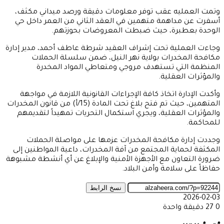
وتمت العمليه عقب توفر معلومات دقيقة ورصد ميداني مكثف،
أسفرت عن مداهمة متهمين في العقد الثاني من العمر داخل حي
الوحدة بعطبرة، حيث ضبطت المعروضات بحوزتهم.
وجاءت العملية تحت إشراف العقيد شرطة عاطف أحمد، مدير إدارة
مكافحة المخدرات بولاية نهر النيل، ضمن سلسلة الحملات
المنظمة التي تستهدف مروجي ومتعاطي المواد المخدرة
والمؤثرات العقلية.
وأكدت الإدارة اتخاذ كافة الإجراءات القانونية اللازمة في مواجهة
المتهمين، حيث تم فتح بلاغ تحت المادة (15/أ) من قانون المخدرات
والمؤثرات العقلية، ويجري استكمال التحريات تمهيداً لتقديمهم
للمحاكمة.
وجددت إدارة مكافحة المخدرات عزمها على مواصلة الحملات
المكثفة لحماية المجتمع من آفة المخدرات، داعية المواطنين إلى
ضرورة التعاون مع الأجهزة الأمنية والإبلاغ عن أي أنشطة مشبوهة
حفاظاً على سلامة وأمن البلاد.
نسخ الرابط
2026-02-03
0
27
دقيقة واحدة
‫X
طباعة
تيلقرام
ماسنجر
ماسنجر
واتساب
مشاركة
فيسبوك