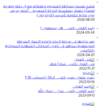
فضح نفسه بنشاطه المشبوه وعلاقاته مع ال دقلو وطرحه
لقضايا تتعلق بمنفستو الحركة الشعبية … الحلو يتربص
بوزير مالية حكومة تأسيس(كارلو جون)
2026-08-09
ياسر الفادني يكتب…. هل يسمعون ؟
2024-09-24
بعد نجاحها في مرحلة البناء وإعادة الإعمار الشرطة
المجتمعية تساهم في تامين امتحانات الشهادة السودانية
بالكاملين
2026-04-01
منى الفحل تكتب… شكراً قطر
2022-11-21
بشير عثمان بشير يكتب… الــ50 بإحساس 30 !!
2023-10-16
ياسر الفادني يكتب… عذرا … رسول الله
2023-09-13