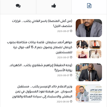
(من أعلى المنصة) ياسر الفادني يكتب…. قرارات
منتصف الليل!
2026-08-07
جواهر أحمد سليمان: قاعدة بيانات متكاملة بجنوب
كردفان لضمان وصول دعم الـ 15 ألف جوال ذرة
للمستحقين
2026-08-07
(وجه الحقيقة) إبراهيم شقلاوي يكتب… الكهرباء…
رواية الأسرار!!
2026-08-07
وزير الاعلام خالد الإعيسر يكتب…. مستقبل
السودان.. من هيمنة نفوذ المسؤول في زمن
البطش والاستبداد إلى سيادة العدالة والقانون
2026-08-06