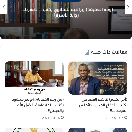
(وجه الحقيقة) إبراهيم شقلاوي يكتب… الكهرباء…
رواية الأسرار!!
مقالات ذات صلة
(آخر الكلام) هاشم القصاص
(من رحم المعاناة) ابوبكر محمود
يكتب… الدفاع المدني… دائماً في
يكتب…. لمة عافية بفضل الله
الموعد ٠٠٠٠!!
والجيش!!
2026-08-06
2026-08-06