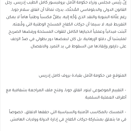
إنّ رئيس مجلس وزراء حكومة الأمل بروفيسور كامل الطيب إدريس، رجل
القانون الدولي والدبلوماسي المُحنّك، يدرك تمامًا أن اتفاق سلام جوبا،
رغم علّاته البنيوية والنقد الذي وُجِّه إليه، يظلُّ مكسباً وطنياً هاماً لا يمكن
التفريط فيه، لا سيما أن حركات الكفاح المسلح الوطنية التي وقّعته،
أثبتت ميدانياً وعملياً انحيازها الكامل للقوات المسلحة ورفضها الصريح
لمليشيا آل دقلو الإرهابية، بل كان لبعضها دور بطولي في صدّ الزحف
على دارفور وإنقاذها من السقوط في يد التمرد والانفصال.
المتوقع من حكومة الأمل بقيادة بروف كامل إدريس:
– التقييم الموضوعي لبنود اتفاق جوبا، وفتح ملف المراجعة بشفافية مع
أطراف العملية السلمية.
– التمسك بالمكاسب الأمنية والسياسية التي حققها الاتفاق، خصوصاً
في ما يتعلق بمشاركة حركات الكفاح في إدارة الدولة وولايات الهامش.