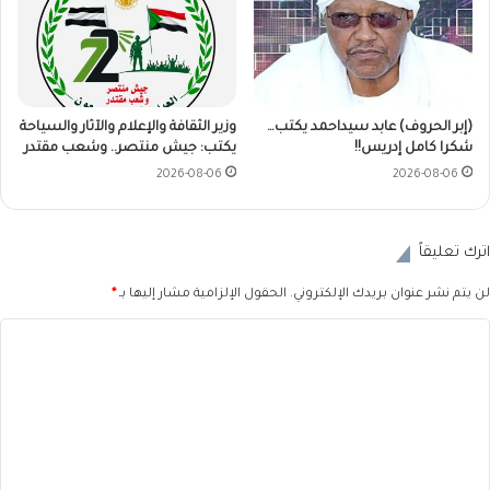
(إبر الحروف) عابد سيداحمد يكتب…
وزير الثقافة والإعلام والآثار والسياحة
شكرا كامل إدريس!!
يكتب: جيش منتصر.. وشعب مقتدر
2026-08-06
2026-08-06
اترك تعليقاً
لن يتم نشر عنوان بريدك الإلكتروني.
الحقول الإلزامية مشار إليها بـ
*
ا
ل
ت
ع
ل