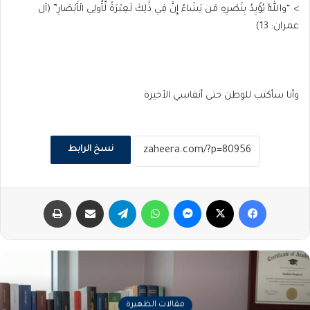
> “واللهُ يُؤْيِدُ بِنَصْرِهِ مَن يَشَاءُ إِنَّ فِي ذَٰلِكَ لَعِبْرَةً لِّأُولِي الْأَبْصَارِ” (آل
عمران: 13)
وأنا سأكتب للوطن حتى أنفاسي الأخيرة
نسخ الرابط
فيسبوك
‫X
ماسنجر
واتساب
تيلقرام
مشاركة عبر البريد
طباعة
مقالات الظهيرة