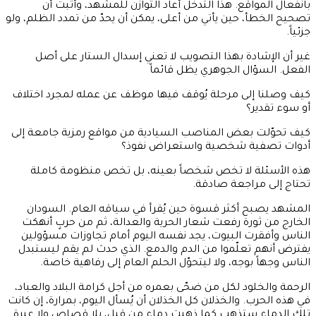
بانفعال المواقع. هذا التدخل أعاد التوازن للمشهد، وأثبت أن
تصحيح الخطأ، حين يأتي من أعلى، يمكن أن يحدّ من تمدد الظلم، ولو
جزئياً.
غير أن الإشادة بهذا التصويب لا تعني إسدال الستار على أصل
الفعل. السؤال الجوهري يظل قائماً
كيف وصلنا إلى مرحلة يُوقف فيها موظف عن عمله لمجرد اختلاف
أو سوء تقدير؟
كيف تحوّلت بعض المناصب السيادية من مواقع رمزية جامعة إلى
أدوات تصفية شخصية واستعراض نفوذ؟
هذه الأسئلة لا تخص شخصاً بعينه، بل تخص منظومة كاملة
تحتاج إلى مراجعة صادقة.
المشهد يصبح أكثر قسوة حين يُقرأ في سياقه العام. السودان
الخارج من ثورة رفعت شعار الحرية والعدالة، ثم من حربٍ أنهكت
الناس وأفقرت البيوت، يجد نفسه اليوم أمام تجاوزات مسؤولين
يفترض أنهم تعلّموا من الدم والدمع. الذي حدث لم يقم ليستبدل
الناس وجهاً بوجه، ولا ليتحوّل الحلم العام إلى رفاهية خاصة.
الرحمة والخلود لكل من ضحّى بعمره من أجل كرامة البلاد والعباد،
في هذه الحرب. والخذلان كل الخذلان أن يُسأل اليوم، بمرارة، إن كانت
تلك الدماء ستذهب كما ذهبت دماء من قبل، بلا قصاص ولا عبرة.