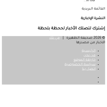
in our...
القائمة البريدية
النشرة الإخبارية
إشترك لتصلك الأخبار لححظة بلحظة
© 2026 صحيفة الظهيرة |
مي تك
الاخبار من مصدرها
الرئيسية
من نحن
خارطة الموقع
سياسة الخصوصية
اتصل بنا
فيسبوك
‫X
زر
الذهاب
إلى
الأعلى