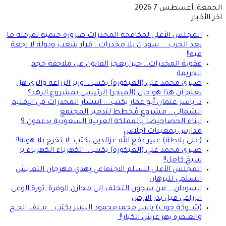
الجمعة, أغسطس 7 2026
اخر الأخبار
المجلس الأعلى لمكافحة المخدرات ضرورة حتمية لمرحلة ما
بعد الحرب…. سودان بلا مخدرات.. قرار شعب ودولة لا رجعة
فيه!!
عقوبة المخدرات… حين يعجز القانون عن ملاحقة حجم
الجريمة
صبرى محمد علي (العيكورة) يكتب… وزير الزراعة والري هل
تعلم أن هذا هو حال (الميجر) الرئيسي بمشروع الرهد؟
د. ياسر عثمان أبو عمار يكتب…. انتشار المخدرات في الإقليم
الشمالي… مشروع مُخطط لتدمير المجتمع
ابناء الحصاحيصا بالمملكة العربية السعودية يدعمون 9
مدارس بمعينات اجلاس
(على بلاطة) عبير دفع الله عزالدين تكتب: لا تخرج بلا هوية!!
صبرى محمد علي (العيكورة) يكتب… الكهرباء الكهرباء يا
شيخ كامل!!
المجلس الأعلى للسلم الاجتماعي يهدي مهرجان التعايش
السلمي للبرهان
السودان .. من سجون التخلف إلى مخازن الوفرة: ثورة الوعي
الزراعي قبل بذر الأرض
(شـــوكة حوت) ياسر محمدمحمود البشر يكتب… مــلف الحــج
والعــمرة يهز عرش الكبار!!