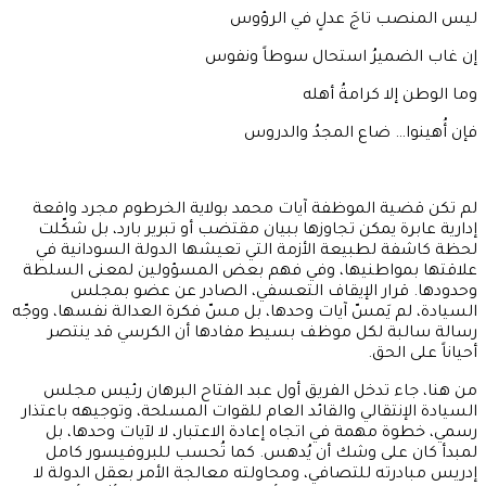
ليس المنصب تاجَ عدلٍ في الرؤوس
إن غاب الضميرُ استحال سوطاً ونفوس
وما الوطن إلا كرامةُ أهله
فإن أُهينوا… ضاع المجدُ والدروس
لم تكن قضية الموظفة آيات محمد بولاية الخرطوم مجرد واقعة
إدارية عابرة يمكن تجاوزها ببيان مقتضب أو تبرير بارد، بل شكّلت
لحظة كاشفة لطبيعة الأزمة التي تعيشها الدولة السودانية في
علاقتها بمواطنيها، وفي فهم بعض المسؤولين لمعنى السلطة
وحدودها. قرار الإيقاف التعسفي، الصادر عن عضو بمجلس
السيادة، لم يَمسّ آيات وحدها، بل مسّ فكرة العدالة نفسها، ووجّه
رسالة سالبة لكل موظف بسيط مفادها أن الكرسي قد ينتصر
أحياناً على الحق.
من هنا، جاء تدخل الفريق أول عبد الفتاح البرهان رئيس مجلس
السيادة الإنتقالي والقائد العام للقوات المسلحة، وتوجيهه باعتذار
رسمي، خطوة مهمة في اتجاه إعادة الاعتبار، لا لآيات وحدها، بل
لمبدأ كان على وشك أن يُدهس. كما تُحسب للبروفيسور كامل
إدريس مبادرته للتصافي، ومحاولته معالجة الأمر بعقل الدولة لا