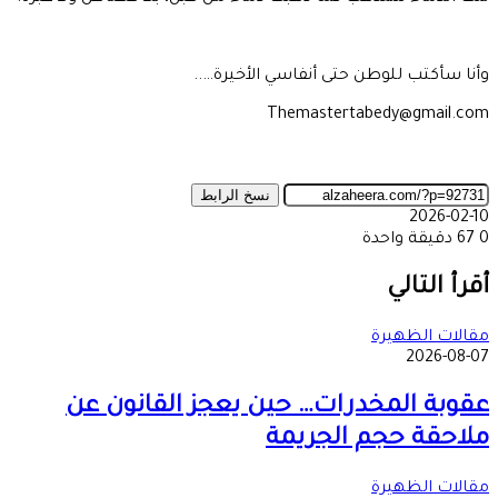
وأنا سأكتب للوطن حتى أنفاسي الأخيرة…..
Themastertabedy@gmail.com
نسخ الرابط
2026-02-10
0
67
دقيقة واحدة
‫X
طباعة
تيلقرام
ماسنجر
ماسنجر
واتساب
مشاركة
فيسبوك
عبر
أقرأ التالي
البريد
مقالات الظهيرة
2026-08-07
عقوبة المخدرات… حين يعجز القانون عن
ملاحقة حجم الجريمة
مقالات الظهيرة