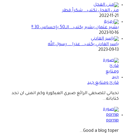
منى الفحل تكتب… شكراً قطر
2022-11-21
بشير عثمان بشير يكتب… الــ50 بإحساس 30 !!
2023-10-16
ياسر الفادني يكتب… عذرا … رسول الله
2023-09-13
قارئ ومتابع جيد
تحياتي للصحفي الرائع صبري العيكورة وكم اتمنى ان تجد
كتاباته...
pornip
Good a blog toper...