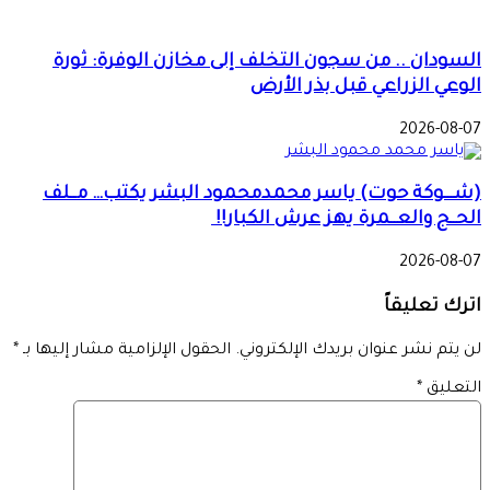
السودان .. من سجون التخلف إلى مخازن الوفرة: ثورة
الوعي الزراعي قبل بذر الأرض
2026-08-07
(شـــوكة حوت) ياسر محمدمحمود البشر يكتب… مــلف
الحــج والعــمرة يهز عرش الكبار!!
2026-08-07
اترك تعليقاً
لن يتم نشر عنوان بريدك الإلكتروني.
الحقول الإلزامية مشار إليها بـ
*
التعليق
*