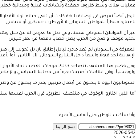
تلك المعركة التي مثلت تحولاً كبيراً في مسار الحرب داخل العاصمة. و
عمليات هناك وسط ظروف معقدة وتشابكات قبلية وميدانية خطيرة
الرجل أيضاً تعرض في لإصابة بالغة كادت أن تنهي حياته، لولا الأقدار 
باعتباره منحازاً للمواطن السوداني لا لأي طرف عسكري أو سياسي.
غير أن المواطن السوداني نفسه، وفي ظل ما تعرض له من قتل ونهب 
تحديد موقف واضح من الحرب يظل خطاباً ناقصاً في نظر كثيرين.
المعركة في السودان لم تعد مجرد تبادل إطلاق نار، بل تحولت إلى ص
الإرهابية تجد قبولاً واسعاً داخل الشارع السوداني، لأن الناس رأوا ب
وفي خضم هذا المشهد، تتصاعد كذلك موجات الغضب تجاه الأدوار الخار
ولوجستياً، وهي اتهامات أصبحت جزءاً من خطابنا السياسي والإعلامي ا
السودانيون اليوم لا يبحثون عن أبطال فرديين بقدر ما يبحثون عن وطن 
أما الذين اختاروا الوقوف في منتصف الطريق، فإن الحرب نفسها ستجبره
وأنا سأكتب للوطن حتى أنفاسي الأخيرة….
نسخ الرابط
2026-05-12