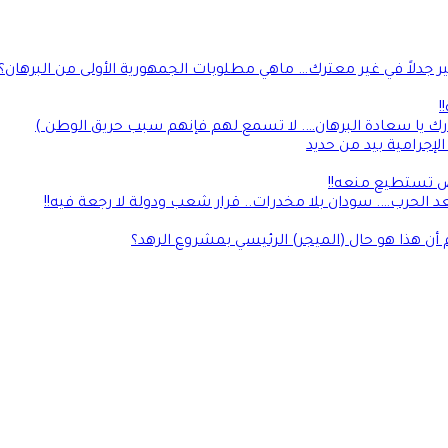
جدلاً في غير معترك… ماهي مطلوبات الجمهورية الأولى من البرهان؟
!
رك يا سعادة البرهان…. لا تسمع لهم فإنهم سبب حريق الوطن )
إجرامية بيد من حديد
لأرض تستطيع منعه!!
 الحرب…. سودان بلا مخدرات.. قرار شعب ودولة لا رجعة فيه!!
 أن هذا هو حال (الميجر) الرئيسي بمشروع الرهد؟