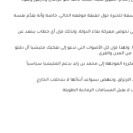
إحكام الطوق عليه، ليتجه لاحقاً نحو كردفان ودارفور ويقود
ً واسعة للحيرة حول حقيقة موقعه الحالي، خاصة وأنه يقدّم نفسه
ي تخوض معركة بقاء الدولة، ولذلك فإن أي خطاب يبتعد عن
ولهذا فإن كل الأصوات التي تدعو إلى تفكيك مليشيا آل دقلو
 من المدن والقرى.
رة الموجهة إلى محمد بن زايد بدعم المليشيا سياسياً
لارتزاق، وتنهض بسواعد أبنائها لا بتدخلات الخارج.
لا يقبل المسافات الرمادية الطويلة.