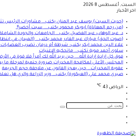
السبت, أغسطس 8 2026
اخر الأخبار
(حديث السبت) يوسف عبد المنان يكتب… مشاورات الرئيس تثير 
(من رحم المعاناة) ابوبكر محمود يكتب…. سبت أخضر!!
د. عبد الوهاب عبد الفضيل يكتب… الجامعات والجودة الشاملة!
(صوت الحق) مبارك عبد القادر محمد يكتب… (الميدان في انتظا
علاء الدين محمد ابكر يكتب: شرطة أم درمان تضرب العصابات ال
سلوى أحمد موية تكتب… ماتحكيه الاغنيات
فوق كل إرادة إرادة الله…. حين يريد الله لك أمراً فلا قوة في ا
المجلس الأعلى لمكافحة المخدرات ضرورة حتمية لمرحلة ما بعد
عقوبة المخدرات… حين يعجز القانون عن ملاحقة حجم الجريمة
صبرى محمد علي (العيكورة) يكتب… وزير الزراعة والري هل تعلم
℃
الرياض
43
تسجيل
الوضع
الدخول
المظلم
بحث
عن
الوضع
تسجيل
المظلم
الدخول