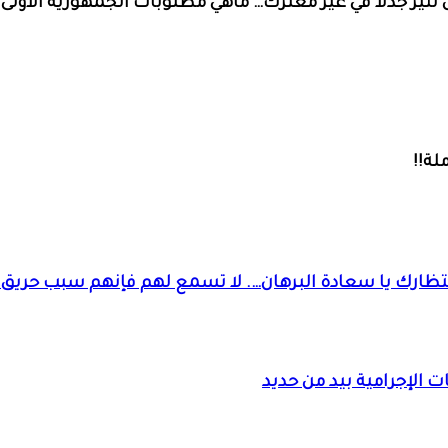
ر جدلاً في غير معترك… ماهي مطلوبات الجمهورية الأولى م
لة!!
نتظارك يا سعادة البرهان…. لا تسمع لهم فإنهم سبب حريق 
 الإجرامية بيد من حديد