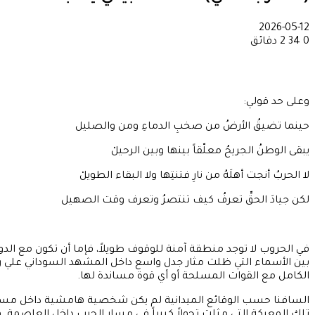
2026-05-12
0
34
2 دقائق
وعلى حد قولي:
حينما تضيقُ الأرضُ من صخبِ الدماءِ ومن والصليل
يبقى الوطنُ الجريحُ معلّقاً بينها وبين الرحيلْ
لا الحربُ أنجت أهلَهُ من نارِ فتنتِها ولا البقاء الطويلْ
لكن جيادَ الحقِّ تعرفُ كيف تنتصرُ وتعرف وقت الصهيل
في الحروب لا توجد منطقة آمنة للوقوف طويلاً، فإما أن تكون مع ا
بين الأسماء التي ظلت مثار جدل واسع داخل المشهد السوداني علي رز
الكامل مع القوات المسلحة أو أي قوة مساندة لها.
السافنا حسب الوقائع الميدانية لم يكن شخصية هامشية داخل مسرح 