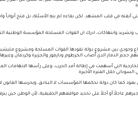
علي زمتي كانا على مقربة من القبض عليه، غير أنه تمكن من الفرار قبل 
.
التي أبقته في قلب المشهد. لكن بقاءه لم ينهِ الأسئلة، بل فتح أبوابا
وتشريد وانتهاكات، ادرك ان القوات المسلحة المؤسسة الوطنية الت
راع وجودي بين مشروع دولة تقودها القوات المسلحة ومشروع مليشيا. 
أعينهم حجم الدمار الذي أصاب الخرطوم ودارفور والجزيرة وكردفان وغيرها
جية التي أسهمت في إطالة أمد الحرب، وعلى رأسها الاتهامات المتكر
لسوداني خلال الفترة الأخيرة.
يعود كما كان دولة تحكمها المؤسسات لا البنادق، ويحرسها القانون لا ا
م عاجلاً أو آجلاً على تحديد مواقعهم الحقيقية، لأن الوطن حين ينزف 