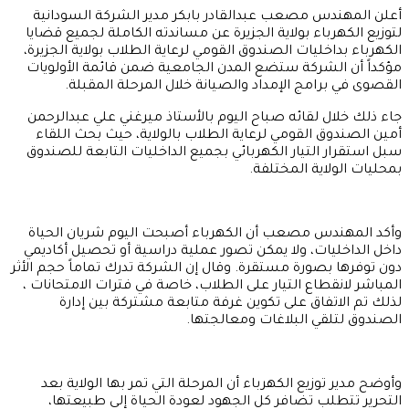
أعلن المهندس مصعب عبدالقادر بابكر مدير الشركة السودانية
لتوزيع الكهرباء بولاية الجزيرة عن مساندته الكاملة لجميع قضايا
الكهرباء بداخليات الصندوق القومي لرعاية الطلاب بولاية الجزيرة،
مؤكداً أن الشركة ستضع المدن الجامعية ضمن قائمة الأولويات
القصوى في برامج الإمداد والصيانة خلال المرحلة المقبلة.
جاء ذلك خلال لقائه صباح اليوم بالأستاذ ميرغني علي عبدالرحمن
أمين الصندوق القومي لرعاية الطلاب بالولاية، حيث بحث اللقاء
سبل استقرار التيار الكهربائي بجميع الداخليات التابعة للصندوق
بمحليات الولاية المختلفة.
وأكد المهندس مصعب أن الكهرباء أصبحت اليوم شريان الحياة
داخل الداخليات، ولا يمكن تصور عملية دراسية أو تحصيل أكاديمي
دون توفرها بصورة مستقرة. وقال إن الشركة تدرك تماماً حجم الأثر
المباشر لانقطاع التيار على الطلاب، خاصة في فترات الامتحانات ،
لذلك تم الاتفاق على تكوين غرفة متابعة مشتركة بين إدارة
الصندوق لتلقي البلاغات ومعالجتها.
وأوضح مدير توزيع الكهرباء أن المرحلة التي تمر بها الولاية بعد
التحرير تتطلب تضافر كل الجهود لعودة الحياة إلى طبيعتها،