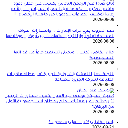
(بالواضح) فتح الرحمن النحاس يكتب…. علي خطي دعوة
هاشم الحكيم…. الكفاءة قبل المعيار السياسي…. والأهم
إعادة توظيف الكفاءأت….ودعونا من جاهلية الإقصاء..!!
2026-08-08
دعم الحروب يفرغ خزانة الإمارات … وانتصارات القوات
المسلحة تفتح أبوابا لتبادل الاتهامات بين أبوظبي ووكلاءها
2026-08-08
حنان القاضى تكتب…. ودمدني تستعيد جزءاً من قدراتها
التشخيصية!!
2026-08-08
اللجنة العليا للمشتريات بولاية الجزيرة تفرز عطاء ماكينات
الطباعة لشركة الجزيرة للطباعة
2026-08-08
(حديث السبت) يوسف عبد المنان يكتب… مشاورات الرئيس
تثير جدلاً في غير معترك… ماهي مطلوبات الجمهورية الأولى
من البرهان؟
2026-08-08
ياسر الفادني يكتب…. هل يسمعون ؟
2024-09-24