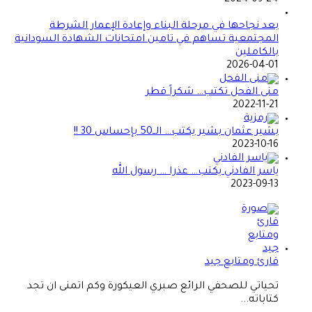
بعد نجاحها في مرحلة البناء وإعادة الإعمار الشرطة
المجتمعية تساهم في تامين امتحانات الشهادة السودانية
بالكاملين
2026-04-01
منى الفحل تكتب… شكراً قطر
2022-11-21
بشير عثمان بشير يكتب… الــ50 بإحساس 30 !!
2023-10-16
ياسر الفادني يكتب… عذرا … رسول الله
2023-09-13
قارئ ومتابع جيد
تحياتي للصحفي الرائع صبري العيكورة وكم اتمنى ان تجد
كتاباته...