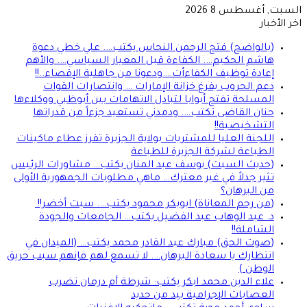
السبت, أغسطس 8 2026
اخر الأخبار
(بالواضح) فتح الرحمن النحاس يكتب…. علي خطي دعوة
هاشم الحكيم…. الكفاءة قبل المعيار السياسي…. والأهم
إعادة توظيف الكفاءأت….ودعونا من جاهلية الإقصاء..!!
دعم الحروب يفرغ خزانة الإمارات … وانتصارات القوات
المسلحة تفتح أبوابا لتبادل الاتهامات بين أبوظبي ووكلاءها
حنان القاضى تكتب…. ودمدني تستعيد جزءاً من قدراتها
التشخيصية!!
اللجنة العليا للمشتريات بولاية الجزيرة تفرز عطاء ماكينات
الطباعة لشركة الجزيرة للطباعة
(حديث السبت) يوسف عبد المنان يكتب… مشاورات الرئيس
تثير جدلاً في غير معترك… ماهي مطلوبات الجمهورية الأولى
من البرهان؟
(من رحم المعاناة) ابوبكر محمود يكتب…. سبت أخضر!!
د. عبد الوهاب عبد الفضيل يكتب… الجامعات والجودة
الشاملة!!
(صوت الحق) مبارك عبد القادر محمد يكتب… (الميدان في
انتظارك يا سعادة البرهان…. لا تسمع لهم فإنهم سبب حريق
الوطن )
علاء الدين محمد ابكر يكتب: شرطة أم درمان تضرب
العصابات الإجرامية بيد من حديد