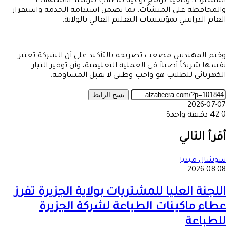
المشترك، وتنفيذ برامج توعية للطلاب بترشيد الاستهلاك
والمحافظة على المنشآت، بما يضمن استدامة الخدمة واستقرار
العام الدراسي بمؤسسات التعليم العالي بالولاية.
وختم المهندس مصعب تصريحه بالتأكيد على أن الشركة تعتبر
نفسها شريكاً أصيلاً في العملية التعليمية، وأن توفير التيار
الكهربائي للطلاب هو واجب وطني لا يقبل المساومة.
نسخ الرابط
2026-07-07
0
42
دقيقة واحدة
‫X
طباعة
تيلقرام
ماسنجر
ماسنجر
واتساب
مشاركة
فيسبوك
عبر
أقرأ التالي
البريد
سوشال ميديا
2026-08-08
اللجنة العليا للمشتريات بولاية الجزيرة تفرز
عطاء ماكينات الطباعة لشركة الجزيرة
للطباعة