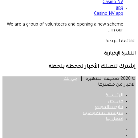
Casino NV app
We are a group of volunteers and opening a new scheme
in our...
القائمة البريدية
النشرة الإخبارية
إشترك لتصلك الأخبار لححظة بلحظة
© 2026 صحيفة الظهيرة |
مي تك
الاخبار من مصدرها
الرئيسية
من نحن
خارطة الموقع
سياسة الخصوصية
اتصل بنا
فيسبوك
‫X