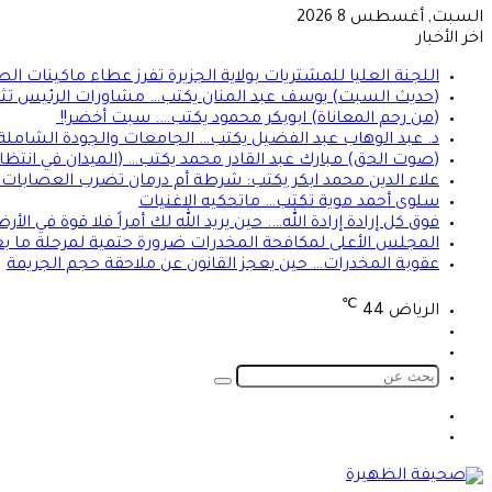
السبت, أغسطس 8 2026
اخر الأخبار
اللجنة العليا للمشتريات بولاية الجزيرة تفرز عطاء ماكينات ال
(حديث السبت) يوسف عبد المنان يكتب… مشاورات الرئيس تثير 
(من رحم المعاناة) ابوبكر محمود يكتب…. سبت أخضر!!
د. عبد الوهاب عبد الفضيل يكتب… الجامعات والجودة الشاملة!
(صوت الحق) مبارك عبد القادر محمد يكتب… (الميدان في انتظا
علاء الدين محمد ابكر يكتب: شرطة أم درمان تضرب العصابات ال
سلوى أحمد موية تكتب… ماتحكيه الاغنيات
فوق كل إرادة إرادة الله…. حين يريد الله لك أمراً فلا قوة في ا
المجلس الأعلى لمكافحة المخدرات ضرورة حتمية لمرحلة ما بعد
عقوبة المخدرات… حين يعجز القانون عن ملاحقة حجم الجريمة
℃
الرياض
44
تسجيل
الوضع
الدخول
المظلم
بحث
عن
الوضع
تسجيل
المظلم
الدخول