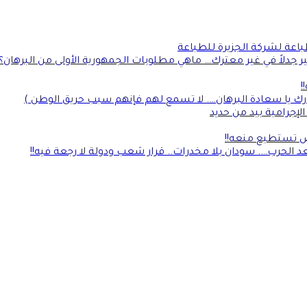
طباعة لشركة الجزيرة للطباعة
جدلاً في غير معترك… ماهي مطلوبات الجمهورية الأولى من البرهان؟
!
رك يا سعادة البرهان…. لا تسمع لهم فإنهم سبب حريق الوطن )
إجرامية بيد من حديد
لأرض تستطيع منعه!!
 الحرب…. سودان بلا مخدرات.. قرار شعب ودولة لا رجعة فيه!!