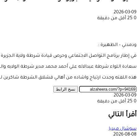
2026-03-09
0
25
أقل من دقيقة
ودمدني – الظهيرة :
في إطار برنامج التواصل الاجتماعي وحرص قيادة شرطة ولاية الجزير
سعادة اللواء شرطة عبدالاله علي أحمد محمد مدير شرطة الولايه و
هذه اللفته وجدت ارتياح واشاده من أهالي قشلاق الشرطة شاكرين لل
نسخ الرابط
2026-03-09
0
25
أقل من دقيقة
‫X
طباعة
تيلقرام
ماسنجر
ماسنجر
واتساب
مشاركة
فيسبوك
عبر
أقرأ التالي
البريد
سوشال ميديا
2026-08-08