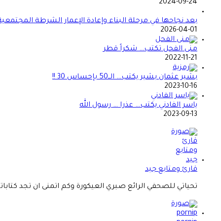
2024-09-24
بعد نجاحها في مرحلة البناء وإعادة الإعمار الشرطة المجتمعي
2026-04-01
منى الفحل تكتب… شكراً قطر
2022-11-21
بشير عثمان بشير يكتب… الــ50 بإحساس 30 !!
2023-10-16
ياسر الفادني يكتب… عذرا … رسول الله
2023-09-13
قارئ ومتابع جيد
تحياتي للصحفي الرائع صبري العيكورة وكم اتمنى ان تجد كتاباته.