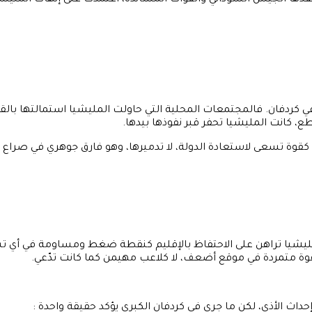
ة نفذها الجيش السوداني والقوات المساندة، اعتمدت على إنهاك الملي
ردفان. فالمجتمعات المحلية التي حاولت المليشيا استمالتها بالقوة أ
طع، كانت المليشيا تحفر قبر نفوذها بيدها.
كقوة تسعى لاستعادة الدولة، لا تدميرها، وهو فارق جوهري في صراع
مليشيا تراهن على الاحتفاظ بالإقليم كنقطة ضغط ومساومة في أي تسو
ة متمردة في موقع أضعف، لا كلاعب مهيمن كما كانت تدّعي.
إحداث الأذى، لكن ما جرى في كردفان الكبرى يؤكد حقيقة واحدة :