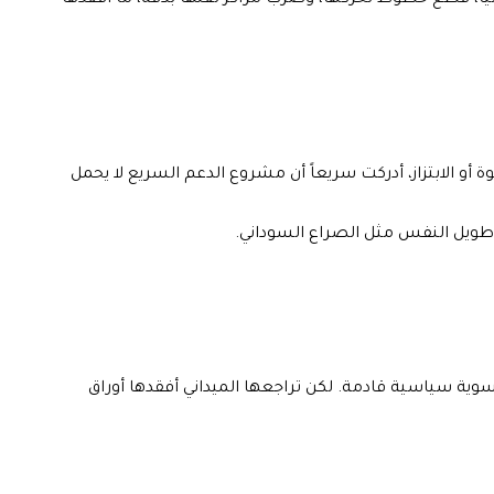
شيا، قطع خطوط تحركها، وضرب مراكز ثقلها بدقة، ما أفقدها
و الابتزاز، أدركت سريعاً أن مشروع الدعم السريع لا يحمل
 طويل النفس مثل الصراع السوداني.
ية سياسية قادمة. لكن تراجعها الميداني أفقدها أوراق