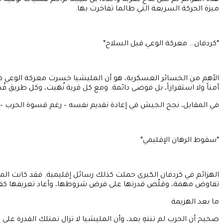
هذه الهزائم لم تكن نتاج ضربة واحدة، بل نتيجة تراكم عمليات نوعي
ميزة الحركة السريعة التي طالما تفاخرت بها.
*كردفان… معركة الوعي قبل السلاح*
الأهم من الخسائر العسكرية، هو أن المليشيا خسرت معركة الوعي في ك
أمناً ولا استقراراً، بل فوضى دائمة. ومع كل قرية نُهبت، وكل طريق قُ
في المقابل، نجح الجيش في إعادة تقديم نفسه – رغم قسوة الحرب – 
*سقوط الرهان الإقليمي*
الهزائم في كردفان الكبرى حملت كذلك رسائل إقليمية. فقد كانت ال
تفاوض مهمة، وقلّص قدرتها على فرض شروطها، وأعاد تعريفها كقو
ما بعد الهزيمة
صحيح أن الحرب لم تنتهِ بعد، وأن المليشيا لا تزال تمتلك القدرة على 