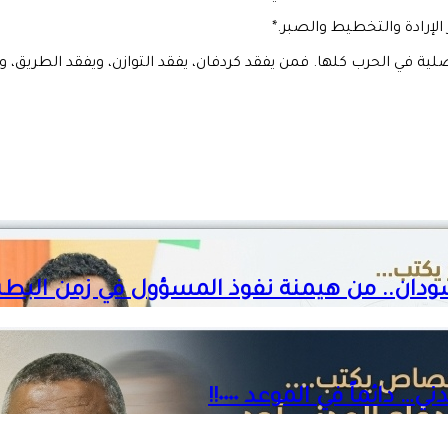
الإرادة والتخطيط والصبر.*
 الحرب كلها. فمن يفقد كردفان، يفقد التوازن، ويفقد الطريق، ويفقد
سودان.. من هيمنة نفوذ المسؤول في زمن البطش
ائماً في الموعد ٠٠٠٠!!