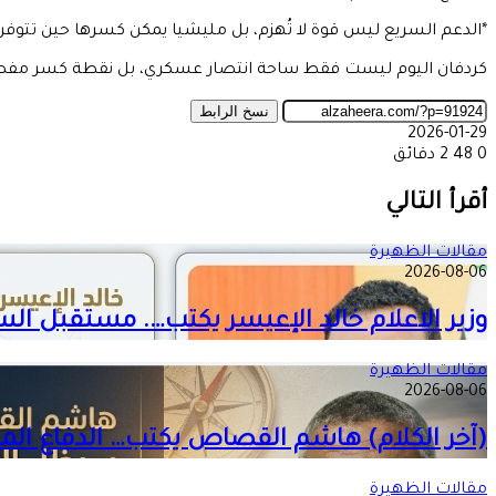
*الدعم السريع ليس قوة لا تُهزم، بل مليشيا يمكن كسرها حين تتوفر 
كردفان اليوم ليست فقط ساحة انتصار عسكري، بل نقطة كسر مفصلية في
نسخ الرابط
2026-01-29
0
48
2 دقائق
‫X
طباعة
تيلقرام
ماسنجر
ماسنجر
واتساب
مشاركة
فيسبوك
عبر
أقرأ التالي
البريد
مقالات الظهيرة
2026-08-06
وزير الاعلام خالد الإعيسر يكتب…. مستقبل ال
مقالات الظهيرة
2026-08-06
(آخر الكلام) هاشم القصاص يكتب… الدفاع المدني… د
مقالات الظهيرة