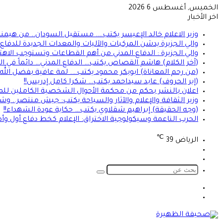
الخميس, أغسطس 6 2026
اخر الأخبار
وزير الاعلام خالد الإعيسر يكتب…. مستقبل السودان.. من هيمن
والي الجزيرة يدشن المركبات والآليات والمعدات الجديدة للدفاع ا
والي الجزيرة : الدفاع المدني من أهم القطاعات وتستوجب الاهت
(آخر الكلام) هاشم القصاص يكتب… الدفاع المدني… دائماً في الموعد 
(من رحم المعاناة) ابوبكر محمود يكتب…. لمة عافية بفضل الله
(إبر الحروف) عابد سيداحمد يكتب… شكرا كامل إدريس!!
اعلان بالنشر بحكم من محكمة الأحوال الشخصية الكاملين للمد
وزير الثقافة والإعلام والآثار والسياحة يكتب: جيش منتصر.. و
(وجه الحقيقة) إبراهيم شقلاوي يكتب… حكاية عودة الشهداء!!
الحرب الناعمة وسيكولوجية الاختراق: الإعلام كخط دفاع أول وأ
℃
الرياض
39
تسجيل
الوضع
الدخول
المظلم
بحث
عن
الوضع
تسجيل
المظلم
الدخول