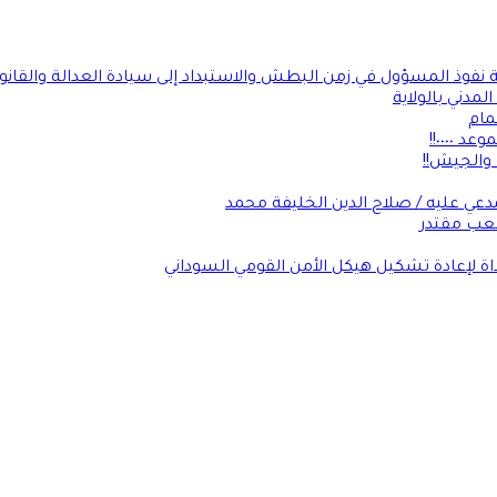
ة نفوذ المسؤول في زمن البطش والاستبداد إلى سيادة العدالة والقانو
لمدني بالولاية
مام
٠٠٠٠!!
 والجيش!!
عي عليه / صلاح الدين الخليفة محمد
شعب مقتدر
داة لإعادة تشكيل هيكل الأمن القومي السوداني