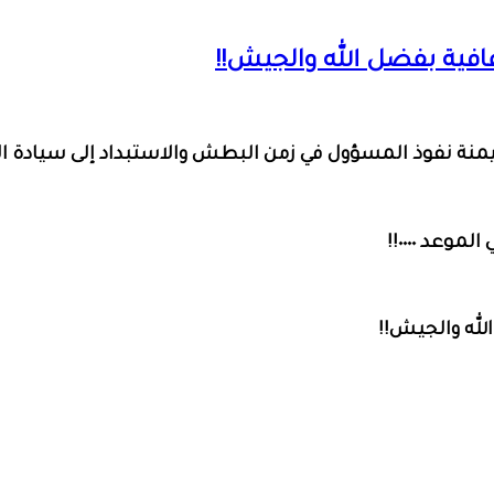
عافية بفضل الله والجيش!!
يمنة نفوذ المسؤول في زمن البطش والاستبداد إلى سيادة ال
عد ٠٠٠٠!!
لله والجيش!!