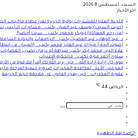
السبت, أغسطس 8 2026
اخر الأخبار
اللجنة العليا للمشتريات بولاية الجزيرة تفرز عطاء ماكينات ال
(حديث السبت) يوسف عبد المنان يكتب… مشاورات الرئيس تثير 
(من رحم المعاناة) ابوبكر محمود يكتب…. سبت أخضر!!
د. عبد الوهاب عبد الفضيل يكتب… الجامعات والجودة الشاملة!
(صوت الحق) مبارك عبد القادر محمد يكتب… (الميدان في انتظا
علاء الدين محمد ابكر يكتب: شرطة أم درمان تضرب العصابات ال
سلوى أحمد موية تكتب… ماتحكيه الاغنيات
فوق كل إرادة إرادة الله…. حين يريد الله لك أمراً فلا قوة في ا
المجلس الأعلى لمكافحة المخدرات ضرورة حتمية لمرحلة ما بعد
عقوبة المخدرات… حين يعجز القانون عن ملاحقة حجم الجريمة
℃
الرياض
44
تسجيل
الوضع
الدخول
المظلم
بحث
عن
الوضع
تسجيل
المظلم
الدخول