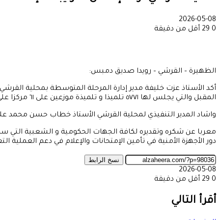
2026-05-08
0
29
أقل من دقيقة
الظهيرة – القرشي – رويدا صديق دمبس:
أكد الأستاذ عزت خليفة مدير إدارة المرحلة المتوسطة بمحلية القرشي 
المقبل والتي يجلس لها ٥٧٧١ تلميذا و تلميذة موزعين على ٦١ مركزا على مستوى المحلية مؤكدا إستلام طرود الإمتحانات لكل الوحدات الإدارية.
واشاد المدير التنفيذي لمحلية القرشي الأستاذ خطاب حسن محمد علي بالأ
معربا عن شكره وتقديره لكافة الجهات الحكومية و الشعبية التي ساه
دور الأجهزة الأمنية في تأمين الإمتحانات والإعلام في دعم العملية الت
نسخ الرابط
2026-05-08
0
29
أقل من دقيقة
‫X
طباعة
تيلقرام
ماسنجر
ماسنجر
واتساب
مشاركة
فيسبوك
عبر
أقرأ التالي
البريد