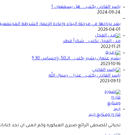
ياسر الفادني يكتب…. هل يسمعون ؟
2024-09-24
بعد نجاحها في مرحلة البناء وإعادة الإعمار الشرطة المجتمعي
2026-04-01
منى الفحل تكتب… شكراً قطر
2022-11-21
بشير عثمان بشير يكتب… الــ50 بإحساس 30 !!
2023-10-16
ياسر الفادني يكتب… عذرا … رسول الله
2023-09-13
قارئ ومتابع جيد
تحياتي للصحفي الرائع صبري العيكورة وكم اتمنى ان تجد كتاباته.