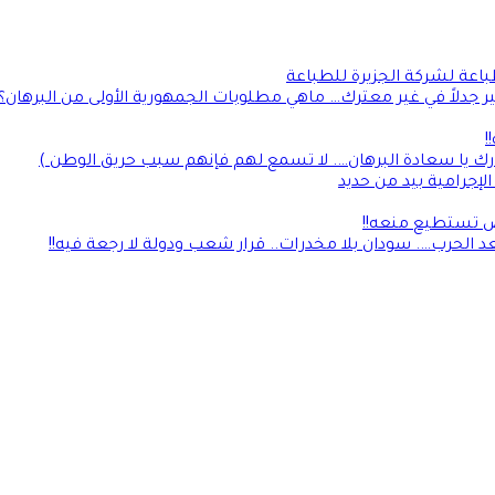
طباعة لشركة الجزيرة للطباعة
جدلاً في غير معترك… ماهي مطلوبات الجمهورية الأولى من البرهان؟
!
رك يا سعادة البرهان…. لا تسمع لهم فإنهم سبب حريق الوطن )
إجرامية بيد من حديد
لأرض تستطيع منعه!!
 الحرب…. سودان بلا مخدرات.. قرار شعب ودولة لا رجعة فيه!!