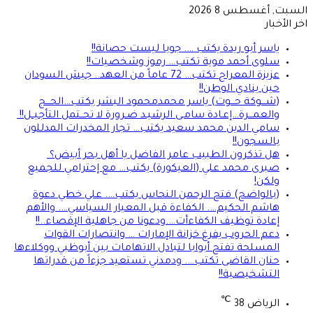
السبت, أغسطس 8 2026
اخر الأخبار
ياسر أبو ريدة يكتب …. جوبا ليست حصانة!!
سلوى أحمد موية تكتب… رموز وشخصيات!!
عزيزة المعراج تكتب… 72 عاماً من العهد.. جيش السودان
حين ينادي الوطن!!
(شـــوكة حـــوت) ياسر محمدمحمود البشر يكتب…الحـــج
والعمـــرة…إعـادة سامـى الرشيـد ضـرورة لا تحــتمل التأجيــل!!
سامي الدين محمد سعيد يكتب… تجار المخدرات المدللون
بالسجون!!
هل تذكرون الطبيب عامر الفاضل يا أهل بحر أبيض؟
صبرى محمد علي (العيكورة) يكتب… مع إحترامي للجميع
ولكن!
(بالواضح) فتح الرحمن النحاس يكتب…. علي خطي دعوة
هاشم الحكيم…. الكفاءة قبل المعيار السياسي…. والأهم
إعادة توظيف الكفاءأت….ودعونا من جاهلية الإقصاء..!!
دعم الحروب يفرغ خزانة الإمارات … وانتصارات القوات
المسلحة تفتح أبوابا لتبادل الاتهامات بين أبوظبي ووكلاءها
حنان القاضى تكتب…. ودمدني تستعيد جزءاً من قدراتها
التشخيصية!!
℃
الرياض
38