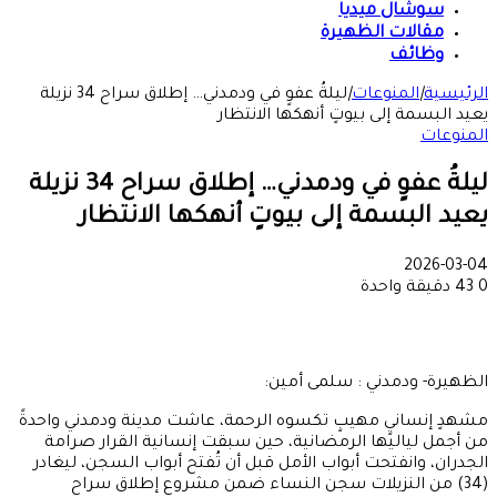
سوشال ميديا
مقالات الظهيرة
وظائف
الرئيسية
|
المنوعات
|
ليلةُ عفوٍ في ودمدني… إطلاق سراح 34 نزيلة
يعيد البسمة إلى بيوتٍ أنهكها الانتظار
المنوعات
ليلةُ عفوٍ في ودمدني… إطلاق سراح 34 نزيلة
يعيد البسمة إلى بيوتٍ أنهكها الانتظار
2026-03-04
0
43
دقيقة واحدة
الظهيرة- ودمدني : سلمى أمين:
مشهدٍ إنسانيٍ مهيبٍ تكسوه الرحمة، عاشت مدينة ودمدني واحدةً
من أجمل لياليها الرمضانية، حين سبقت إنسانية القرار صرامة
الجدران، وانفتحت أبواب الأمل قبل أن تُفتح أبواب السجن، ليغادر
(34) من النزيلات سجن النساء ضمن مشروع إطلاق سراح