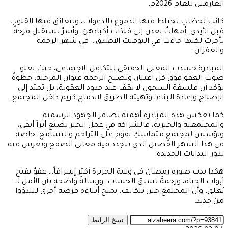
الغارمين للعام 2026م.
كانت لحظاتٍ تختلط فيها الدموع بالدعوات، وتتعانق فيها القلوب
قبل الأيدي. أمهاتٌ يعدن إلى فلذات أكبادهن، وأسرٌ تستقبل فرحةً
تأخرت لكنها جاءت في التوقيت الأصدق… في شهر الرحمة
والغفران.
المبادرة جسدت المعنى الحقيقي للتكافل الاجتماعي، حيث يعلو
صوت العفو فوق كل اعتبار، وتصبح الرحمة عنوان المرحلة. خطوةٌ
تؤكد أن فلسفة السجون لا تقف عند حدود العقوبة، بل تمتد إلى
الإصلاح وإعادة البناء، وتهيئة الطريق لاندماج كريم داخل المجتمع.
كما تعكس هذه المبادرة أهمية تضافر الجهود الرسمية
والمجتمعية والخيرية، فالشراكة في عمل الخير تصنع أثراً أبقى،
وتؤسس لمجتمعٍ متماسكٍ يقوم على التراحم والتسامح، خاصة
في هذا الشهر الفضيل الذي تتجدد فيه معاني الصفح وتُغرس فيه
بذور البدايات الجديدة.
هكذا بدت صورة رمضان في ولاية الجزيرة أكثر إشراقاً… عفوٌ يفتح
أبواب الحياة، ورحمةٌ تسبق الحساب، ورسالةٌ واضحة بأن الأمل لا
يُغلق، وأن المجتمع حين يتكاتف، يمنح أبناءه فرصة أخرى ليبدؤوا
من جديد.
نسخ الرابط