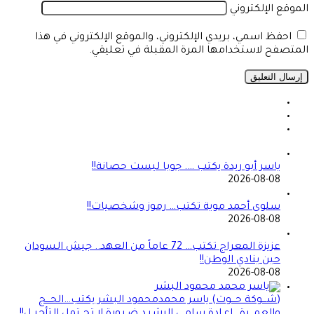
الموقع الإلكتروني
احفظ اسمي، بريدي الإلكتروني، والموقع الإلكتروني في هذا
المتصفح لاستخدامها المرة المقبلة في تعليقي.
ياسر أبو ريدة يكتب …. جوبا ليست حصانة!!
2026-08-08
سلوى أحمد موية تكتب… رموز وشخصيات!!
2026-08-08
عزيزة المعراج تكتب… 72 عاماً من العهد.. جيش السودان
حين ينادي الوطن!!
2026-08-08
(شـــوكة حـــوت) ياسر محمدمحمود البشر يكتب…الحـــج
والعمـــرة…إعـادة سامـى الرشيـد ضـرورة لا تحــتمل التأجيــل!!