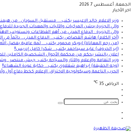
الجمعة, أغسطس 7 2026
اخر الأخبار
وزير الاعلام خالد الإعيسر يكتب…. مستقبل السودان.. من هيمن
والي الجزيرة يدشن المركبات والآليات والمعدات الجديدة للدفاع ا
والي الجزيرة : الدفاع المدني من أهم القطاعات وتستوجب الاهت
(آخر الكلام) هاشم القصاص يكتب… الدفاع المدني… دائماً في الموعد 
(من رحم المعاناة) ابوبكر محمود يكتب…. لمة عافية بفضل الله
(إبر الحروف) عابد سيداحمد يكتب… شكرا كامل إدريس!!
اعلان بالنشر بحكم من محكمة الأحوال الشخصية الكاملين للمد
وزير الثقافة والإعلام والآثار والسياحة يكتب: جيش منتصر.. و
(وجه الحقيقة) إبراهيم شقلاوي يكتب… حكاية عودة الشهداء!!
الحرب الناعمة وسيكولوجية الاختراق: الإعلام كخط دفاع أول وأ
℃
الرياض
35
تسجيل
الوضع
الدخول
المظلم
بحث
عن
الوضع
تسجيل
المظلم
الدخول