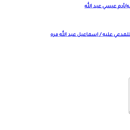
ه/آدم عيسي عبد الله
لمدعي عليه / اسماعيل عبد الله مره