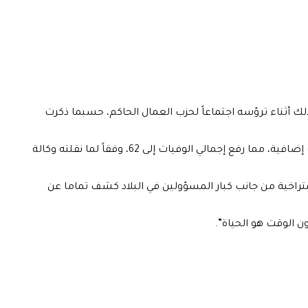
 أثناء ترؤسه اجتماعاً لحزب العمال الحاكم، حسبما ذكرت
وجاءت رسالته في الوقت الذي سجلت فيه البلاد أكثر من 232 ألفاً و880 شخصاً يعانون من أعراض الحمى في جميع أنحاء البلاد وست وفيات إضافية، مما رفع إجمالي الوفيات إلى 62، وفقاً لما نقلته وكالة
لمتراخية من جانب كبار المسؤولين في البلاد كشف تماما عن
ن الوقت هو الحياة”.