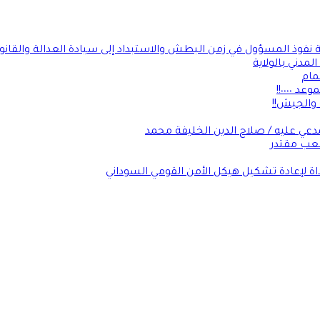
ة نفوذ المسؤول في زمن البطش والاستبداد إلى سيادة العدالة والقانو
لمدني بالولاية
مام
٠٠٠٠!!
 والجيش!!
عي عليه / صلاح الدين الخليفة محمد
شعب مقتدر
داة لإعادة تشكيل هيكل الأمن القومي السوداني