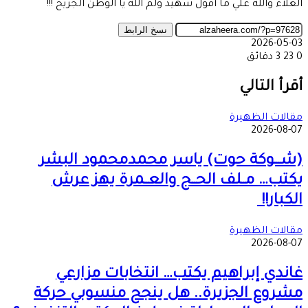
الغلاء والله علي ما أقول شهيد ولم الله يا الوطن الجريح !!!
نسخ الرابط
2026-05-03
0
23
3 دقائق
‫X
طباعة
تيلقرام
ماسنجر
ماسنجر
واتساب
مشاركة
فيسبوك
عبر
أقرأ التالي
البريد
مقالات الظهيرة
2026-08-07
(شـــوكة حوت) ياسر محمدمحمود البشر
يكتب… مــلف الحــج والعــمرة يهز عرش
الكبار!!
مقالات الظهيرة
2026-08-07
غاندي إبراهيم يكتب… انتخابات مزارعي
مشروع الجزيرة.. هل ينجح منسوبي حركة