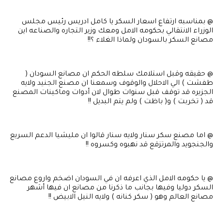
@ بمناسبه ارتفاع اسعار السكر يا كامل ادريس رئيس مجلس
الوزراء الانتقالي بحكومه الامل ومعك وزير التجاره والصناعه اين
مصانع السكر بالسودان ولماذا الغلاء ؟!!
@ حقيقه وقبل استلامك سلطه الحكم ان مصانع السودان (
طفشت ) الي الاحلال والوقوف وسمعنا ان مصنع الجنيد ولايه
الجزيره قد توقف قبل سنوات طوال لان أدوات وماكينات المصنع
قد ( تخربت ) و( باظت ) ولم يتم البديل !!
@ اما مصنع سكر سنار ولايه سنار قالوا ان مليشيا الدعم السريع
والجنجويد والمرتزقع قد نهبوه وكسروه !!
@ يا حكومه الامل الذي اعرفه ان في السودان اضخم واروع مصانع
السكر دوليا وفيها بجانب ما ذكرنا من مصانع ان فيها أشهر
مصانع العالم وهو ( سكر كنانه ) ولايه النيل الابيض !!