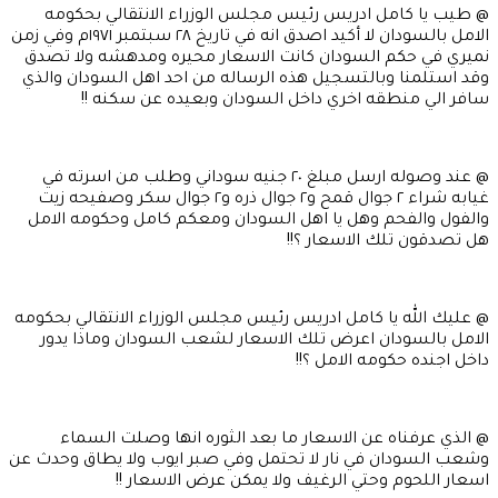
@ طيب يا كامل ادريس رئيس مجلس الوزراء الانتقالي بحكومه
الامل بالسودان لا أكيد اصدق انه في تاريخ ٢٨ سبتمبر ١٩٧١م وفي زمن
نميري في حكم السودان كانت الاسعار محيره ومدهشه ولا تصدق
وقد استلمنا وبالتسجيل هذه الرساله من احد اهل السودان والذي
سافر الي منطقه اخري داخل السودان وبعيده عن سكنه !!
@ عند وصوله ارسل مبلغ ٢٠ جنيه سوداني وطلب من اسرته في
غيابه شراء ٢ جوال قمح و٢ جوال ذره و٢ جوال سكر وصفيحه زيت
والفول والفحم وهل يا اهل السودان ومعكم كامل وحكومه الامل
هل تصدقون تلك الاسعار ؟!!
@ عليك الله يا كامل ادريس رئيس مجلس الوزراء الانتقالي بحكومه
الامل بالسودان اعرض تلك الاسعار لشعب السودان وماذا يدور
داخل اجنده حكومه الامل ؟!!
@ الذي عرفناه عن الاسعار ما بعد الثوره انها وصلت السماء
وشعب السودان في نار لا تحتمل وفي صبر ايوب ولا يطاق وحدث عن
اسعار اللحوم وحتي الرغيف ولا يمكن عرض الاسعار !!