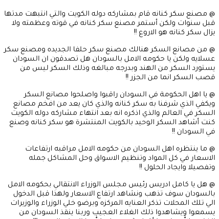
@ مصنع سكر كنانه قام بمشاركه دوله الكويت والتي انتبهت مدتها
قبل سنوات ولكن أستمر مصنع سكر كنانه في قوته وعظمته ولا
يزال سكر كنانه هو الاروع !!
@ من مصانع السكر هنالك مصنع سكر حلفا الجديده ومصنع سكر
عسلايه ولكن يا حكومه الامل بالسودان هل تصدقون ان السودان
يستورد السكر من الهند وبدرجه مبالغه وذلك السكر ليس من
قصب السكر انما من الجزر !!
@ يا اهل الحكومة في السودان راقبوا واصلحوا مصانع السكر
ويكفي الذي شرفنا به سكر كنانه والذي كان يعد من افخم مصانع
السكر في العالم والذي اذكره انه بعد انتهاء مشاركه دوله الكويت
كنت أشاهد السكر الوحيد بالكويت المنتشرة هو سكر كنانه وصنع
في السودان !!
@ ما ينتظره اهل السودان من حكومه الامل مراقبه ارتفاعات
الاسعار في كل المواد وتنظيم الاسواق وحل المشاكل جمله
وتفصيلا وايجاد الحلول !!
@ هل يا كامل ادريس رئيس مجلس الوزراء الانتقالي بحكومه الامل
بالسودان سوف تذهب ونشاهد ارتفاع الاسعار ولهذا قبل الدخول
الي تلك المحلات تذكر العنايه المركزه وبرضو خلي الوزراء والوزيرات
يسمعوا ويشاهدوا ذلك الغلاء العجيب وربنا ينقذ السودان من