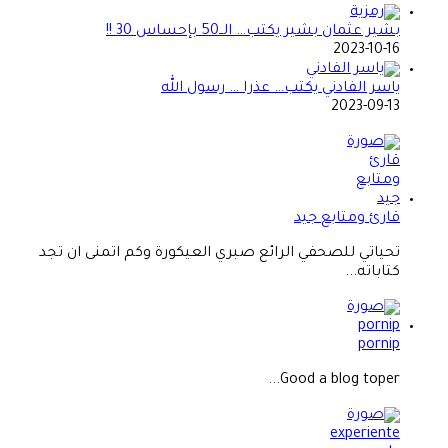
بشير عثمان بشير يكتب… الــ50 بإحساس 30 !!
2023-10-16
ياسر الفادني يكتب… عذرا … رسول الله
2023-09-13
قارئ ومتابع جيد
تحياتي للصحفي الرائع صبري العيكورة وكم اتمنى ان تجد
كتاباته...
pornip
Good a blog toper...