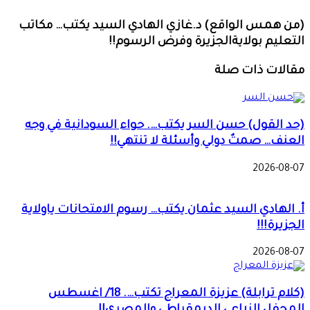
(من همس الواقع) د.غازي الهادي السيد يكتب… مكاتب
التعليم بولايةالجزيرة وفرض الرسوم!!
مقالات ذات صلة
(حد القول) حسن السر يكتب…. حواء السودانية في وجه
العنف… صمتٌ دولي وأسئلة لا تنتهي!!
2026-08-07
أ. الهادي السيد عثمان يكتب… رسوم الامتحانات ياولاية
الجزيرة!!!
2026-08-07
(كلام ترابلة) عزيزة المعراج تكتب…. 18/ اغسطس