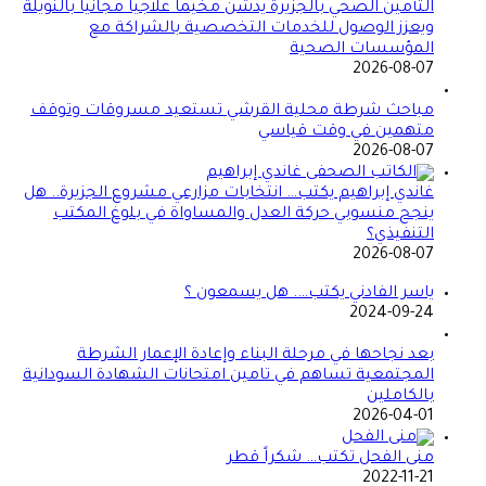
التأمين الصحي بالجزيرة يدشن مخيماً علاجياً مجانياً بالنويلة
ويعزز الوصول للخدمات التخصصية بالشراكة مع
المؤسسات الصحية
2026-08-07
مباحث شرطة محلية القرشي تستعيد مسروقات وتوقف
متهمين في وقت قياسي
2026-08-07
غاندي إبراهيم يكتب… انتخابات مزارعي مشروع الجزيرة.. هل
ينجح منسوبي حركة العدل والمساواة في بلوغ المكتب
التنفيذي؟
2026-08-07
ياسر الفادني يكتب…. هل يسمعون ؟
2024-09-24
بعد نجاحها في مرحلة البناء وإعادة الإعمار الشرطة
المجتمعية تساهم في تامين امتحانات الشهادة السودانية
بالكاملين
2026-04-01
منى الفحل تكتب… شكراً قطر
2022-11-21