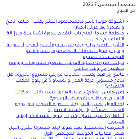
الجمعة, أغسطس 7 2026
اخر الأخبار
(شـــوكة حوت) ياسر محمدمحمود البشر يكتب… مــلف الحــج
والعــمرة يهز عرش الكبار!!
منظمة جسمار تفتح باب التقديم للدورة الأساسية في إزالة
الألغام بأم درمان
التأمين الصحي بالجزيرة يدشن مخيماً علاجياً مجانياً بالنويلة
ويعزز الوصول للخدمات التخصصية بالشراكة مع
المؤسسات الصحية
مباحث شرطة محلية القرشي تستعيد مسروقات وتوقف
متهمين في وقت قياسي
غاندي إبراهيم يكتب… انتخابات مزارعي مشروع الجزيرة.. هل
ينجح منسوبي حركة العدل والمساواة في بلوغ المكتب
التنفيذي؟
(من همس الواقع) د.غازي الهادي السيد يكتب… مكاتب
التعليم بولايةالجزيرة وفرض الرسوم!!
(حد القول) حسن السر يكتب…. حواء السودانية في وجه
العنف… صمتٌ دولي وأسئلة لا تنتهي!!
أ. الهادي السيد عثمان يكتب… رسوم الامتحانات ياولاية
الجزيرة!!!
الشرطة المجتمعية تنفذ طوفا ليليا مشتركا بشرق النيل
ضمن فعاليات الموسم المجتمعي الأول