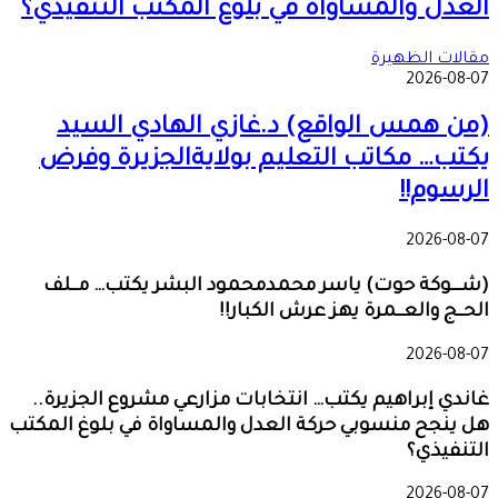
العدل والمساواة في بلوغ المكتب التنفيذي؟
مقالات الظهيرة
2026-08-07
(من همس الواقع) د.غازي الهادي السيد
يكتب… مكاتب التعليم بولايةالجزيرة وفرض
الرسوم!!
2026-08-07
(شـــوكة حوت) ياسر محمدمحمود البشر يكتب… مــلف
الحــج والعــمرة يهز عرش الكبار!!
2026-08-07
غاندي إبراهيم يكتب… انتخابات مزارعي مشروع الجزيرة..
هل ينجح منسوبي حركة العدل والمساواة في بلوغ المكتب
التنفيذي؟
2026-08-07