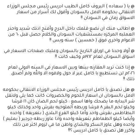
@ يا ( سعاده ) البروف كامل الطيب ادريس رئيس مجلس الوزراء
الانتقالي بحكومه الامل بالسودان وأقول لك أسرار من اسعار
الاسواق زمان في السودان !!
@ اطالب منك ان نضع قلمك داخل الدرج وأفتح اذنك شديد واحذر
العمليه المركزه بمستشفيات السودان والكلام حصل قبل ٦٠ من
الاعوام واخري فوق ( خمسين ) سنه وبس !!
@ أولا وحدنا في اوراق التاريخ بالسودان وعليك صفحات الاسعار في
اسواق السودان لعام ١٩٦٢م وكيف كانت !!
@ إذا كنت تريد المقارنه بينها وبين الاسعار في السنه الاولي لعام
٢٠٢٦م لن تستطيع يا كامل غير لا حول ولاقوه الا والله ولم أصدق
ذلك !!
@ هل تصدق يا كامل ادريس رئيس مجلس الوزراء الانتقالي بحكومه
الامل بالسودان ان اسعار اللحوم والخضروات كانت كما يلي ولاتقل
شر البدايه ما يضحك واها اسمع : كيلو لحم الضان كان ١٦ قرشا
وكيلو لحم البقر ٨ قرشا وربطه الملوخيه بقرش واحد وكذلك كيلو
البطاطس بقرش واحد وأما كيلو الفرع البلدي ( بتعريفه ) واحده
وأيضا كيلو الطماطم بتعريفه واحده واذا عاوز ربطه جرجير ( بمليم )
واحده وهل عاوز السكر والشاي واظن ما في لزوم اكثر من ذلك
واكرر هل تصدق يا كامل ادريس ؟!!