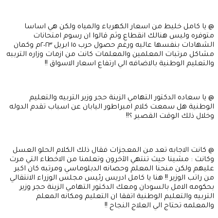
@ يا كامل خليط من اسعار الكهرباء والمياه ولكن هي اساسا
متوفره وليس هنالك انقطاع وثم قالوا ان رسوم امتحانات
الشهادات بنفسها عاليه ورغم حصول حرب ١٥ ابريل ٢٠٢٣م وكمان
مشاكل مرتبات المعلمين والمعلمات كانت من ازمات وزاره الترببه
والتعليم الوطنية بالاضافه الي ارتفاع اسعار الاسواق !!
@ يا سعاده الدكتور التهامي الزينة حجر وزير التربيه والتعليم
الوطنية هل سمعت كلام امبراطور اليابان عن اسباب تقدم الدوله
وخلال ذلك الوقت القصير ؟!!
@ كانت الاجابه تعد من المعجزات فقال ذلك الكلام الحلو العسل
وكانت : مشينا حيث تنتهي الآخرون وتعلمنا من الاخطاء التي مرت
عليهم ولكن منحنا المعلم وحصانه الدبلوماسي ومرتبه كان اكبر
من راتب الوزير !! هنا يا كامل ادريس رئيس مجلس الوزراء الانتقالي
بحكومه الامل بالسودان ومعك الدكتور التهامي الزينة حجر وزير
التربيه والتعليم الوطنية اتفقا ان التعليم ومكانه المعلم
والمعلمه تحتاج الي العلاج النجاح !!