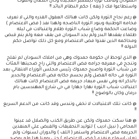
السودان وقامت ثوره ديسمبر المجيده وكان النضال والموت
واستطاعوا فك ( زنقه ) حكم النظام البائد !!
@ رغم نجاح الثورة ولكن كانت هنالك العقول القذره والتي لا تعرف
فخامه الوطنية وبنود الثورة الناضجه ولهذا نفذ ( فض الاعتصام )
وضاعت الحكمة وضاع شباب الثورة ظلام واغتيالات في ليله
ظلماء يفقدها البدر ولم يجد السودان من يقف معه ولم يتم قبض
ومحاكمه الذين نفذوا فض الاعتصام ومع كل ذلك تواصل حكم
الدوله !!
@ الذي لوحظ ان حكومة حمدوك وهي من املاك السودان لم تفلح
وتنجح في معرفه جرامه فض الاعتصام والتي راح ضحيتها المئات
من شباب الثورة واصبح حمدوك رئيس مجلس الوزراء الانتقالي بعد
الثورة في حاله الفضل ولم يحسم حكايه فض الاعتصام والجدير
بالذكر انه وفي نفس ميعاد جريمه فض الاعتصام كانت هنالك
اغتيالات شباب الثورة نهارا جهارا في حي شارع المهندسين بام
درمان وكان بالوضوح !!
@ كانت تلك الاغتيالات لا تخفي وتندس وقد كانت من الدعم السريع
!!
@ هنا سكت حمدوك ولكن عن طريق الكذب والضلال قد عينوا
المحامي ( نبيل اديب ) لتوليد التحقيقات والقبض علي المنفذين
الجريمه فض الاعتصام واستمر ( اللف ) والدوران لسنوات ولم
تعلن اسماء منفذي ( فض الاعتصام ) حتي يومنا هذا ولم يوضح