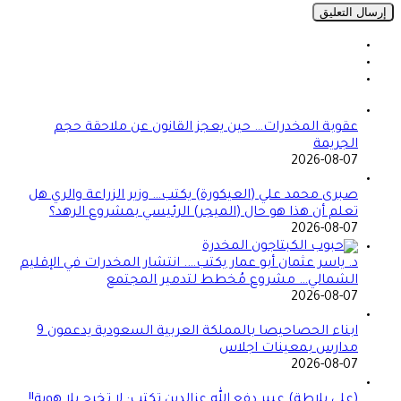
عقوبة المخدرات… حين يعجز القانون عن ملاحقة حجم
الجريمة
2026-08-07
صبرى محمد علي (العيكورة) يكتب… وزير الزراعة والري هل
تعلم أن هذا هو حال (الميجر) الرئيسي بمشروع الرهد؟
2026-08-07
د. ياسر عثمان أبو عمار يكتب…. انتشار المخدرات في الإقليم
الشمالي… مشروع مُخطط لتدمير المجتمع
2026-08-07
ابناء الحصاحيصا بالمملكة العربية السعودية يدعمون 9
مدارس بمعينات اجلاس
2026-08-07
(على بلاطة) عبير دفع الله عزالدين تكتب: لا تخرج بلا هوية!!