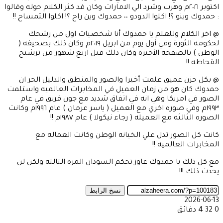
اكتوبر ٢٠٢١م وهرب وشرد الي الامارات وكان قد كثر الكلام حوله وقالوا
: حمدوك وينو ؟! اكلوا الدودو ٠٠ حمدوك وين راح ؟! اكلوا التمساح !!
@ اخر الكلام وللعلم يا حمدوك أنا شخصيات اول من رشحك
لحكومه الثورة وفي أول يوم من ابريل ٢٠١٩م وكان ذلك بصحيفه (
الوطن ) بالصفحه الأخيرة وكان ذلك قبل اربع شهور من ترشيح
القحاطه !!
@ بكل حزن عميق علمت أخيرا والصور والمنطق والدليل الحر ان
حمدوك كان هو من زمان العميل في المخابرات العالميه واستلمت
الصور في امريكا وهي انه في اتفاق شديد مع جون قرنق في عام
١٩٩٣م وفي صوره اخري مع العميل ( ياسر عرمان ) عام ١٩٩٦م وكانت
الصوره الثالثه مع العميله ( رجاء نيكولا ) عام ١٩٨٧م !!
كانت كل الصور تدل علي الخيانه الوطن وكانت العماله مع
المخابرات العالميه !!
مع كل ذلك يا حمدوك عاوز تحكم السودان المره الثالثه ولكن لن
يحدث ذلك !!!
نسخ الرابط
2026-06-13
0
32
4 دقائق
‫X
طباعة
تيلقرام
ماسنجر
ماسنجر
واتساب
مشاركة
فيسبوك