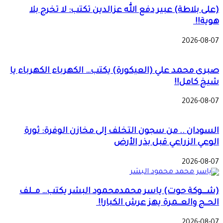
(على بلاطة) عبير دفع الله عزالدين تكتب: لا تخرج بلا
هوية!!
2026-08-07
صبرى محمد علي (العيكورة) يكتب… الكهرباء الكهرباء يا
شيخ كامل!!
2026-08-07
السودان .. من سجون التخلف إلى مخازن الوفرة: ثورة
الوعي الزراعي قبل بذر الأرض
2026-08-07
(شـــوكة حوت) ياسر محمدمحمود البشر يكتب… مــلف
الحــج والعــمرة يهز عرش الكبار!!