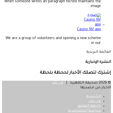
When someone writes an paragraph he/she maintains the
image...
Casino NV app
We are a group of volunteers and opening a new scheme
in our...
القائمة البريدية
النشرة الإخبارية
إشترك لتصلك الأخبار لححظة بلحظة
© 2026 صحيفة الظهيرة |
مي تك
الاخبار من مصدرها
الرئيسية
من نحن
خارطة الموقع
سياسة الخصوصية