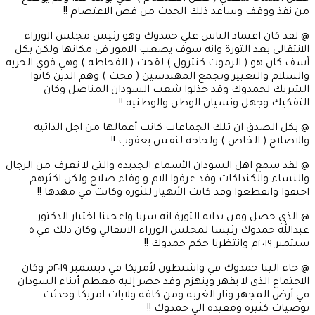
من نفذ ووقف وساعد ذلك الحدث من فض الاعتصام !!
@ لقد كان اعتماد الناس علي حمدوك وهو رئيس مجلس الوزراء
الانتقالي بعد الثورة وانه سوف يصعب الامور في مكانها ولكن بكل
آسف كان هو ( الرموت كنترول ) لقحت ( القحاطه ) وهي قوي الحريه
والسلام والتغيير وتجمع المهندسين ( قحت ) وهم الذين كانوا
الشريك لحمدوك وقد خذلوا شعب السودان المناضل وكان
التفكيك وجهل ونسيان الوطن والوطنيه !!
@ بكل الصدق ان تلك الجماعات كانت أعمالها من اجل الذاتيه
والاصلاح ( الخاص ) ولحاجه لنفس يعقوب !!
@ لقد سمع اهل السودان الأسماء الجديده والتي لا تعرف من الرجال
والنساء والكنداكات وقد عرفوا الام و وفاء صلاح ولكن اكثرهم
اختفوا وانقطعوا وقد كانت الأنهيار للثوره وكانت في مهدها !!
@ الذي حصل ومن بدايه الثورة انه سرنا واعجبنا اختيار الدكتور
عبدالله حمدوك رئيسا لمجلس الوزراء الانتقالي وكان ذلك في ٥
سبتمبر ٢٠١٩م وانتظرنا حكم حمدوك !!
@ جاء الينا حمدوك في واشنطون لأمريكا في ديسمبر ٢٠١٩م وكان
الاجتماع الذي لا يقهر وينهزم وقد حضر إليه معظم أبناء السودان
في أرض المجهر ونار الغربه ومن كافه ولايات امريكا وحدثت
توصيات كثيره ومفيدة الي حمدوك !!