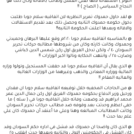
التوم ) الاستقاله لانها تعني الفشل وطالب بالاقاله وكان ذلك هو
النجاح السياسي ( الصاح ) !!
@ لقد حاول حمدوك تمرير النظريه لان اتفاقيه سلام جوبا طلبت
دخول حكومه حمدوك الثانيه وحصل ذلك بعد تقديم الاستقالات
والاقاله وبعدها اعلنت الحكومة الثانيه!!
@ بالمناسبه اتفاقيه سلام جوبا ٢٠٢٠م وقع عليها البرهان وحميدتي
وحمدوك وكانت كارثه وكان من شروطها مطالبه حركات تحرير
السودان ٤٠ /٠ ولكن تدخل الفريق اول ركن شمس الدين كباشي
وصارت ٢٥ /٠ وانتهت الحكايه ونالوا اكبر الوزارات !!
@ الذي يقال أن اتفاقيه سلام جوبا قد حققت المستحيل وتولوا وزاره
المالية ووزاره المعادن والذهب وغيرهما من الوزارات الغاليه
والعاليه المقام !!
@ من الحاجات المخفيه خلال توقيعه اتفاقيه سلام جوبا ان فقدان
ورحيل وزير الدفاع بحكومه حمدوك الفريق اول ركن جمال الدين عمر
محمد ابراهيم قد وضعت وفاته خلال اتفاقيه جوبا في ( سله ) ما
خفي اعظم وحدثت بعد وقوفه ضد مطالب حركات تحرير السودان
وكانت المطالبات المبالغه وهنا وعلي ما أعتقد أن حمدوك كان علي
علم بما حدث !!
@ الذي كان واضحا ان حمدوك قد فشل في اداره حكم السودان وقد
كان الفشل في الحكومتين الاولي والثانيه وبعدها حدث انقلاب ٢٥