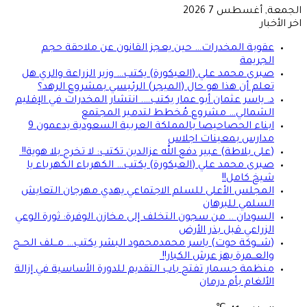
الجمعة, أغسطس 7 2026
اخر الأخبار
عقوبة المخدرات… حين يعجز القانون عن ملاحقة حجم
الجريمة
صبرى محمد علي (العيكورة) يكتب… وزير الزراعة والري هل
تعلم أن هذا هو حال (الميجر) الرئيسي بمشروع الرهد؟
د. ياسر عثمان أبو عمار يكتب…. انتشار المخدرات في الإقليم
الشمالي… مشروع مُخطط لتدمير المجتمع
ابناء الحصاحيصا بالمملكة العربية السعودية يدعمون 9
مدارس بمعينات اجلاس
(على بلاطة) عبير دفع الله عزالدين تكتب: لا تخرج بلا هوية!!
صبرى محمد علي (العيكورة) يكتب… الكهرباء الكهرباء يا
شيخ كامل!!
المجلس الأعلى للسلم الاجتماعي يهدي مهرجان التعايش
السلمي للبرهان
السودان .. من سجون التخلف إلى مخازن الوفرة: ثورة الوعي
الزراعي قبل بذر الأرض
(شـــوكة حوت) ياسر محمدمحمود البشر يكتب… مــلف الحــج
والعــمرة يهز عرش الكبار!!
منظمة جسمار تفتح باب التقديم للدورة الأساسية في إزالة
الألغام بأم درمان