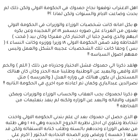
اهل الاغتراب توقعوا نجاح حمدوك في الحكومة الاولي ولكن ذلك لم
يحدث وضاعت الايام والسنوات ولكن لماذا ؟!!
@ بكل امانه كانت شخصيات الوزراء والوزيرات في الحكومة الاولي
يعدون من الغرباء علي صوره ديسمبر ٢٠١٨م المجيده وعن يكره
ابيهم والذي وضح جليا ان الاختيار كان مفبركا وكان بيد ( قحت )
القحاطه وقد ضمن الحكومة الاولي ١٨ وزيرا ووزيره وكانت النساء ٤ (
بس ) وحقا كانت تلك الشخصيات عجيبه الشكل والعمل وليس
معهم اصول السياسه !!
@لقد ذكرنا الي حمدوك فشل الاختيار وحذرناه من ذلك ( اللم ) والخم
اللا واقعي والبعيد عن الوطنية وطلبنا منه الحذر وكان كان هنالك
المستحيل ان يكون هنالك في وزاره العدل ( والمريسه ) مثل
نصرالدين عبدالباري وكمان تم اعادته مره اخري في الحكومة الثانيه !!
@ ذكرنا لحمدوك يجب العقاب والحساب الوزراء والوزيرات ويمكن
العزف والاقاله والبعد عن الوزاره ولكنه لم ينفذ بتعليمات من
القحاطه !!
@ الذي حصل ان حمدوك بعد ان علم بتدني الحكومه الاولي واخذت
تتخابط وتتلوي ان ادخل نظريه الخروج الجديده وهي ٥+ ١ وهي طلبه
من بعض الوزراء وحددهم بالسته وطلب كتابه الاستقاله ولكن قد
نفذها ( خمسه ) ورفض وزير الصحه الاتحاديه الدكتور ( اكرم علي