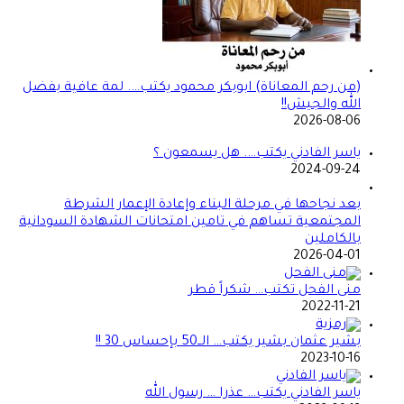
(من رحم المعاناة) ابوبكر محمود يكتب…. لمة عافية بفضل
الله والجيش!!
2026-08-06
ياسر الفادني يكتب…. هل يسمعون ؟
2024-09-24
بعد نجاحها في مرحلة البناء وإعادة الإعمار الشرطة
المجتمعية تساهم في تامين امتحانات الشهادة السودانية
بالكاملين
2026-04-01
منى الفحل تكتب… شكراً قطر
2022-11-21
بشير عثمان بشير يكتب… الــ50 بإحساس 30 !!
2023-10-16
ياسر الفادني يكتب… عذرا … رسول الله