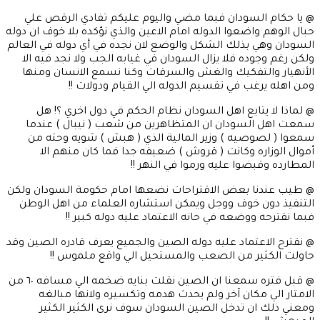
@ يا حكام السودان فبما مضي واليوم عليكم تفادي الرقص علي
حبال الوهم واضعوا الدوله امام الاعين والذي نؤكده بلا خوف ان دوله
السودان وهي بذلك الشكل والوضع لان نجده في أي دوله في العالم
ولكن رغم وجوده فلا يزال السودان في غيابه الجب ولا نجد فيه الا
الأنهيار والتفكيك والغش والسرقات وكنا نسمع الانسان ومنها
ومن اهله يرغب في تقسيم الدوله الي القيام ودولات !!
@ لماذا لا يتابع اهل السودان نظام الحكم في دول اخري ؟! هل
سمعت اهل السودان ان المتظاهرين من شعب ( نيبال ) عندما
سمعوا ( لصوصيه ) وزير المالية الذي ( هبش ) شويه وحته من
أموال الوزاره وكانت ( قروش ) ضعيفه جدا فما كان منهم الا
المطارده وقبضوا عليه ورموا في النهر !!
@ طيب عندنا بعض الاقتراحات نضعها امام حكومة السودان ولكن
التنفيذ دون خوف ووجل ويمكن استشاره العلماء من اهل الوطن
فبما نقترحه ووضعه في حانه الاعتماد عليه دوله كبير !!
@ نقترح الاعتماد عليه دوله الصين والجميع يعرف قادره الصين وقد
حاولت الكثير من الصعب والمستحيل الي واقع ملموس !!
@ قبل فتره سمعنا ان الصين نقلت بنايه ضخمه الي مسافه ٦٠ من
الامتار الي مكان آخر ولم يحدث هدمه وتكسيره ولانها مبالغه
ومعني ذلك ان تدخل الصين السودان سوف نرى الكثير الكثير