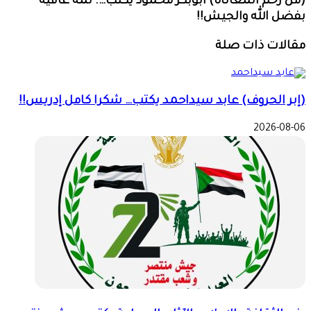
(من رحم المعاناة) ابوبكر محمود يكتب…. لمة عافية
بفضل الله والجيش!!
مقالات ذات صلة
(إبر الحروف) عابد سيداحمد يكتب… شكرا كامل إدريس!!
2026-08-06