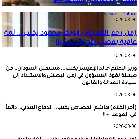
المدني… دائماً في الموعد ٠٠٠٠!!
مقالات الظهيرة
2026-08-06
(من رحم المعاناة) ابوبكر محمود يكتب…. لمة
عافية بفضل الله والجيش!!
2026-08-06
وزير الاعلام خالد الإعيسر يكتب…. مستقبل السودان.. من
هيمنة نفوذ المسؤول في زمن البطش والاستبداد إلى
سيادة العدالة والقانون
2026-08-06
(آخر الكلام) هاشم القصاص يكتب… الدفاع المدني… دائماً
في الموعد ٠٠٠٠!!
2026-08-06