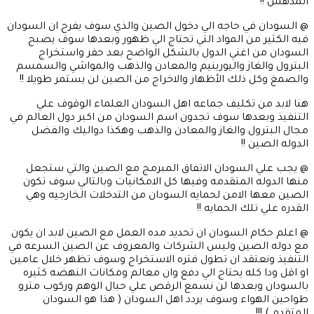
المدهش !!
@ السودان في حاجه الي دخول الصين والذي سوف يفرح ان السودان
فيه الكثير من المواد التي تحتاج الي ظهور وبعدها سوف يصبح
السودان من اغني الدول بالشكل الواضح بعد حفر واستخراج
البترول والغاز واليورينيم والمعادن والذهب والمواشي والسمسم
والصمغ وكل ذلك الأظهار والاخراج من الصين لن يستمر طويلا !!
هنا لابد من تكليف جماعه اهل السودان العلماء الوقوف علي
التنفيذ وبعدها سوف تجدون اسم السودان من اكبر دول العالم في
مجال البترول والغاز والمعادن والذهب وهكذا دواليك والفضل
الدوله الصين !!
@ يجب علي السودان الاتفاق المبرمج مع الصين والتي ستجعل
منها الدوله المتقدمه وفيها كل الامكانيات وبالتالي سوف تكون
الصين معها الامن لحمايه السودان من التدخلات الخارجيه وهي
القدره علي تلك الحمايه !!
@ اعلم حكام السودان ان تحديد مده العمل مع الصين لابد ان يكون
مع دوله الصين وليس الشركات والمعروف عن الصين السرعه في
التنفيذ ونعتقد ان تطول فتره الاستخراج وسوف تظهر خلال عامين
او اقل ودا كله يحتاج الي دفع وان معالم ومكانات النهضه كثيره
بالسودان وبعدها لن نسمع الرقص علي حبال الوهم وركوب مترو
طواحين الهواء وسوف يردد اهل السودان ( هذا هو السودان