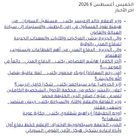
الخميس, أغسطس 6 2026
اخر الأخبار
وزير الاعلام خالد الإعيسر يكتب…. مستقبل السودان.. من
هيمنة نفوذ المسؤول في زمن البطش والاستبداد إلى سيادة
العدالة والقانون
والي الجزيرة يدشن المركبات والآليات والمعدات الجديدة
للدفاع المدني بالولاية
والي الجزيرة : الدفاع المدني من أهم القطاعات وتستوجب
الاهتمام
(آخر الكلام) هاشم القصاص يكتب… الدفاع المدني… دائماً في
الموعد ٠٠٠٠!!
(من رحم المعاناة) ابوبكر محمود يكتب…. لمة عافية بفضل
الله والجيش!!
(إبر الحروف) عابد سيداحمد يكتب… شكرا كامل إدريس!!
اعلان بالنشر بحكم من محكمة الأحوال الشخصية الكاملين
للمدعي عليه / صلاح الدين الخليفة محمد
وزير الثقافة والإعلام والآثار والسياحة يكتب: جيش منتصر..
وشعب مقتدر
(وجه الحقيقة) إبراهيم شقلاوي يكتب… حكاية عودة
الشهداء!!
الحرب الناعمة وسيكولوجية الاختراق: الإعلام كخط دفاع أول
وأداة لإعادة تشكيل هيكل الأمن القومي السوداني