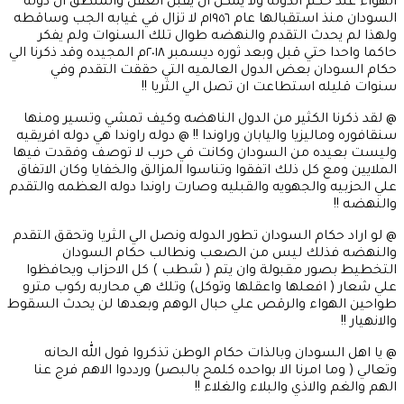
الهواء عند حكم الدوله ولا يمكن ان يقبل العقل والمنطق ان دوله
السودان منذ استقبالها عام ١٩٥٦م لا تزال في غيابه الجب وساقطه
ولهذا لم يحدث التقدم والنهضه طوال تلك السنوات ولم يفكر
حاكما واحدا حتي قبل وبعد ثوره ديسمبر ٢٠١٨م المجيده وقد ذكرنا الي
حكام السودان بعض الدول العالميه التي حققت التقدم وفي
سنوات قليله استطاعت ان تصل الي الثريا !!
@ لقد ذكرنا الكثير من الدول الناهضه وكيف تمشي وتسير ومنها
سنقافوره وماليزيا واليابان وراوندا !! @ دوله راوندا هي دوله افريقيه
وليست بعيده من السودان وكانت في حرب لا توصف وفقدت فيها
الملايين ومع كل ذلك اتفقوا وتناسوا المزالق والخفايا وكان الاتفاق
علي الحزبيه والجهويه والقبليه وصارت راوندا دوله العظمه والتقدم
والنهضه !!
@ لو اراد حكام السودان تطور الدوله ونصل الي الثريا وتحقق التقدم
والنهضه فذلك ليس من الصعب ونطالب حكام السودان
التخطيط بصور مقبولة وان يتم ( شطب ) كل الاحزاب ويحافظوا
علي شعار ( افعلها واعقلها وتوكل) وتلك هي محاربه ركوب مترو
طواحين الهواء والرقص علي حبال الوهم وبعدها لن يحدث السقوط
والانهيار !!
@ يا اهل السودان وبالذات حكام الوطن تذكروا قول الله الحانه
وتعالي ( وما امرنا الا بواحده كلمح بالبصر) ورددوا الاهم فرج عنا
الهم والغم والاذي والبلاء والغلاء !!