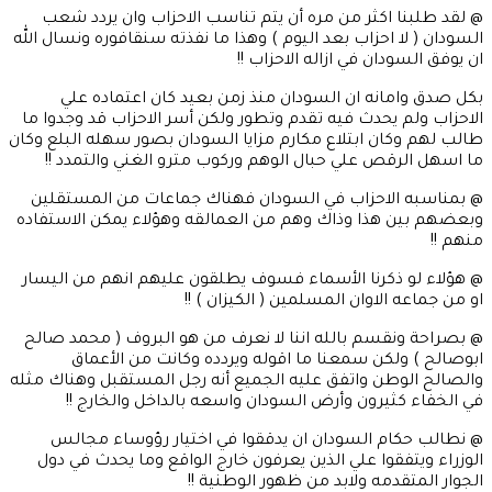
@ لقد طلبنا اكثر من مره أن يتم تناسب الاحزاب وان يردد شعب
السودان ( لا احزاب بعد اليوم ) وهذا ما نفذته سنقافوره ونسال الله
ان يوفق السودان في ازاله الاحزاب !!
بكل صدق وامانه ان السودان منذ زمن بعيد كان اعتماده علي
الاحزاب ولم يحدث فيه تقدم وتطور ولكن أسر الاحزاب قد وجدوا ما
طالب لهم وكان ابتلاع مكارم مزايا السودان بصور سهله البلع وكان
ما اسهل الرقص علي حبال الوهم وركوب مترو الغني والتمدد !!
@ بمناسبه الاحزاب في السودان فهناك جماعات من المستقلين
وبعضهم بين هذا وذاك وهم من العمالقه وهؤلاء يمكن الاستفاده
منهم !!
@ هؤلاء لو ذكرنا الأسماء فسوف يطلقون عليهم انهم من اليسار
او من جماعه الاوان المسلمين ( الكيزان ) !!
@ بصراحة ونقسم بالله اننا لا نعرف من هو البروف ( محمد صالح
ابوصالح ) ولكن سمعنا ما اقوله ويردده وكانت من الأعماق
والصالح الوطن واتفق عليه الجميع أنه رجل المستقبل وهناك مثله
في الخفاء كثيرون وأرض السودان واسعه بالداخل والخارج !!
@ نطالب حكام السودان ان يدققوا في اختيار رؤوساء مجالس
الوزراء ويتفقوا علي الذين يعرفون خارج الواقع وما يحدث في دول
الجوار المتقدمه ولابد من ظهور الوطنية !!