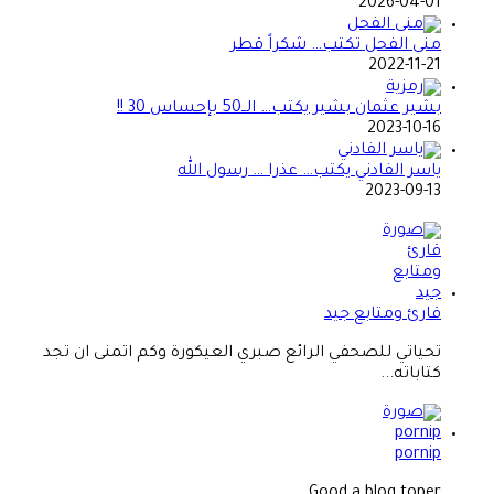
2026-04-01
منى الفحل تكتب… شكراً قطر
2022-11-21
بشير عثمان بشير يكتب… الــ50 بإحساس 30 !!
2023-10-16
ياسر الفادني يكتب… عذرا … رسول الله
2023-09-13
قارئ ومتابع جيد
تحياتي للصحفي الرائع صبري العيكورة وكم اتمنى ان تجد
كتاباته...
pornip
Good a blog toper...