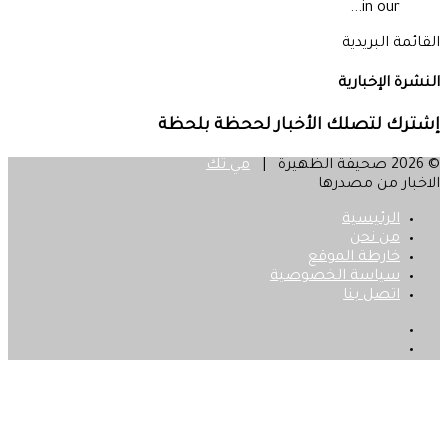
in our...
القائمة البريدية
النشرة الإخبارية
إشترك لتصلك الأخبار لححظة بلحظة
© 2026 صحيفة الظهيرة |
مي تك
الاخبار من مصدرها
الرئيسية
من نحن
خارطة الموقع
سياسة الخصوصية
اتصل بنا
فيسبوك
‫X
زر
الذهاب
إلى
الأعلى