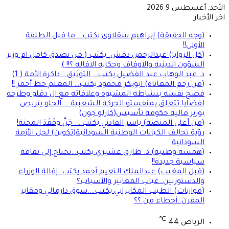
الأحد, أغسطس 9 2026
اخر الأخبار
(وجه الحقيقة) إبراهيم شقلاوي يكتب… ما قبل الطلقة
الأولى!!
(كل الزوايا) عبدالرحمن دقش يكتب ( من نصدق كامل ام وزير
الشؤون الدينيه والاوقاف وحكايه الاقاله ؟!! )
د. عبد الوهاب عبد الفضيل يكتب… التوثيق… ذاكرة الأمة ( 1)
(من رحم المعاناة) ابوبكر محمود يكتب… المعلم خط أحمر !!
فضح نفسه بنشاطه المشبوه وعلاقاته مع ال دقلو وطرحه
لقضايا تتعلق بمنفستو الحركة الشعبية … الحلو يتربص
بوزير مالية حكومة تأسيس(كارلو جون)
(من أعلى المنصة) ياسر الفادني يكتب…. جَنَّ وفَقَدَ المحنة!
رؤية تحالف الكيانات الوطنية السودانية(تكوين) لحل الأزمة
السودانية
(همسة وطنية) د. طارق عشيري يكتب…نحتاج إلى ثقافة
سياسية جديدة!!
(قبل المغيب) عبدالملك النعيم أحمد يكتب..إقالة الوزراء
والدستوريين..غياب المعايير والأسباب؟
(موازنات) الطيب المكابرابي يكتب….سوق دارمالي ومقابر
المقرن..أخطاء من ؟؟
℃
الرياض
44