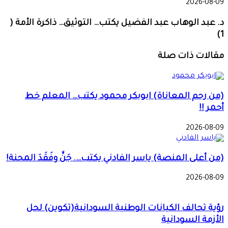
2026-08-09
د. عبد الوهاب عبد الفضيل يكتب… التوثيق… ذاكرة الأمة (
1)
مقالات ذات صلة
(من رحم المعاناة) ابوبكر محمود يكتب… المعلم خط
أحمر !!
2026-08-09
(من أعلى المنصة) ياسر الفادني يكتب…. جَنَّ وفَقَدَ المحنة!
2026-08-09
رؤية تحالف الكيانات الوطنية السودانية(تكوين) لحل
الأزمة السودانية