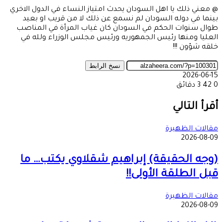
@ معني ذلك يا اهل السودان يحدث امتياز النساء في الدول الاخري
بينما في دوله السودان لم نسمع عن ذلك لا من قريب او بعيد
طوال سنوات الحكم في السودان كان غياب المرأة في المناصب
العليا ومنها رئيس الجمهوريه ورئيس مجلس الوزراء ولله في
خلقه شؤون !!!
نسخ الرابط
2026-06-15
0
42
3 دقائق
‫X
طباعة
تيلقرام
ماسنجر
ماسنجر
واتساب
مشاركة
فيسبوك
عبر
أقرأ التالي
البريد
مقالات الظهيرة
2026-08-09
(وجه الحقيقة) إبراهيم شقلاوي يكتب… ما
قبل الطلقة الأولى!!
مقالات الظهيرة
2026-08-09