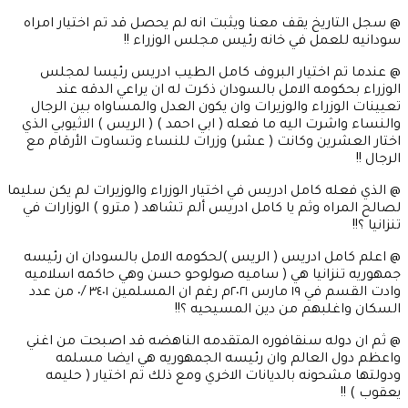
@ سجل التاريخ يقف معنا ويثبت انه لم يحصل قد تم اختيار امراه
سودانيه للعمل في خانه رئيس مجلس الوزراء !!
@ عندما تم اختيار البروف كامل الطيب ادريس رئيسا لمجلس
الوزراء بحكومه الامل بالسودان ذكرت له ان يراعي الدقه عند
تعيينات الوزراء والوزيرات وان يكون العدل والمساواه بين الرجال
والنساء واشرت اليه ما فعله ( ابي احمد ) ( الريس ) الاثيوبي الذي
اختار العشرين وكانت ( عشر) وزرات للنساء وتساوت الأرقام مع
الرجال !!
@ الذي فعله كامل ادريس في اختيار الوزراء والوزيرات لم يكن سليما
لصالح المراه وثم يا كامل ادريس ألم تشاهد ( مترو ) الوزارات في
تنزانيا ؟!!
@ اعلم كامل ادريس ( الريس )لحكومه الامل بالسودان ان رئيسه
جمهوريه تنزانيا هي ( ساميه صولوحو حسن وهي حاكمه اسلاميه
وادت القسم في ١٩ مارس ٢٠٢١م رغم ان المسلمين ٣٤٠١ /٠ من عدد
السكان واغلبهم من دين المسيحيه ؟!!
@ ثم ان دوله سنقافوره المتقدمه الناهضه قد اصبحت من اغني
واعظم دول العالم وان رئيسه الجمهوريه هي ايضا مسلمه
ودولتها مشحونه بالديانات الاخري ومع ذلك تم اختيار ( حليمه
يعقوب ) !!