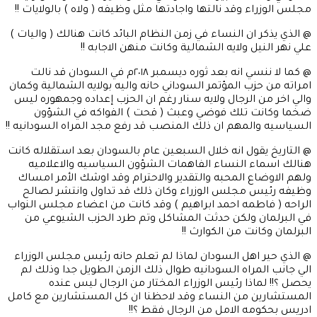
مجلس الوزراء وقد نالتها واجادتها مثل وظيفه ( ولاه ) بالولايات !!
@ الذي يذكر ان النساء في زمن النظام البائد كانت هنالك ( واليات )
علي نهر النيل ولايه الشمالية وكانت منهن الاجابه !!
@ كما لا ننسي انه بعد ثوره ديسمبر ٢٠١٨م في السودان قد نالت
امراته من حزب المؤتمر السوداني حانه واليه بولايه الشمالية وكمان
والي اخر من الرجال ولايه سنار رغم ان الحزب إعداده وجمهوره ليس
ضخما وكانت تلك فوضي وعبث ( قحت ) الفواكه في الشؤون
السياسيه والمهم ان ذلك المنصب قد رفع مجد المراه السودانيه !!
@ التاريخ يقول انه خلال السبعين عام بالسودان بعد استقلاله كانت
هنالك اسماء النساء الفاهمات الشؤون السياسيه والاعلاميه
ولهم الاوضاع المحبه والتقدير والاحترام وقد اوشك الأمر امساك
وظيفه رئيس مجلس الوزراء وكان ذلك قد تداول وانتشر لصالح
الراحه ( فاطمه احمد ابراهيم ) وقد كانت من اعضاء مجلس النواب
في البرلمان ولكن حدثت المشاكل وتم طرد الحزب الشيوعي من
البرلمان وكانت من الكوارث !!
@ الذي حير اهل السودان لماذا لم تعلم حانه رئيس مجلس الوزراء
الي جانب المراه السودانيه طوال ذلك الزمن الطويل جدا وذلك لم
يحصل ؟!! لماذا رئيس الوزراء المختار من الرجال ليس عنده
المستشارين من النساء وقد لاحظنا ان كل المستشارين مع كامل
ادريس بحكومه الامل من الرجال فقط ؟!!