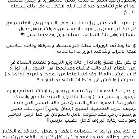
والسودان فيه الكثيرات منحه رئيس الجمهوريه او رئيس مجلس
الوزراء ولم نشاهد واحده كانت نازله الانتخابات وكل ذلك يسجله
التاريخ !!
@ الغريب المدهش أن إعداد النساء في السودان هي الاغلبيه ومع
كل ذلك لم مقابل من قريب او بعيد من حاولت منهن دخول
المعارك وهل تلك المناصب ثقيله الوزن وصعبه الحمل ؟!!
@ اما وظائف الوزيرات فتلك كثر مسكها ودخولها وكانت تتنافس
فيها الاحزاب وشاهدنا الوزيرات الناجحات !!
@ لكن بكل صدق وامانه ان خانه وزير التربيه والتعليم النساء في
زمن النظام البائد كانت فاشله وقد لاحظ اهل السودان ان الوزاره
كانت تمشي بالعكاز وقد كتبنا عنها من المهجر والغربه انها وزاره (
البخرات ) والغش في امتحانات الشهاده الثانويه !!
@ اذكر ذلك العمود الذي كتبته وكان بعنوان ( ازمات التعليم بوزاره
الرسوب والتسريب !! ) وقلنا انها وزاره الشرطه ام دق واوشك
ظهور ذلك العمود ادخالي السجن مثل حاله السجن الذي حدث
لرفيقه الدرب الصحفيه المميزه (رشان اوشي ) التي دخلت سجن
بورتسودان في عهد حكومه الامل بالسودان في هذا الزمن الحاضر
وهو تحت رعايه البروف كامل الطيب ادريس !!
@ الذي يذكر ان المراه السودانيه بالفعل والعمل الجيد قد تم الاختيار
لها وفي وظائف كبيره نافعه والتي لا تقل كثيرا من القوه عن رئيسه