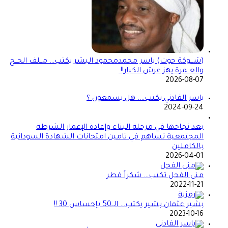
(شـــوكة حوت) ياسر محمدمحمود البشر يكتب… مــلف الحــج
والعــمرة يهز عرش الكبار!!
2026-08-07
ياسر الفادني يكتب…. هل يسمعون ؟
2024-09-24
بعد نجاحها في مرحلة البناء وإعادة الإعمار الشرطة
المجتمعية تساهم في تامين امتحانات الشهادة السودانية
بالكاملين
2026-04-01
منى الفحل تكتب… شكراً قطر
2022-11-21
بشير عثمان بشير يكتب… الــ50 بإحساس 30 !!
2023-10-16