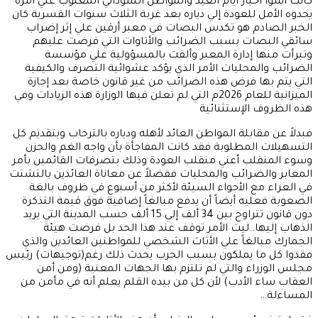
كانت أسوأ أخبار أيام العيد والمواطن السوداني المغلوب علي امره
يحدوه الأمل للعودة إلي دياره بعد غربة الثلاث سنوات القسرية كان
الخبر الصادم هو تكدس البصات في معبر أرقين علي إثر إضراب
سائقي البصات بسبب الضرائب والأتاوات التي فرضت عليهم
وتبرأت منها إدارة المعبر وألقت بالمسؤولية علي مؤسسة
الضرائب والمحليات الأمر الذي يؤكد عشوائية التصرف والكيفية
التي يتم بها فرض هذه الضرائب من غير قانون خاصة بعد إجازة
الميزانية للعام 2026م التي لم تعلن فيها الوزارة هذه الزيادات وفي
هذه الظروف الإستثنائية
فبدلاً عن مقابلة المواطن العائد لأهله ودياره بالترحاب وبتقديم كل
التسهيلات المطلوبة فقد كانت المفاجأة بأن واجه الغم والحزن
وسوء المنقلب أعني منقلب العودة وذلك بتصرفات القائمين بأمر
المعابر والضرائب والمحليات ففضلاً عن معاناة العائدين بالتشتت
في العراء مع الأجواء السيئة لأكثر من أسبوع في ظروف بالغة
الصعوبة فعليه أيضاً أن يدفع مبالغاً إضافية فوق قيمة التذكرة
دون قانون تتراوح بين 34 ألف إلي 15 ألف حسب المدينة التي يريد
الذهاب إليها..ليت الأمر توقف عند هذا الحد بل فرضت هيئة
الجمارك مبالغاً علي الأثاث الشخصي للمواطنين العائدين والذي
فقدوا كل ما يملكون بسبب الحرب يحدث ذلك رغم(توجيهات) رئيس
مجلس الوزراء والتي لم تلتزم بها الجهات المعنية (ومن أمن
العقاب ساء الأدب) لأن كل من بيده القلم يعلم أنه في مأمن من
المساءلة…