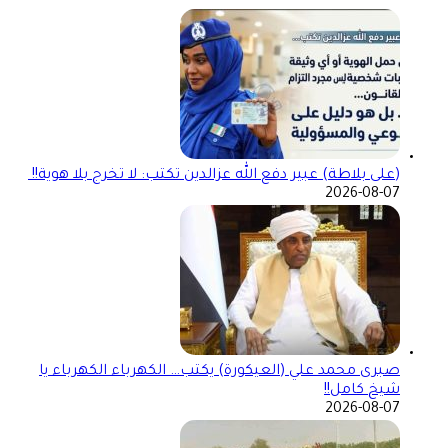
(على بلاطة) عبير دفع الله عزالدين تكتب: لا تخرج بلا هوية!!
2026-08-07
صبرى محمد علي (العيكورة) يكتب… الكهرباء الكهرباء يا
شيخ كامل!!
2026-08-07