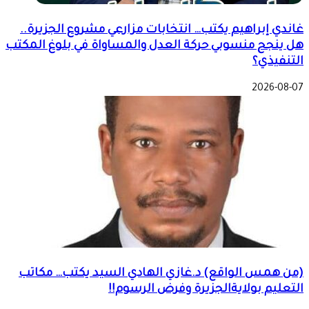
غاندي إبراهيم يكتب… انتخابات مزارعي مشروع الجزيرة..
هل ينجح منسوبي حركة العدل والمساواة في بلوغ المكتب
التنفيذي؟
2026-08-07
(من همس الواقع) د.غازي الهادي السيد يكتب… مكاتب
التعليم بولايةالجزيرة وفرض الرسوم!!