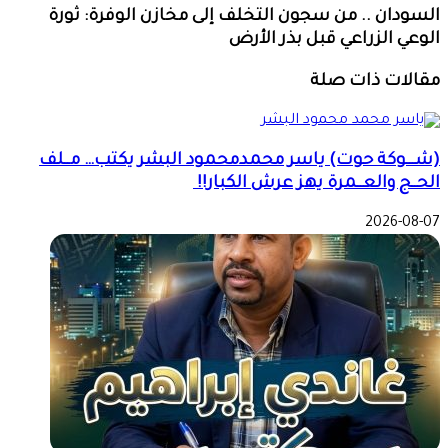
السودان .. من سجون التخلف إلى مخازن الوفرة: ثورة
الوعي الزراعي قبل بذر الأرض
مقالات ذات صلة
(شـــوكة حوت) ياسر محمدمحمود البشر يكتب… مــلف
الحــج والعــمرة يهز عرش الكبار!!
2026-08-07