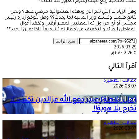
تملك صلاحية رفع قيمة رسوم العبور كما تشاء؟
وهل الزيادات التي تتم الآن وبهذه العشوائية مرضي عنها؟ ونحن
نتابع صمت وتبسم وزير المالية لما يحدث؟؟ وهل نتوقع زيارة رئيس
مجلس أو أي من وزرائه المعنيين لمعبر أرقين وتفقد أحوال
المواطن العائد والتخفيف عن معاناته تشجيعاً للقادمين الجدد؟؟
نسخ الرابط
2026-03-29
0
26
2 دقائق
‫X
طباعة
تيلقرام
ماسنجر
ماسنجر
واتساب
مشاركة
فيسبوك
عبر
أقرأ التالي
البريد
مقالات الظهيرة
2026-08-07
(على بلاطة) عبير دفع الله عزالدين تكتب: لا
تخرج بلا هوية!!
مقالات الظهيرة
2026-08-07