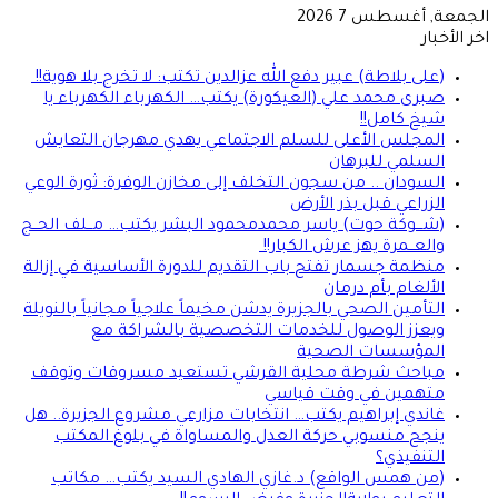
الجمعة, أغسطس 7 2026
اخر الأخبار
(على بلاطة) عبير دفع الله عزالدين تكتب: لا تخرج بلا هوية!!
صبرى محمد علي (العيكورة) يكتب… الكهرباء الكهرباء يا
شيخ كامل!!
المجلس الأعلى للسلم الاجتماعي يهدي مهرجان التعايش
السلمي للبرهان
السودان .. من سجون التخلف إلى مخازن الوفرة: ثورة الوعي
الزراعي قبل بذر الأرض
(شـــوكة حوت) ياسر محمدمحمود البشر يكتب… مــلف الحــج
والعــمرة يهز عرش الكبار!!
منظمة جسمار تفتح باب التقديم للدورة الأساسية في إزالة
الألغام بأم درمان
التأمين الصحي بالجزيرة يدشن مخيماً علاجياً مجانياً بالنويلة
ويعزز الوصول للخدمات التخصصية بالشراكة مع
المؤسسات الصحية
مباحث شرطة محلية القرشي تستعيد مسروقات وتوقف
متهمين في وقت قياسي
غاندي إبراهيم يكتب… انتخابات مزارعي مشروع الجزيرة.. هل
ينجح منسوبي حركة العدل والمساواة في بلوغ المكتب
التنفيذي؟
(من همس الواقع) د.غازي الهادي السيد يكتب… مكاتب