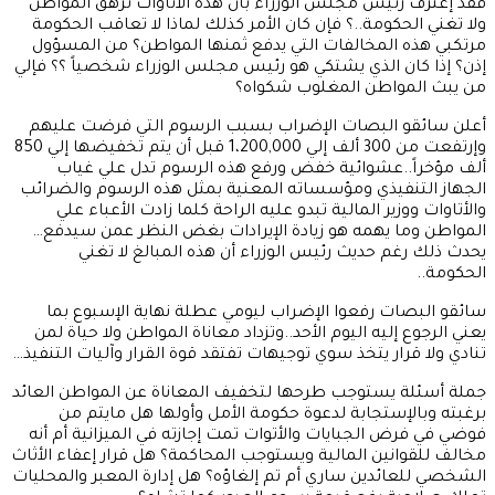
فقد إعترف رئيس مجلس الوزراء بأن هذه الأتاوات ترهق المواطن
ولا تغني الحكومة..؟ فإن كان الأمر كذلك لماذا لا تعاقب الحكومة
مرتكبي هذه المخالفات التي يدفع ثمنها المواطن؟ من المسؤول
إذن؟ إذا كان الذي يشتكي هو رئيس مجلس الوزراء شخصياً ؟؟ فإلي
من يبث المواطن المغلوب شكواه؟
أعلن سائقو البصات الإضراب بسبب الرسوم التي فرضت عليهم
وإرتفعت من 300 ألف إلي 1،200,000 قبل أن يتم تخفيضها إلي 850
ألف مؤخراً..عشوائية خفض ورفع هذه الرسوم تدل علي غياب
الجهاز التنفيذي ومؤسساته المعنية بمثل هذه الرسوم والضرائب
والأتاوات ووزير المالية تبدو عليه الراحة كلما زادت الأعباء علي
المواطن وما يهمه هو زيادة الإيرادات بغض النظر عمن سيدفع…
يحدث ذلك رغم حديث رئيس الوزراء أن هذه المبالغ لا تغني
الحكومة..
سائقو البصات رفعوا الإضراب ليومي عطلة نهاية الإسبوع بما
يعني الرجوع إليه اليوم الأحد..وتزداد معاناة المواطن ولا حياة لمن
تنادي ولا قرار يتخذ سوي توجيهات تفتقد قوة القرار وآليات التنفيذ…
جملة أسئلة يستوجب طرحها لتخفيف المعاناة عن المواطن العائد
برغبته وبالإستجابة لدعوة حكومة الأمل وأولها هل مايتم من
فوضي في فرض الجبايات والأتوات تمت إجازته في الميزانية أم أنه
مخالف للقوانين المالية ويستوجب المحاكمة؟ هل قرار إعفاء الأثاث
الشخصي للعائدين ساري أم تم إلغاؤه؟ هل إدارة المعبر والمحليات