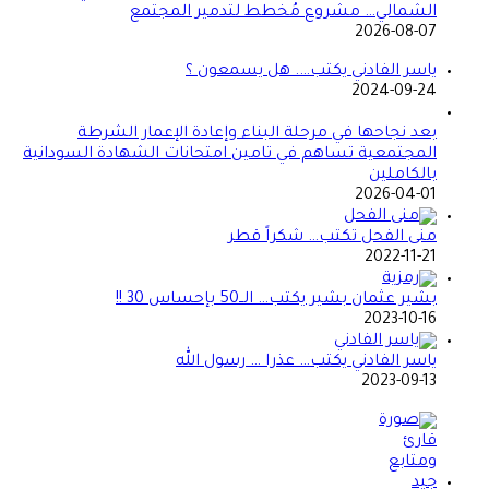
الشمالي… مشروع مُخطط لتدمير المجتمع
2026-08-07
ياسر الفادني يكتب…. هل يسمعون ؟
2024-09-24
بعد نجاحها في مرحلة البناء وإعادة الإعمار الشرطة
المجتمعية تساهم في تامين امتحانات الشهادة السودانية
بالكاملين
2026-04-01
منى الفحل تكتب… شكراً قطر
2022-11-21
بشير عثمان بشير يكتب… الــ50 بإحساس 30 !!
2023-10-16
ياسر الفادني يكتب… عذرا … رسول الله
2023-09-13