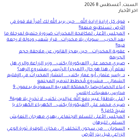
السبت, أغسطس 8 2026
اخر الأخبار
فوق كل إرادة إرادة الله…. حين يريد الله لك أمراً فلا قوة في
الأرض تستطيع منعه!!
المجلس الأعلى لمكافحة المخدرات ضرورة حتمية لمرحلة ما
بعد الحرب…. سودان بلا مخدرات.. قرار شعب ودولة لا رجعة
فيه!!
عقوبة المخدرات… حين يعجز القانون عن ملاحقة حجم
الجريمة
صبرى محمد علي (العيكورة) يكتب… وزير الزراعة والري هل
تعلم أن هذا هو حال (الميجر) الرئيسي بمشروع الرهد؟
د. ياسر عثمان أبو عمار يكتب…. انتشار المخدرات في الإقليم
الشمالي… مشروع مُخطط لتدمير المجتمع
ابناء الحصاحيصا بالمملكة العربية السعودية يدعمون 9
مدارس بمعينات اجلاس
(على بلاطة) عبير دفع الله عزالدين تكتب: لا تخرج بلا هوية!!
صبرى محمد علي (العيكورة) يكتب… الكهرباء الكهرباء يا
شيخ كامل!!
المجلس الأعلى للسلم الاجتماعي يهدي مهرجان التعايش
السلمي للبرهان
السودان .. من سجون التخلف إلى مخازن الوفرة: ثورة الوعي
الزراعي قبل بذر الأرض