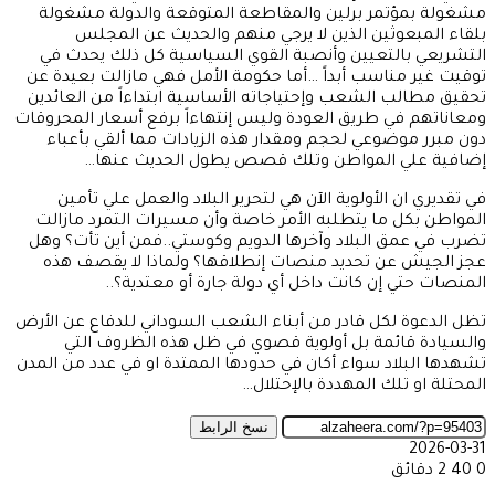
مشغولة بمؤتمر برلين والمقاطعة المتوقعة والدولة مشغولة
بلقاء المبعوثين الذين لا يرجي منهم والحديث عن المجلس
التشريعي بالتعيين وأنصبة القوي السياسية كل ذلك يحدث في
توقيت غير مناسب أبداً …أما حكومة الأمل فهي مازالت بعيدة عن
تحقيق مطالب الشعب وإحتياجاته الأساسية ابتداءاً من العائدين
ومعاناتهم في طريق العودة وليس إنتهاءاً برفع أسعار المحروقات
دون مبرر موضوعي لحجم ومقدار هذه الزيادات مما ألقي بأعباء
إضافية علي المواطن وتلك قصص يطول الحديث عنها…
في تقديري ان الأولوية الآن هي لتحرير البلاد والعمل علي تأمين
المواطن بكل ما يتطلبه الأمر خاصة وأن مسيرات التمرد مازالت
تضرب في عمق البلاد وآخرها الدويم وكوستي..فمن أين تأت؟ وهل
عجز الجيش عن تحديد منصات إنطلاقها؟ ولماذا لا يقصف هذه
المنصات حتي إن كانت داخل أي دولة جارة أو معتدية؟..
تظل الدعوة لكل قادر من أبناء الشعب السوداني للدفاع عن الأرض
والسيادة قائمة بل أولوية قصوي في ظل هذه الظروف التي
تشهدها البلاد سواء أكان في حدودها الممتدة او في عدد من المدن
المحتلة او تلك المهددة بالإحتلال…
نسخ الرابط
2026-03-31
0
40
2 دقائق
‫X
طباعة
تيلقرام
ماسنجر
ماسنجر
واتساب
مشاركة
فيسبوك