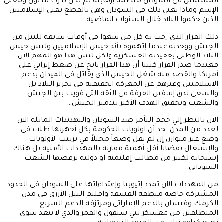
المسلمين في السودان منظمة إرهابية لم تكن تدرك مدلول ومعني
الإسم وماذا يعني ذلك في السودان وهي بالقطع تعني الإسلاميين
الذين حكموا البلاد خلال السنوات الماضية..
ذلك القرار الذي رحب به كل من سعوا في أوقات سابقة للنيل من
الجيش ووحدته عندما إتهموه بأنه جيش الإسلاميين وليس جيش
البلاد الوطني بعقيدته العسكرية ولكن ليس هذا هو المهم الآن
فعندما صدر القرار كتبنا أن هذا القرار ناتج عن ضغط إيراني علي
أمريكا والقصد منه شغل الجيش الذي يقاتل في الميدان بدعم
الاسلاميين وغيرهم عن المعركة الحقيقية في تحرير البلاد بل
والسعي لدق إسفين الفرقة في الثقة التي قويت بين الجيش
والشعب وتحقيق الهدف الأكبر بتدمير الجيش…
الآن بالنظر إلي حجم التآمر ضد السودان والتهديدات الماثلة الآن
لعدد من المدن نجد أن اولويات الحكومة بكل أجهزتها ظلت في
وضع غير متوازن إن لم نقل وضعاً مختلاً في ترتيب الأولويات
والإنشغال بقضايا أقل أهمية مقارنة بالمهددات الأمنية بل هناك
إستجابة لكثير من مطالب إقليمية او دولية يرفضها الشعب
السوداني..
من المهددات الآن تمدد إثيوبيا وإعتداءاتها علي السودان في الحدود
المشتركة خاصة منطقة الفشقة واقليم النيل الأزرق في مدن
الكرمك وقيسان بالدعم الإماراتي ومرتزقة الدعم السريع
المنطلقين من معسكر بني شنقول والقمز والذي لا يبعد سوي