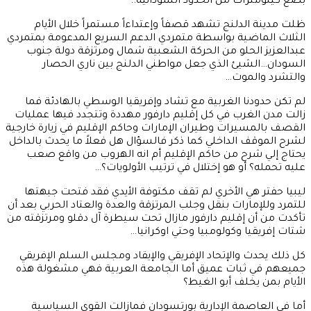
بضع كيلومترات من الحدود السودانية..
ظلت مدينة الدلنج تشهد قصفاً وإعتداءاً مستمراً خلال الأيام
الثلاث الماضية بواسطة متمردي الدعم السريع المدعومة بمتمردي
عبدالعزيز الحلو من الحركة الشعبية شمال ومرتزقة دولة جنوب
السودان…الشيئ الذي جعل مواطني الدلنج بين ناري الحصار
والتشرد والموت…
لم تكن حدودنا الغربية مع تشاد وإفريقيا الوسطي بالهادئة فما
زالت مدن الغرب في كل إقليم دارفور مهددة وتتجدد فيها عمليات
القصف بالمسيرات وطيران الإمارات وحاكم الإقليم في زيارة خارجية
لشرح الموقف الداخلي كما ذكر فالسؤال هل فعلاً ما يحدث بالداخل
يحتاج إلي شرح من حاكم الإقليم أم انه الهروب من واقع صعب
عليه تحمله؟ أو هو إختلال في ترتيب الأولويات؟…
ليبيا حفتر هي الأخري لم تقف مكتوفة الأيدي فقد فتحت جبهتها
للتمرد وللإمارات بنقل وجلب المرتزقة والعدة والعتاد الحربي بعد أن
تأكدت من أن إقليم دارفور مازال تحت سيطرة آل دقلو ومرتزقته من
شتات إفريقيا وكولومبيا وحتي اوكرانيا…
كل ذلك يحدث والإتحاد الإفريقي والإيقاد ومجلس السلم الإفريقي
جميعهم في ثبات عميق أما الجامعة العربية فهي مشغولة هذه
الأيام بمن يخلف أبو الغيط؟
أما في العاصمة الإدارية بورتسودان فمازالت القوي السياسية