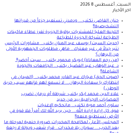
السبت, أغسطس 8 2026
اخر الأخبار
حنان القاضى تكتب…. ودمدني تستعيد جزءاً من قدراتها
التشخيصية!!
اللجنة العليا للمشتريات بولاية الجزيرة تفرز عطاء ماكينات
الطباعة لشركة الجزيرة للطباعة
(حديث السبت) يوسف عبد المنان يكتب… مشاورات الرئيس
تثير جدلاً في غير معترك… ماهي مطلوبات الجمهورية الأولى
من البرهان؟
(من رحم المعاناة) ابوبكر محمود يكتب…. سبت أخضر!!
د. عبد الوهاب عبد الفضيل يكتب… الجامعات والجودة
الشاملة!!
(صوت الحق) مبارك عبد القادر محمد يكتب… (الميدان في
انتظارك يا سعادة البرهان…. لا تسمع لهم فإنهم سبب حريق
الوطن )
علاء الدين محمد ابكر يكتب: شرطة أم درمان تضرب
العصابات الإجرامية بيد من حديد
سلوى أحمد موية تكتب… ماتحكيه الاغنيات
فوق كل إرادة إرادة الله…. حين يريد الله لك أمراً فلا قوة في
الأرض تستطيع منعه!!
المجلس الأعلى لمكافحة المخدرات ضرورة حتمية لمرحلة ما
بعد الحرب…. سودان بلا مخدرات.. قرار شعب ودولة لا رجعة