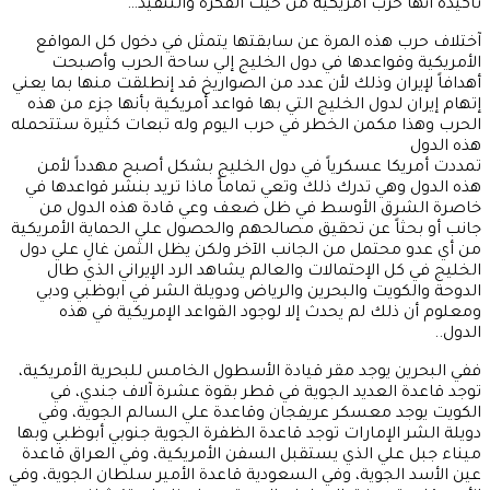
تأكيده أنها حرب أمريكية من حيث الفكرة والتنفيذ…
آختلاف حرب هذه المرة عن سابقتها يتمثل في دخول كل المواقع
الأمريكية وقواعدها في دول الخليج إلي ساحة الحرب وأصبحت
أهدافاً لإيران وذلك لأن عدد من الصواريخ قد إنطلقت منها بما يعني
إتهام إيران لدول الخليج التي بها قواعد أمريكية بأنها جزء من هذه
الحرب وهذا مكمن الخطر في حرب اليوم وله تبعات كثيرة ستتحمله
هذه الدول
تمددت أمريكا عسكرياً في دول الخليج بشكل أصبح مهدداً لأمن
هذه الدول وهي تدرك ذلك وتعي تماماً ماذا تريد بنشر قواعدها في
خاصرة الشرق الأوسط في ظل ضعف وعي قادة هذه الدول من
جانب أو بحثاً عن تحقيق مصالحهم والحصول علي الحماية الأمريكية
من أي عدو محتمل من الجانب الآخر ولكن يظل الثمن غالِ علي دول
الخليج في كل الإحتمالات والعالم يشاهد الرد الإيراني الذي طال
الدوحة والكويت والبحرين والرياض ودويلة الشر في ابوظبي ودبي
ومعلوم أن ذلك لم يحدث إلا لوجود القواعد الإمريكية في هذه
الدول..
ففي البحرين يوجد مقر قيادة الأسطول الخامس للبحرية الأمريكية،
توجد قاعدة العديد الجوية في قطر بقوة عشرة آلاف جندي، في
الكويت يوجد معسكر عريفجان وقاعدة علي السالم الجوية، وفي
دويلة الشر الإمارات توجد قاعدة الظفرة الجوية جنوبي أبوظبي وبها
ميناء جبل علي الذي يستقبل السفن الأمريكية، وفي العراق قاعدة
عين الأسد الجوية، وفي السعودية قاعدة الأمير سلطان الجوية، وفي