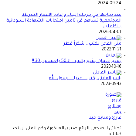
2024-09-24
بعد نجاحها في مرحلة البناء وإعادة الإعمار الشرطة
المجتمعية تساهم في تامين امتحانات الشهادة السودانية
بالكاملين
2026-04-01
منى الفحل تكتب… شكراً قطر
2022-11-21
بشير عثمان بشير يكتب… الــ50 بإحساس 30 !!
2023-10-16
ياسر الفادني يكتب… عذرا … رسول الله
2023-09-13
قارئ ومتابع جيد
تحياتي للصحفي الرائع صبري العيكورة وكم اتمنى ان تجد
كتاباته...