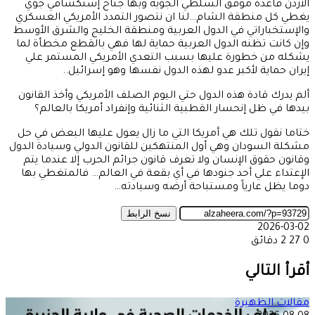
الأردن قاعدة موفق السلطي الجوية وبها جناح إستكشافي جوي
يغطي كل منطقة الشام…لنا ان نتصور التمدد الأمريكي العسكري
والإستخباراتي في الدول العربية ومنطقة الخليج والشرق الأوسط
وإن كانت تظنه الدول العربية حماية لها فهي بالقطع مخطأة لما
يشكله من خطورة عليها بسبب التعدي الأمريكي المستمر علي
إيران حماية لأكبر عدو لهذه الدول نفسها وهو إسرائيل..
ألم يدرك قادة هذه الدول حتي اليوم الصلف الأمريكي وأخذ القانون
بيدها في ظل إنحسار القطبية الثنائية وإنفراد أمريكا بالعالم؟
ختاما نقول تلك هي أمريكا التي ما زال يعول عليها البعض في حل
مشكلة السودان وهي أول المنتهكين للقانون الدولي وسيادة الدول
وقانون حقوق الإنسان ولا تعرف قانون جرائم الحرب إلا عندما يتم
الإعتداء علي أحد جنودها في أي بقعة في العالم… فالمتغطي بها
دوما يظل عارياً ومستباحة أرضه وسيادته…
نسخ الرابط
2026-03-02
0
27
2 دقائق
‫X
طباعة
تيلقرام
ماسنجر
ماسنجر
واتساب
مشاركة
فيسبوك
عبر
أقرأ التالي
البريد
مقالات الظهيرة