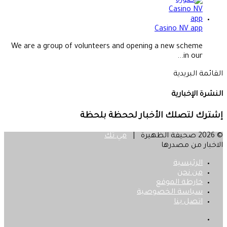
Casino NV app
We are a group of volunteers and opening a new scheme
in our...
القائمة البريدية
النشرة الإخبارية
إشترك لتصلك الأخبار لححظة بلحظة
© 2026 صحيفة الظهيرة |
مي تك
الاخبار من مصدرها
الرئيسية
من نحن
خارطة الموقع
سياسة الخصوصية
اتصل بنا
فيسبوك