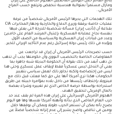
يتابع العالم خلال اليومين الماضيين الهجوم الكاسح علي إيران
ومازال مستمراً بمتوالية هندسية تنخفض وترتفع حسب المزاج
الأمريكي…
تلك الهجمات التي يديرها الرئيس الأمريكي شخصياً من غرفة
عمليات خاصة برفقة وزيري الدفاع والخارجية وجهاز المخابرات CIA
بقناعة أن (تأديب إيران) مسألة شخصية للدرجة التي يعلن فيها
بنفسه نجاح عملياته العسكرية بإغتيال المرشد العام علي خامنيئ
وعدد من قيادات إيران العسكرية والسياسية من الصف الأول
ويؤيده في ذلك رئيس دولة إسرائيل رغم عدم التأكيد الإيراني للخبر..
حسب تصريحات الرئيس الأمريكي أن إيران قد تراجعت عن
المفاوضات الخاصة بالتخصيب النووي وأن حكومتها يجب أن تذهب
بل ذهب أبعد من ذلك بقوله أن الحكومة البديلة شبه جاهزة بما
يعني أن التدخل ليس عسكرياً فقط لإيقاف عمل عسكري وحتي هذا
ليس من إختصاصه ولكنه تجاوز ذلك لعمل سياسي بتغيير
الحكومات هكذا تري أمريكا أنها علي حق كما فعلت قبل ذلك مع
فينزويلا بإختطاف رئيسها من داخل بلاده بمؤامرة خبيثه عن طريق
استدراجه بواسطة حرصه الخاص الذي تم تغييره وشراء بعضه
بالمال الإمريكي لتحقيق الهدف..
الهجوم الأمريكي الإسرائيلي علي إيران هذه المرة لم يقف عند حد
حرب العام الماضي الذي بدأته وأنهته أمريكا نفسها وها هو اليوم
يصرح بأنه يمكن أن تستمر الحرب طويلا ويمكن أن يوقفها خلال
يومين في تناقض واضح يشير إلي عدم إتزانه شخصياً فضلاً عن