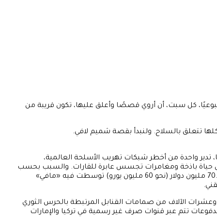
بوعيًا، كل سبت، أن أروي قصصًا وأعلق عليها، تكون قريبة من
لها تتعلق بالسلاح. ولنبدأ بقصة شميم لافي.
في القصة التي روتها مجلة «أفق» الغرّاء التي يرأس تحريرها صديقي الأستاذ عثمان فضل الله، إيرانية تبلغ من العمر 44 عامًا، تدير واحدة من أخطر شبكات تهريب الأسلحة العالمية،
ر إلى تركيا، لتنكشف تفاصيل حياة باذخة ومغامرات تجسس عابرة للقارات. والسبب بحسب
الرواية يتعلق بدورها المباشر في تغذية الحرب الأهلية الدموية في السودان؛ إذ كشف المدعون الفيدراليون في أمريكا عن عقد ضخم بقيمة 70.5 مليون دولار (نحو 60 مليون يورو) توسطت فيه «مافي»
لت 55 ألف صاعق تفجير إلى وزارة الدفاع السودانية، وعشرات الآلاف من صمامات القنابل المرتبطة بالحرس الثوري
دفوعات تتم عبر قنوات صرف غير رسمية في تركيا والإمارات