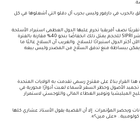
علق بالحرب في دارفور وليس بحرب آل دقلو التي أشعلوها في كل
قريبًا نصف أفريقيا تحرم عليها الدول العظمى استيراد الأسلحة
وخاصة أمريكا، ورغم ذلك فإن أفريقيا وفق بيانات معهد ستوكهولم لأبحاث السلام الدولي (SIPRI) استوردت سلاحًا بـ3.1 مليار دولار (وفق مؤشر SIPRI للحجم يمثل ذلك انخفاضًا بنحو 40% مقارنة بالفترة
 أكثر الدول استيرادًا للسلاح. والغريب أن السلاح غالبًا ما
كان يمكن ببساطة منع تدفق السلاح من المصدر وليس بيعه
فراد جدد في قائمة العقوبات الأممية. جاء هذا القرار بناءً على مقترح رسمي تقدمت به الولايات المتحدة
تجميد الأصول وحظر السفر لأسماء لعبت أدوارًا محورية في
ح الميليشيا وتوفير الغطاء المالي واللوجستي لاستمرار
نات ويحضر المؤتمرات. إلا أن القضية يقول الأستاذ عشاري كلها
كولومبية.. «على مين؟».