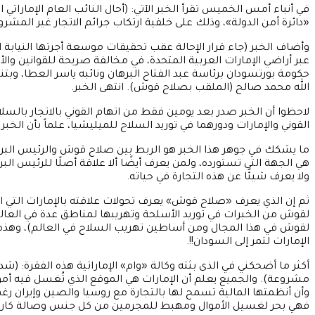
«دائرة أمن الدولة»، وذلك على خلفية ارتكاب جرائم الاتجار غير المشر
وأضاف الخبر (جاء قرار الإحالة عقب تحقيقات موسعة أجرتها النيابة 
عبر أراضي الإمارات العربية المتحدة، في مخالفة صريحة للقوانين 
حكومة بورتسودان برئاسة عبد الفتاح البرهان ونائبه ياسر العطا، و
الله محمد صالح (الملقب بصلاح قوش). انتهى الخبر.
لاحظوا أن الخبر صدر بعد يومين فقط من اتهام القوني بالاتجار بالسلا
القوني والإمارات ودورهما في توريد السلاح للميليشيا، علماً بأن ا
ما يشكك في جوهر هذا الخبر هو الربط بين صلاح قوش والرئيس البر
ولا يعرف شيئًا عن هذه التجارة في حياته.
ثم إن الذي يعرف «صلاح قوش» يعرف تحولات علاقته بالإمارات التي ان
لقوش من الخبرات في توريد الأسلحة وتهريبها لمناطق عدة في العالم،
لقوش في هذا المجال ومن أساطين تهريب السلاح في العالم)، وهذه ال
الإمارات لتمر إلى السودان!!.
أكثر ما أضحكني في الذى بثته وكالة «وام» الإماراتية هذه الفقرة: (
مشروعة). والجميع يعلم أن الإمارات هي الموقع الذي تُغسل فيه أموا
وأن أنظمتها المالية تسمح لها بالتجارة مع روسيا والصين وإيران رغم
فهي بحر لغسيل الأموال ومهبط للمجرمين من كل جنس وصالة كارتيل