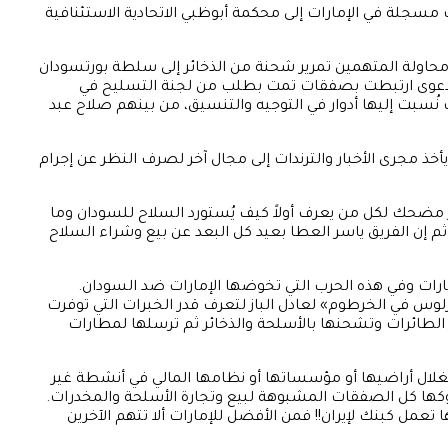
ام الإماراتي المستشار الدكتور حمد سيف الشامسي، 19 متهمًا بينهم ست شركات مسجلة في الإمارات إلى محكمة أبوظبي الاتحادية الاستئنافية
 محاولة المتهمين تمرير شحنة من الذخائر إلى سلطة بورتسودان
ل الدعوى ارتبطت بصفقات تمت بطلب من لجنة التسليح في
ُسبت إليها أدوار في التوجيه والتنسيق، من بينهم صلاح عبد
أخذ مجرى الأخبار والترندات إلى مجال آخر لصرف النظر عن إجرام
مضحك لكل من يعرف أولاً كيف يُستورد السلاح للسودان وما
لجهة التي تستورده، ولمن يعرف أيضًا ألا علاقة أصلًا للرئيس البرهان بقوش منذ الطلاق البائن بعد التغيير الهمجي الذي جرى في 2019، ثم إن الفريق ياسر العطا بعيد كل البعد عن بيع وشراء السلاح
مارات وفي هذه الحرب التي تخوضها الإمارات ضد السودان.
رلوس في الخرطوم» لعادل الباز لتعرف قدر الخبرات التي توفرت
الطائرات وتشحنها بالأسلحة والذخائر ثم ترسلها لمطارات
استغلال أراضيها أو مؤسساتها أو نظامها المالي في أنشطة غير
نوكها كل الصفقات المشبوهة لبيع وتجارة الأسلحة والمخدرات.
تعمل كبنك لإيران!! فمن الأفضل للإمارات ألا تتهم الآخرين