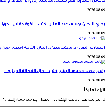
د. عادل أحمد إبراهيم يكتب…. مناشدة إلى وزير الثقافة والاع
2026-08-09
(خارج النص) يوسف عبد المنان يكتب… القوة مقابل الحق!!
2026-08-09
(مسارب الضي) د. محمد تبيدي… الحارة الثانية امبدة.. حين ي
2026-08-09
ياسر محمد محمود البشر يكتب…. حـال القحـاتة الحيـارى!!
2026-08-09
اترك تعليقاً
لن يتم نشر عنوان بريدك الإلكتروني.
الحقول الإلزامية مشار إليها بـ
*