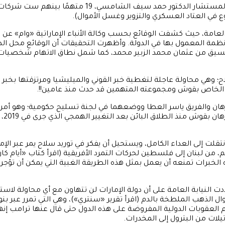
في أنباء أمس الخميس تقرأ الخبر الآتي: (أحال النائب الع
وع في العتاد العسكري والتزوير وغسل الأموال).
العامة، حيث كشفت الوقائع بحسب وكالة الأنباء الإماراتية «وام» عن
والأنظمة المعمول بها في الدولة. وأظهرت التحقيقات أن الوقائع مح
بتنسيق من عثمان محمد الزبير محمد، كما شمل نطاق الاتهام شخصيات ن
ح؛ وهي محاولة عاجلة لتغطية خبر القوني والميليشيا ومرتزقتها بخبر ي
لخبر الخاص بقوش ومجموعته المتهمين قد حدث منذ عامين!!.
هان والفريق ياسر العطا ووضعهما في لجنة تسليح حكومية؛ وهو أمر 
هي ا
تقلت إلى العداء الكامل، ويستحيل أن يفكر في توريد سلاح يمر عبر الإ
 من لبنان إلى فلسطين لحركات التمرد الأفريقية (اقرأ كتاب «أيام كا
خبرات تمنعه أن يعمل بمثل هذه الطريقة الغبية التي يمكن أن تؤجر 
شددت النيابة العامة على أن دولة الإمارات لن تتهاون مع أي محاولة ل
ل الذهب الملطخة بالدم (اقرأ تقرير «سنتري»)، وهي التي تمرر عبر ب
 العقوبات الدولية المفروضة على هذه الدول حتى قال عنها ترامب إنها 
ات من البترول إلى المخدرات.