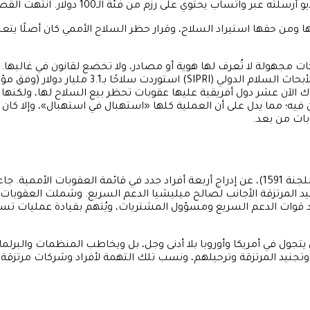
اتساب يحتوي على رزم من فئة الـ100 دولار. انتهت القصة.
ها ومن حقها استيراد السلاح، وقرار حظر السلاح الأممي كان أصلًا يت
 مجهولة لا تُعرف لها هوية أو مصادر، ولا تخضع لقانون في غالبها. ت
 الآن عشر دول أفريقية عليها عقوبات تحظر بيع السلاح لها، ولكنها الآن
ن فيه؛ مما يدل على أن العملية كلها «استهبال في استهبال»، وإلا 
بات من بعد.
جاء في الأنباء: (أعلنت لجنة الجزاءات التابعة لمجلس الأمن الدولي (اللجنة 1591)، عن إدراج أربعة أ
يد المرتزقة الأجانب لصالح ميليشيا الدعم السريع. وشملت العقوبات 
د قوات الدعم السريع ومسؤول المشتريات، ويُتهم بقيادة عمليات تسلي
تجول في أمريكا وأوروبا بلا أدنى وجل، بل ويخاطب المنظمات والبرلما
د وتجنيد المرتزقة وترحيلهم، ونسب تلك التهمة لأفراد وشركات مرتزقة 