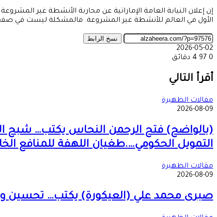
الأول في العالم للأنشطة غير المشروعة. فالمشكلة ليست في صفقات فرد
نسخ الرابط
2026-05-02
0
97
4 دقائق
‫X
طباعة
تيلقرام
ماسنجر
ماسنجر
واتساب
مشاركة
فيسبوك
عبر
أقرأ التالي
البريد
مقالات الظهيرة
2026-08-09
(بالواضح) فتح الرحمن النحاس يكتب… شبح الدو
التمويل الحكومي….طغيان اللهفة للمنافع الخ
مقالات الظهيرة
2026-08-09
صبرى محمد علي (العيكورة) يكتب… تحسين وضع 