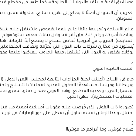
وصناديق نقدية مليئة بـ«الدولارات الطازجة»، كما ظهر في مقطع فيديو أرسلته عبر و
الغريب أن السودان أصلًا لا يحتاج إلى تهريب سلاح، فالدولة معترف ب
السودان.
عالم الأسلحة وتهريبها دائمًا عالم يلفه الغموض وتشتغل عليه شبكات
السابقة). الحروب في أفريقيا تُخاض بسلاح لا يخضع أبدًا للرقابة. هناك
يُستورد من مخازن شركات ذات الدول التي تحرّمه وتعاقب المتعاملي
لوكلاء يغذون به الدول التي تشتعل فيها الحروب ليفرضوا عليها عقو
2
القصة الثانية: القوني
وبريطانيا وفرنسا، مستهدفًا العقول المدبرة لعمليات التسليح وتجن
استمرار الحرب وتغذية الفظائع، وهم: القوني حمدان دقلو، شقيق قائ
العمليات العسكرية). انتهى الخبر.
تصوروا ذات القوني الذي فُرضت عليه عقوبات أمريكية أممية من قبل ي
احتيال، وهذا الإعلان نفسه يحاول أن يغطي على دور الإمارات في توري
3
صلاح قوش.. وما أدراكم ما قوش!!