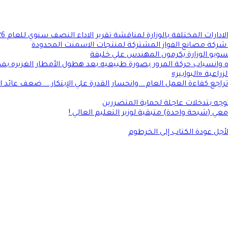
لادارات المختلفة بالوزارة لمناقشة تقرير الاداء النصف سنوي للعام 2026
: شركة مصانع الفواز المشتركة لمنتجات الاسمنت المحدودة
وبو الوزارة يكرمون المهندس علي خليفة
اه وانسياب حركة المرور بصورة طبيعيه بعد هطول الأمطار الغزيره بمد
اعية «البوابير»
راجع كفاءة العمل العام….وانحسار القدرة علي الإبتكار…..ضعف عائد 
جه بتدخلات عاجلة لحماية المتضررين
 (شبحة واحدة) متبقية لوزير التعليم العالي !
 لأجل عودة الكتاب إلى الخرطوم