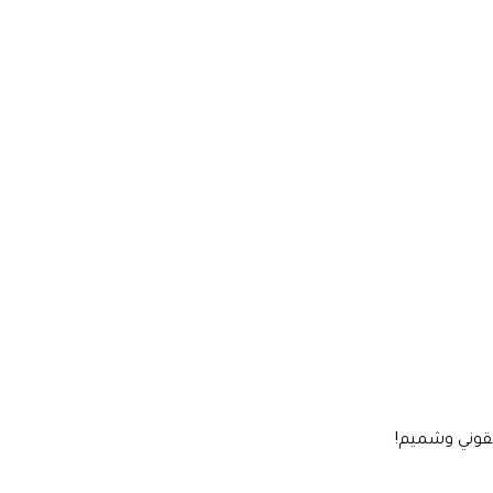
لقوني وشميم!