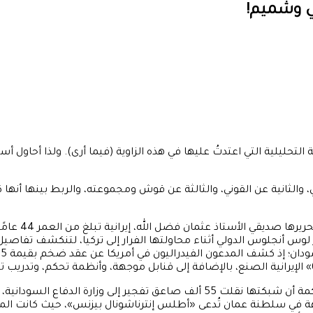
ني وشميم!
ليلية التي اعتدتُ عليها في هذه الزاوية (فيما أرى). ولذا أحاول أس
لثانية عن القوني، والثالثة عن قوش ومجموعته، والربط بينها أنها ك
الفاتنة شميم، 
في قبضة مكتب التحقيقات الفيدرالي (FBI) في مطار لوس أنجلوس الدولي أثناء محاولتها الفرا
بحسب «أفق» لم يتوقف الأمر عند المسيّرات؛ حيث تزعم وثائق المحكمة أن شبكتها نق
هة في سلطنة عمان تُدعى «أطلس إنترناشونال بيزنس»، حيث كانت الم