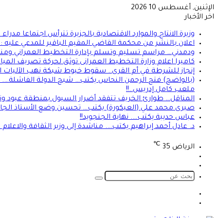
الإثنين, أغسطس 10 2026
اخر الأخبار
وزيرة الانتاج والموارد الاقتصادية بالجزيرة تترأس اجتماعا مدراء ا
اعلان بالنشر من محكمة القاضي المقيم الباقير للمدعي عليه 
ودمدني… مراسم تسليم وتسلم بإدارة التخطيط العمراني ومنس
كاميرا اعلام وزارة التخطيط العمرانى توثق لحركة تصريف المي
إنجاز للشرطة في أم القرى.. سقوط خيوط شبكة نهب الآليات الزر
(بالواضح) فتح الرحمن النحاس يكتب… شبح الدولة الفاشلة…. ت
ملعب كامل إدريس..!!
المناقل… طوارئ الخريف تتفقد أضرار السيول بمنطقة عبود وتو
صبرى محمد علي (العيكورة) يكتب… تحسين وضع الأستاذ الجامعي
عباس حديبة يكتب…. نهاية الجنجويد!!
د. عادل أحمد إبراهيم يكتب…. مناشدة إلى وزير الثقافة والاعلام
℃
الرياض
35
تسجيل
الوضع
الدخول
المظلم
بحث
عن
الوضع
تسجيل
المظلم
الدخول