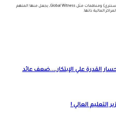
إن إعلان النيابة العامة الإماراتية عن محاربة الأنشطة غير المشروعة يأتي في مفارقة ساخرة. فالدور الذي تلعبه الإمارات، الموثق في تقارير (سنتري) ومنظمات مثل Global Witness، يجعل منها المتهم
اكز المالية ذاتها.
سار القدرة علي الإبتكار…..ضعف عائد
التعليم العالي !