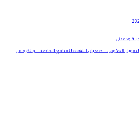
ينة ودمدنى
التمويل الحكومي….طغيان اللهفة للمنافع الخاصة….والكرة في