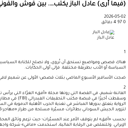
(فيما أرى) عادل الباز يكتب…. بين قوش والقو
2026-05-02
0
97
4 دقائق
عادل الباز
1
هناك قصص ومواضيع تستحق أن تُروى، ولا تصلح للكتابة السياسية التح
السياسة أو الأدب بطريقة مختلفة. فإلى أولى الحكايات.
ضجت الأسافير الأسبوع الماضي بثلاث قصص؛ الأولى عن شميم لافي، وا
2
وسقطت أخيرًا 
لتزويد الجيش السوداني بطائرات مسيّرة مسلحة من طراز «مهاجر-6» الإيرانية الصنع، بالإضافة إلى قنابل موجهة، وأنظمة تحكم، وتدريب تقني.
الإيراني. وللتملص من الرقابة المالية، استخدمت «مافي» شركة واج