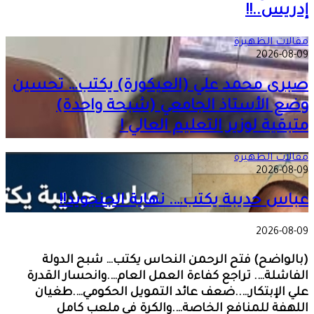
إدريس..!!
مقالات الظهيرة
2026-08-09
صبرى محمد علي (العيكورة) يكتب… تحسين
وضع الأستاذ الجامعي (شبحة واحدة)
متبقية لوزير التعليم العالي !
مقالات الظهيرة
2026-08-09
عباس حديبة يكتب…. نهاية الجنجويد!!
2026-08-09
(بالواضح) فتح الرحمن النحاس يكتب… شبح الدولة
الفاشلة…. تراجع كفاءة العمل العام….وانحسار القدرة
علي الإبتكار…..ضعف عائد التمويل الحكومي….طغيان
اللهفة للمنافع الخاصة….والكرة في ملعب كامل