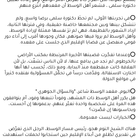
يُسمع صوته، لكن القرار جاء بفرض الأمر الواقع، وهو إعادة تعيين
دكتورة سلمى ، فشعر أهل الوسط أن مقعدهم انتُزع منهم.
⭕في تجربتها الأولى، لم تحظَ دكتورة سلمى برضا واسع، ولم
تتشكل بينها وبين مجتمعها حاضنة حقيقية، وفي فترتها الثانية،
ازداد الشعور بالقطيعة، فهي لم ترَ نفسها ممثلةً لإرادة الوسط،
وأهل الوسط لم يروا فيها صوتهم، فكان وجودها أقرب إلى أداء دور
قومي منفصل عن قضايا الإقليم الذي جلست على مقعده.
⭕وعندما تفجّرت قضيتها الأخيرة المرتبطة بمكتب الأراضي
بالخرطوم، لم تجد من يدافع عنها، لا لأن الناس تشفّت، بل لأن
العلاقة كانت منقطعة منذ البداية، ومع ذلك، يُحسب لها أنها
اختارت الاستقالة، وقدّمت درساً في تحمّل المسؤولية نفتقده كثيراً
في مواقع الدولة.
⭕اليوم، مقعد الوسط شاغر، *والسؤال الجوهري:*
هل يكرر أهل الوسط ذات المشهد، وفوداً تتبعها وفود، أم يتوافقون
هذه المرة على شخصية واحدة تعبّر عنهم، يدعمونها إن أحسنت،
ويحاسبونها إن قصّرت؟
⭕الخيارات ليست معدومة،
هناك الشيخ التوم هجو، رئيس مسار الوسط، الرجل الذي تعرّض
في تقديري لظلمٍ من أبناء الإقليم حين استجابوا لحملات استهدفت