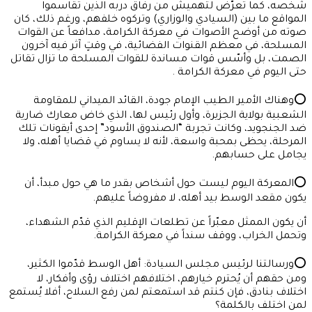
شخصه، كما تعرّض لتهميش من رفاق دربه الذين تقاسموا
المواقع ما بين (السيادي والوزاري) وتركوه خلفهم، ورغم ذلك، كان
صوته من أوضح الأصوات في معركة الكرامة، مدافعاً عن القوات
المسلحة، في معظم القنوات الفضائية، في وقتٍ آثر فيه آخرون
الصمت، بل وأسّس قوات مساندة للقوات المسلحة ما تزال تقاتل
حتى اليوم في معركة الكرامة .
⭕وهناك الأمير الطيب الإمام جودة، القائد الميداني للمقاومة
الشعبية بولاية الجزيرة، وأول رئيس لها، الذي خاض معارك ضارية
ضد الجنجويد، وكانت تجربة “الصندوق الأسود” إحدى أيقونات تلك
المرحلة، يحظى بمحبة واسعة، لأنه لا يساوم في قضايا أهله، ولا
يجامل على حسابهم.
⭕المعركة اليوم ليست حول أشخاص بقدر ما هي حول مبدأ، أن
يكون مقعد الوسط بيد أهله، لا مفروضاً عليهم.
أن يكون الممثل معبّراً عن تطلعات الإقليم الذي قدّم الشهداء،
وتحمل الخراب، ووقف سنداً في معركة الكرامة.
⭕ورسالتنا لرئيس مجلس السيادة: أهل الوسط قدّموا الكثير،
ومن حقهم أن يُحترم خيارهم، اختلافهم اختلاف رؤى وأفكار، لا
اختلاف بنادق، فإن كنتم قد استمعتم لمن رفع السلاح، أفلا يُستمع
لمن اختلف بالكلمة؟