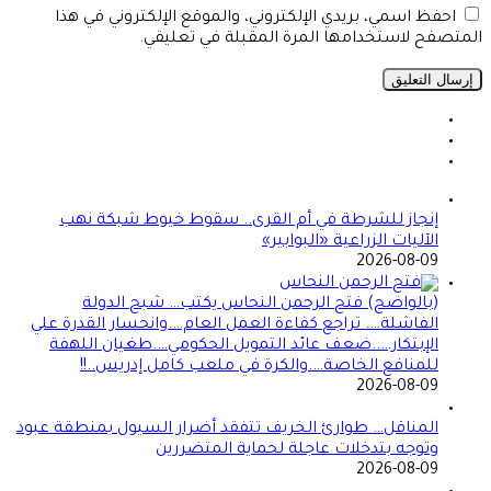
احفظ اسمي، بريدي الإلكتروني، والموقع الإلكتروني في هذا
المتصفح لاستخدامها المرة المقبلة في تعليقي.
إنجاز للشرطة في أم القرى.. سقوط خيوط شبكة نهب
الآليات الزراعية «البوابير»
2026-08-09
(بالواضح) فتح الرحمن النحاس يكتب… شبح الدولة
الفاشلة…. تراجع كفاءة العمل العام….وانحسار القدرة علي
الإبتكار…..ضعف عائد التمويل الحكومي….طغيان اللهفة
للمنافع الخاصة….والكرة في ملعب كامل إدريس..!!
2026-08-09
المناقل… طوارئ الخريف تتفقد أضرار السيول بمنطقة عبود
وتوجه بتدخلات عاجلة لحماية المتضررين
2026-08-09