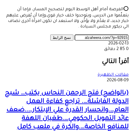
⭕الفرصة أمام أهل الوسط اليوم لتصحيح المسار، فإما أن
يتعلّموا من الدرس، ويتوحدوا خلف خيار قوي،وإما أن يُفرض عليهم
خيار جديد، لا يقدّم ولا يؤخّر، ولا استبعد ان تكون امرأة أخرى تضاف
الي ديكور مجلس السيادة .
نسخ الرابط
2026-02-13
0
85
2 دقائق
‫X
طباعة
تيلقرام
ماسنجر
ماسنجر
واتساب
مشاركة
فيسبوك
عبر
أقرأ التالي
البريد
مقالات الظهيرة
2026-08-09
(بالواضح) فتح الرحمن النحاس يكتب… شبح
الدولة الفاشلة…. تراجع كفاءة العمل
العام….وانحسار القدرة علي الإبتكار…..ضعف
عائد التمويل الحكومي….طغيان اللهفة
للمنافع الخاصة….والكرة في ملعب كامل