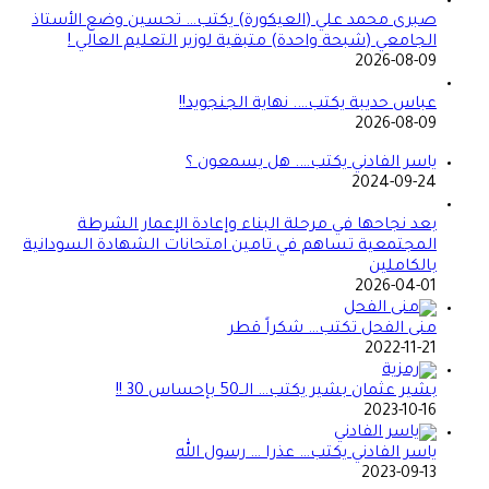
صبرى محمد علي (العيكورة) يكتب… تحسين وضع الأستاذ
الجامعي (شبحة واحدة) متبقية لوزير التعليم العالي !
2026-08-09
عباس حديبة يكتب…. نهاية الجنجويد!!
2026-08-09
ياسر الفادني يكتب…. هل يسمعون ؟
2024-09-24
بعد نجاحها في مرحلة البناء وإعادة الإعمار الشرطة
المجتمعية تساهم في تامين امتحانات الشهادة السودانية
بالكاملين
2026-04-01
منى الفحل تكتب… شكراً قطر
2022-11-21
بشير عثمان بشير يكتب… الــ50 بإحساس 30 !!
2023-10-16
ياسر الفادني يكتب… عذرا … رسول الله
2023-09-13