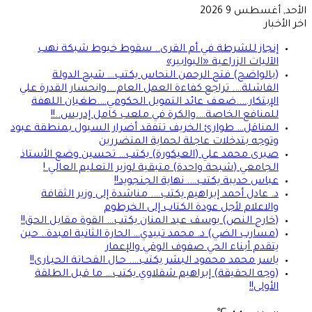
الأحد, أغسطس 9 2026
اخر الأخبار
إنجاز للشرطة في أم القرى.. سقوط خيوط شبكة نهب
الآليات الزراعية «البوابير»
(بالواضح) فتح الرحمن النحاس يكتب… شبح الدولة
الفاشلة…. تراجع كفاءة العمل العام….وانحسار القدرة علي
الإبتكار…..ضعف عائد التمويل الحكومي….طغيان اللهفة
للمنافع الخاصة….والكرة في ملعب كامل إدريس..!!
المناقل… طوارئ الخريف تتفقد أضرار السيول بمنطقة عبود
وتوجه بتدخلات عاجلة لحماية المتضررين
صبرى محمد علي (العيكورة) يكتب… تحسين وضع الأستاذ
الجامعي (شبحة واحدة) متبقية لوزير التعليم العالي !
عباس حديبة يكتب…. نهاية الجنجويد!!
د. عادل أحمد إبراهيم يكتب…. مناشدة إلى وزير الثقافة
والاعلام لأجل عودة الكتاب إلى الخرطوم
(خارج النص) يوسف عبد المنان يكتب… القوة مقابل الحق!!
(مسارب الضي) د. محمد تبيدي… الحارة الثانية امبدة.. حين
يتقدم أبناء الحي صفوف الوقي والإعمار
ياسر محمد محمود البشر يكتب…. حـال القحـاتة الحيـارى!!
(وجه الحقيقة) إبراهيم شقلاوي يكتب… ما قبل الطلقة
الأولى!!