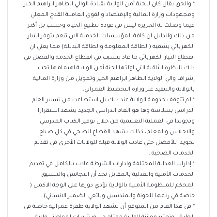
* والحق يقال كان للجنة أمن الولاية بقيادة الوالي الطاهر ابراهيم الخير
ومجهودات وزارة المالية والإقتصاد والقوى العاملة القدح المعلي
فيما وصلت له الجزيرة ليس في عودة تطبيع الحياة وحسب بل أكثر
من ذلك والدليل ان كافة المؤسسات الخدمية الان تنعم بتوفر التيار
الكهربائي بشقيه (الطاقة المعلومة والطاقة البديلة) مما يعني ان
انقطاع التيار الكهربائي ما عاد يتسبب في انقطاع الخدمة والفضل في
ذلك للنظرة الثاقبة التي اولتها لجنة أمن الولاية اهتمامها تحت
إشراف والي الولاية الطاهر ابراهيم الخير وتمويل من وزارة المالية
بالولاية والتنفيذ عبر وزارة التخطيط العمراني..
* لم تتوقف حكومة الولاية عند ذلك بل استطاعت من تسيير العام
الدراسي بسلاسة وها هو العام الدراسي الجديد يشهد استقرارا
وتجويدا في العملية التعليمية من خلال توفير الكتاب المدرسي
والاجلاس والمعلم، كذلك يشهد القطاع الصحي في كل صباح
تجويدا للأفضل حتى عادت الولاية قبلة للولايات الأخرى في تقديم
الخدمات الصحية..
* إدارات العدالة المختلفة وادارات الشرطة عادت بالكامل في تقديم
الخدمات الأمنية والعدلية بالمقابل نجد أن التجانس والتنسيق
المحكم للمنظومة الأمنية بالولاية تؤدي دورها على الوجه الاكمل (
خاصة في ردعها للخونة والمندسين وبائعي الضمير الانساني)..
* في هذا العام من المتوقع أن تشهد الولاية طفرة عمرانية خاصة في