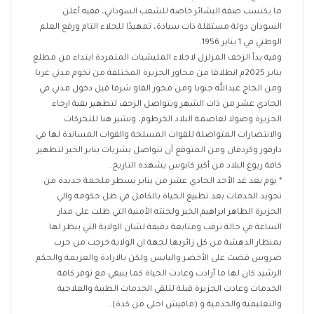
ما يكتسب صفة البشائر خاصة للشعب السوداني، ففيه أعلن
السودان دولة مستقلة ذات سيادة، تمهيدًا للجلاء التام ورفع العلم
الوطني في 1 يناير 1956.
وفيه بدأ الزحف المزلزل لاجلاء المليشيات المتمردة ابتداء من مطلع
يناير 2025م انطلاقا من محاور الجزيرة المختلفة من تخوم مدني غربا
ومن الحاج عبدالله جنوبا ومن محور الفاو شرقا قبل دخول مدني في
الحادي عشر من ذات الشهر ويتواصل الزحف لتطهير بقية ارجاء
الجزيرة وصولا لعاصمة البلاد الخرطوم، ونشير هنا للتحركات
والانتصارات المتواصلة للقوات المسلحة والقوات المساندة لها في
دارفور وكردفان ومن المتوقع أن تتواصل بشريات يناير الخير لتطهير
كافة ربوع البلاد من أكبر كابوس يشهده التاريخ..
* يوم بعد غد الأحد الحادي عشر من يناير يسطر ملحمة جديدة من
تجويد الخدمات بعد تطبيع الحياة بالكامل في ظل حكومة والي
الجزيرة الطاهر ابراهيم الخير ولجنته الأمنية التي ظلت على مدار
الساعة في حالة ترقب ومتابعة دقيقة لشان الولاية التي ينظر لها
بمنظار الدهشة من كل زائريها لجهة ان الولاية خرجت من حرب
ضروس قضت على الأخضر واليابس ولكن بالارادة والعزيمة والحكم
الرشيد كان لها ما أرادت وعادت الحياة كما ينبغي مع توفر كافة
الخدمات وعادت الجزيرة قبلة لتلقي الخدمات الطبية والعلاجية
والتعليمية والخدمية و (مافيش احلى من كدة)..