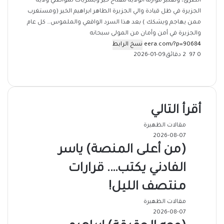
الطرق، وتعتبر موازنة الولاية مفتاح خير وبشريات لمواطني ولاية
الجزيرة في ظل قيادة والي الجزيرة الطاهر ابراهيم الخير (ومستغرب
ممن يهاجم ويشكك ) بعد هذا السرد الواقعي والملموس… كل عام
والجزيرة في أمن وأمان من المولى سبحانه
نسخ الرابط
0
97
2 دقائق
2026-01-09
‫X
فيسبوك
ماسنجر
ماسنجر
تيلقرام
طباعة
واتساب
مشاركة
عبر
البريد
أقرأ التالي
مقالات الظهيرة
2026-08-07
(من أعلى المنصة) ياسر
الفادني يكتب…. قرارات
منتصف الليل!
مقالات الظهيرة
2026-08-07