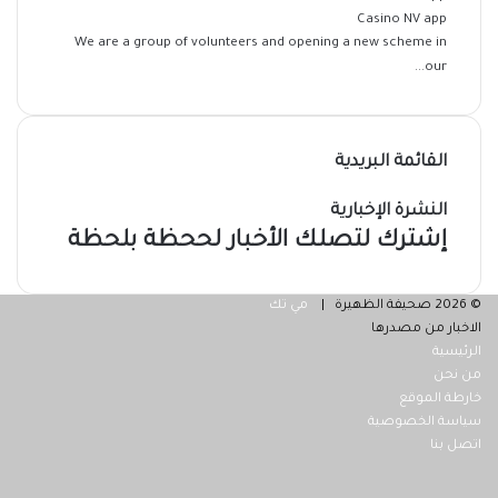
Casino NV app
We are a group of volunteers and opening a new scheme in
our...
القائمة البريدية
النشرة الإخبارية
إشترك لتصلك الأخبار لححظة بلحظة
© 2026 صحيفة الظهيرة |
مي تك
الاخبار من مصدرها
الرئيسية
من نحن
خارطة الموقع
سياسة الخصوصية
اتصل بنا
فيسبوك
‫X