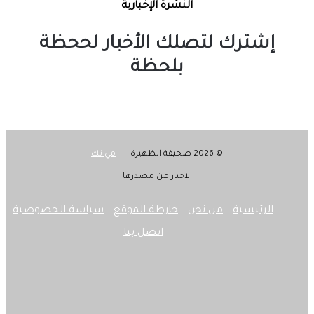
النشرة الإخبارية
إشترك لتصلك الأخبار لححظة
بلحظة
© 2026 صحيفة الظهيرة |
مي تك
الاخبار من مصدرها
الرئيسية
من نحن
خارطة الموقع
سياسة الخصوصية
اتصل بنا
‫X
فيسبوك