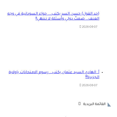
(حد القول) حسن السر يكتب…. حواء السودانية في وجه
العنف… صمتٌ دولي وأسئلة لا تنتهي!!
2026-08-07
أ. الهادي السيد عثمان يكتب… رسوم الامتحانات ياولاية
الجزيرة!!!
2026-08-07
القائمة البريدية