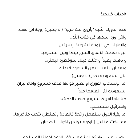
▪️احداث خليجية
هذه الدويلة اشبه “بأروي بنت حرب” (ام جميل) زوجة ابي لهب.
والتي ورد اسمها في كتاب الله…
والامارات هي الزوجة الشرعية لإِسرائيل.
اليوم نقضت الاتفاق المبرم بينها وبين السعودية.
و ذهبت بعيداََ واحتلت ميناء سوقطره اليمني..
وبعد ان ابلغت اليمن السعودية بذلك..
الآن السعودية تحذر (ام جميل).
اما الإنسحاب الفوري او تعتبر قواتها هدف مشروع وامام نيران
السعودية التي تعرفها جيداً
هنا ماما امريكا سترفع حاجب الدهشة،
واسرائيل ستتنحنح..
اما بقية الدول ستعمل رائحة كالعادة وتطنطن بتحت مناخيرها..
مما نخشاه ناس (باركوها) ونحن اخوات يا جدعان.
اوصي نفسي واياكم ان نرفع سقف الدعم لقواتنا المسلحة