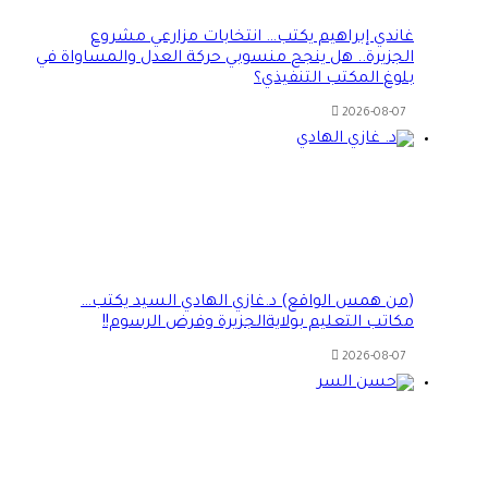
غاندي إبراهيم يكتب… انتخابات مزارعي مشروع
الجزيرة.. هل ينجح منسوبي حركة العدل والمساواة في
بلوغ المكتب التنفيذي؟
2026-08-07
(من همس الواقع) د.غازي الهادي السيد يكتب…
مكاتب التعليم بولايةالجزيرة وفرض الرسوم!!
2026-08-07