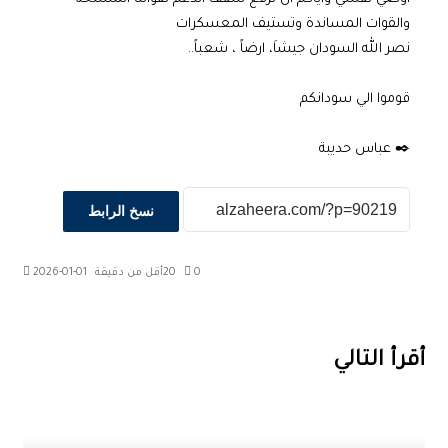
والقوات المساندة وتستيف المعسكرات
نصر الله السودان جيشاَ، ارضاً ، شعباً..
قوموا الي سودانكم
✒️ عباس حديبة
نسخ الرابط
0
20
أقل من دقيقة
2026-01-01
‫X
طباعة
تيلقرام
ماسنجر
ماسنجر
واتساب
مشاركة
فيسبوك
عبر
البريد
أقرأ التالي