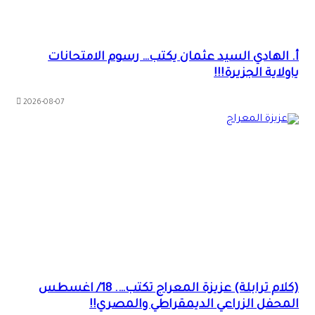
أ. الهادي السيد عثمان يكتب… رسوم الامتحانات
ياولاية الجزيرة!!!
2026-08-07
(كلام ترابلة) عزيزة المعراج تكتب…. 18/ اغسطس
المحفل الزراعي الديمقراطي والمصري!!