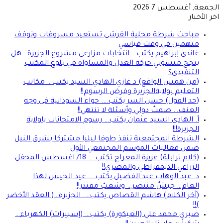
جمعة, أغسطس 7 2026
ر الأخبار
مباحث شرطة محلية القرشي تستعيد مسروقات وتوقف
متهمين في وقت قياسي
غاندي إبراهيم يكتب… انتخابات مزارعي مشروع الجزيرة.. هل
ينجح منسوبي حركة العدل والمساواة في بلوغ المكتب
التنفيذي؟
(من همس الواقع) د.غازي الهادي السيد يكتب… مكاتب
التعليم بولايةالجزيرة وفرض الرسوم!!
(حد القول) حسن السر يكتب…. حواء السودانية في وجه
العنف… صمتٌ دولي وأسئلة لا تنتهي!!
أ. الهادي السيد عثمان يكتب… رسوم الامتحانات ياولاية
الجزيرة!!!
الشرطة المجتمعية تنفذ طوفا ليليا مشتركا بشرق النيل
ضمن فعاليات الموسم المجتمعي الأول
(كلام ترابلة) عزيزة المعراج تكتب…. 18/ اغسطس المحفل
الزراعي الديمقراطي والمصري!!
د. عبد الوهاب عبد الفضيل يكتب…. عيد الجيش لهذا
العام… جيشٌ منتصر… وشعبٌ مقتدر!!
(آخر الكلام) هاشم القصاص يكتب…. الجزيرة…( العقد الأخضر
)!!
صبرى محمد علي (العيكورة) يكتب… (إسبيرات) الكهرباء…