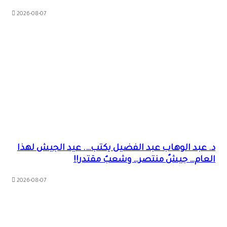
2026-08-07
د. عبد الوهاب عبد الفضيل يكتب…. عيد الجيش لهذا
العام… جيشٌ منتصر… وشعبٌ مقتدر!!
2026-08-07