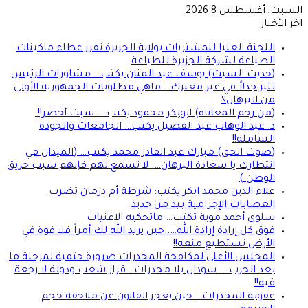
السبت, أغسطس 8 2026
اخر الأخبار
اللجنة العليا للمشتريات بولاية الجزيرة تفرز عطاء ماكينات
الطباعة لشركة الجزيرة للطباعة
(حديث السبت) يوسف عبد المنان يكتب… مشاورات الرئيس
تثير جدلاً في غير معترك… ماهي مطلوبات الجمهورية الأولى
من البرهان؟
(من رحم المعاناة) ابوبكر محمود يكتب…. سبت أخضر!!
د. عبد الوهاب عبد الفضيل يكتب… الجامعات والجودة
الشاملة!!
(صوت الحق) مبارك عبد القادر محمد يكتب… (الميدان في
انتظارك يا سعادة البرهان…. لا تسمع لهم فإنهم سبب حريق
الوطن )
علاء الدين محمد ابكر يكتب: شرطة أم درمان تضرب
العصابات الإجرامية بيد من حديد
سلوى أحمد موية تكتب… ماتحكيه الاغنيات
فوق كل إرادة إرادة الله…. حين يريد الله لك أمراً فلا قوة في
الأرض تستطيع منعه!!
المجلس الأعلى لمكافحة المخدرات ضرورة حتمية لمرحلة ما
بعد الحرب…. سودان بلا مخدرات.. قرار شعب ودولة لا رجعة
فيه!!
عقوبة المخدرات… حين يعجز القانون عن ملاحقة حجم