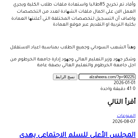
وأفاد تم تخريج 85طالبا واستعادة ملفات طلاب الكلية ويجري
العمل الان علي اكمال ملفات الشھادة لعدد من التخصصات
واضاف أن التسجيل لتخصصات المختلفة التي أعلنتھا العمادة
بكلية التربية او التقديم عبر موقع العمادة
وھنأ الشعب السوداني وجميع الطلاب بمناسبة اعياد الاستقلال
وشكر جھود وزير التعليم العالي وجھود إدارة جامعة الخرطوم من
اجل جامعة الخرطوم والتعليم العالي بصفة عامة
نسخ الرابط
2026-01-01
0
41
دقيقة واحدة
‫X
طباعة
تيلقرام
ماسنجر
ماسنجر
واتساب
مشاركة
فيسبوك
عبر
أقرأ التالي
البريد
المنوعات
2026-08-07
المجلس الأعلى للسلم الاجتماعي يهدي