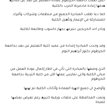
أعلن طلاب جامعة الخرطوم عمادة التعليم عن بعد عن مبادرھ
ھدفھا إعادة مادمرتة الحرب بالكلية
كما دعا طلاب المبادرة الجميع من منظمات وشركات وأفراد
للمشاركة في الإعمار وتأھيل الكلية
وبادر احد الخريجين بتبرعھ بجھاز حاسوب وطابعة للكلية
وقد وجدت المبادرة إشادة من عميد كلية التعليم عن بعد بجامعة
الخرطوم دكتور أبراھيم التوم
الذي وصفھا بالمبادرة التي تأتي في اطار إكمال عودة العمل من
مباني الكلية والتي تمارس عملھا الآن من كلية التربية بجامعة
الخرطوم
وأوضح ان جميع اجھزة العمادة وأثاثات الكلية تم نھبھا
وتمت المحافظة على ملفات ورقية كتيرھ رغم تغرض بعضھا
للمياة