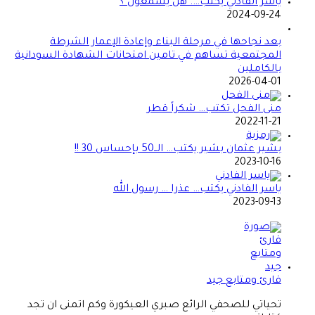
ياسر الفادني يكتب…. هل يسمعون ؟
2024-09-24
بعد نجاحها في مرحلة البناء وإعادة الإعمار الشرطة
المجتمعية تساهم في تامين امتحانات الشهادة السودانية
بالكاملين
2026-04-01
منى الفحل تكتب… شكراً قطر
2022-11-21
بشير عثمان بشير يكتب… الــ50 بإحساس 30 !!
2023-10-16
ياسر الفادني يكتب… عذرا … رسول الله
2023-09-13
قارئ ومتابع جيد
تحياتي للصحفي الرائع صبري العيكورة وكم اتمنى ان تجد