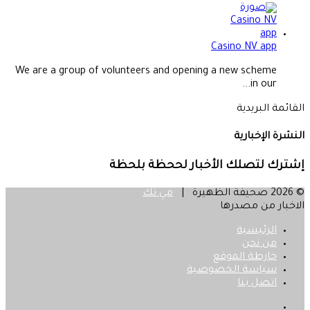
Casino NV app
We are a group of volunteers and opening a new scheme
in our...
القائمة البريدية
النشرة الإخبارية
إشترك لتصلك الأخبار لححظة بلحظة
© 2026 صحيفة الظهيرة |
مي تك
الاخبار من مصدرها
الرئيسية
من نحن
خارطة الموقع
سياسة الخصوصية
اتصل بنا
فيسبوك