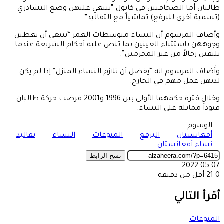
طالبان أما الصحافيين في كابول “ينبغي عليهن وضع التشادري
(تسمية أخرى للبرقع) تماشياً مع التقاليد”.
وأضاف المرسوم أن النساء متوسطات العمر “ينبغي أن يغطين
وجوههن باستثناء العينين بما تنص عليه أحكام الشريعة عندما
يلتقين رجالاً من غير المحرمين”.
وأَضاف المرسوم انه “يفضل أن تلازم النساء المنزل” إذا لم يكن
لديهن عمل مهم في الخارج.
وخلال فترة حكمهما الأولى بين 1996 و2001 فرضت حركة طالبان
قيوداً مماثلة على النساء.
الوسوم
أفغانستان
البرقع
المنوعات
النساء
تقاليد
نساء أفغانستان
نسخ الرابط
2022-05-07
0
21
أقل من دقيقة
‫X
طباعة
تيلقرام
ماسنجر
ماسنجر
واتساب
مشاركة
فيسبوك
عبر
أقرأ التالي
البريد
المنوعات