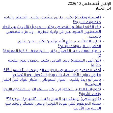
الإثنين, أغسطس 10 2026
اخر الأخبار
(همسة وطنية) دكتور. طارق عشيري يكتب….المعلم وإعادة
منظومة التربية!!
(آخر الكلام) هاشم القصاص يكتب…. مرحباً بنائب رئيس اتحاد
الصحفيين السودانيين في ولاية الجزيرة…. ولا عزاء لصحفيي
تأسيس!
(على بلاطة) عبير دفع الله عزالدين تكتب…حين تتحول
القضبان..الى نوافذ للإنتاج!!
د. عبد الوهاب عبد الفضيل يكتب… الجامعة… ذاكرة المعرفة(
2)
(من أعلى المنصة) ياسر الفادني يكتب….صورة بدون علامة
مائية!
أحمد المنصوري يستعرض إنجازات الوزارة خلال 11 شهراً: 615
مليون دولار عائدات صادرات وبداية التحول نحو التصنيع
ياسر أبو ريدة يكتب…. الحوار السوداني.. اختبار النوايا قبل اختبار
المواقف!!
(موازنات) الطيب المكابرابي يكتب…. نهر النيل ـ صندوق الإنجاز
وتعدد الأدوار!!
(خارج النص) يوسف عبد المنان يكتب…. “المبادرة الجديدة”!!
صحة الخرطوم تنفي عودة الكوليرا وحمى الضنك وتؤكد خلو
الولاية من الأوبئة