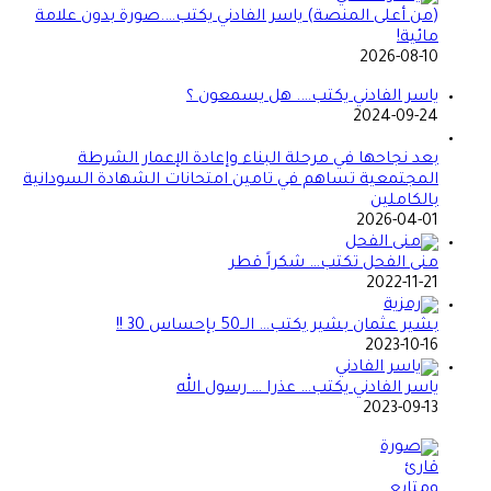
(من أعلى المنصة) ياسر الفادني يكتب….صورة بدون علامة
مائية!
2026-08-10
ياسر الفادني يكتب…. هل يسمعون ؟
2024-09-24
بعد نجاحها في مرحلة البناء وإعادة الإعمار الشرطة
المجتمعية تساهم في تامين امتحانات الشهادة السودانية
بالكاملين
2026-04-01
منى الفحل تكتب… شكراً قطر
2022-11-21
بشير عثمان بشير يكتب… الــ50 بإحساس 30 !!
2023-10-16
ياسر الفادني يكتب… عذرا … رسول الله
2023-09-13