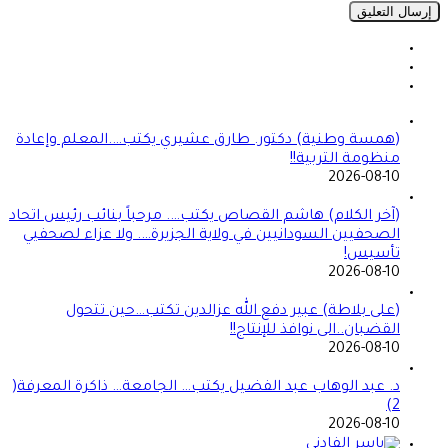
(همسة وطنية) دكتور. طارق عشيري يكتب….المعلم وإعادة
منظومة التربية!!
2026-08-10
(آخر الكلام) هاشم القصاص يكتب…. مرحباً بنائب رئيس اتحاد
الصحفيين السودانيين في ولاية الجزيرة…. ولا عزاء لصحفيي
تأسيس!
2026-08-10
(على بلاطة) عبير دفع الله عزالدين تكتب…حين تتحول
القضبان..الى نوافذ للإنتاج!!
2026-08-10
د. عبد الوهاب عبد الفضيل يكتب… الجامعة… ذاكرة المعرفة(
2)
2026-08-10