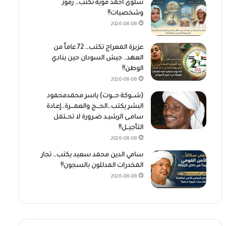
سلوى أحمد موية تكتب… رموز
وشخصيات!!
2026-08-08
عزيزة المعراج تكتب… 72 عاماً من
العهد.. جيش السودان حين ينادي
الوطن!!
2026-08-08
(شـــوكة حـــوت) ياسر محمدمحمود
البشر يكتب…الحـــج والعمـــرة…إعـادة
سامـى الرشيـد ضـرورة لا تحــتمل
التأجيــل!!
2026-08-08
سامي الدين محمد سعيد يكتب… تجار
المخدرات المدللون بالسجون!!
2026-08-08