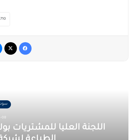
فيسبوك
‫X
أقرأ
سوشا
-08
اللجنة العليا للمشتريات بول
الطباعة لشركة 