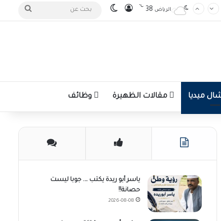
℃
تسجيل الدخول
الوضع المظلم
بحث
38
الرياض
عن
ل ميديا
مقالات الظهيرة
وظائف
ياسر أبو ريدة يكتب …. جوبا ليست
حصانة!!
2026-08-08