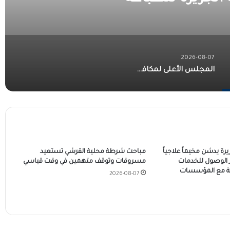
2026-08-07
المجلس الأعلى لمكافحة المخدرات ضرورة حتمية لمرحلة ما بعد الحرب…. سودان بلا مخدرات.. قرار شعب ودولة لا رجعة فيه!!
يرة يدشن مخيماً علاجياً
مباحث شرطة محلية القرشي تستعيد
زز الوصول للخدمات
مسروقات وتوقف متهمين في وقت قياسي
ة مع المؤسسات
2026-08-07