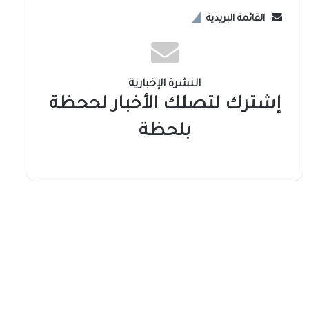
القائمة البريدية
النشرة الإخبارية
إشترك لتصلك الأخبار لححظة
بلحظة
سوشال ميديا
2026-08-07
المجلس الأعلى لمكافحة المخدرا
بعد الحرب…. سودان بلا مخدرات.