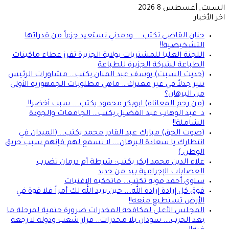
السبت, أغسطس 8 2026
اخر الأخبار
حنان القاضى تكتب…. ودمدني تستعيد جزءاً من قدراتها
التشخيصية!!
اللجنة العليا للمشتريات بولاية الجزيرة تفرز عطاء ماكينات
الطباعة لشركة الجزيرة للطباعة
(حديث السبت) يوسف عبد المنان يكتب… مشاورات الرئيس
تثير جدلاً في غير معترك… ماهي مطلوبات الجمهورية الأولى
من البرهان؟
(من رحم المعاناة) ابوبكر محمود يكتب…. سبت أخضر!!
د. عبد الوهاب عبد الفضيل يكتب… الجامعات والجودة
الشاملة!!
(صوت الحق) مبارك عبد القادر محمد يكتب… (الميدان في
انتظارك يا سعادة البرهان…. لا تسمع لهم فإنهم سبب حريق
الوطن )
علاء الدين محمد ابكر يكتب: شرطة أم درمان تضرب
العصابات الإجرامية بيد من حديد
سلوى أحمد موية تكتب… ماتحكيه الاغنيات
فوق كل إرادة إرادة الله…. حين يريد الله لك أمراً فلا قوة في
الأرض تستطيع منعه!!
المجلس الأعلى لمكافحة المخدرات ضرورة حتمية لمرحلة ما
بعد الحرب…. سودان بلا مخدرات.. قرار شعب ودولة لا رجعة