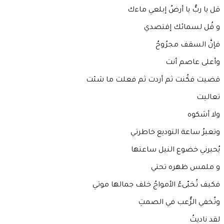
قل يا ربُّ يا أرضُ إبلعي ماءك
و قُل لسمائك إقتصدي
فإنَّ السقف مجرُوحُ
وأعلى عاصم أنت
قضيت فكُنت ثم أردت ثم فعلت ما شئت
تعاليت
ولا أشكوه
وتعبرُ ساعة التوديع خاطرتي
يُحيرني خضوع النيل ساعتها
و ملمس ظهره تحتي
فكيف تُخبّىءُ الأمواجُ خلف جمالها موتي
وتُخفي الرُّعب في الصمتِ
لقد ناديتُ