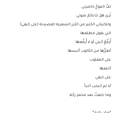
لفَّ الموجُ خاصرتي
تُرى هلْ جَاءكَمْ صوتي
وللكتيابي الكثير من الدُرر الشعرية كقصيدته (على كيفي)
التي يقول مطلعها
أُرقِّعُ جُبتي أو لا أُرقِّعها
أطرّزُها من اللْالوب ألبسها
على المقلوب
أخلعها
على كيفي
أنا لم أنتخب أحداً
وما بايعتُ بعد محمدٍ رجُلا