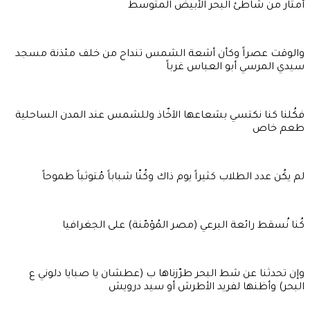
أمتار من شاطئ البحر الأبيض المتوسط
والوقت عصراً وكأن أشعة الشمس تنداح من خلف مئذنة مسجد
سيدي المرسي أبو العباس غرباً
فكُلنا كنا نكتسي بشعاعها الآخّاذ وللشمس عند المدن الساحلية
طعم خاص
لم يكُن عدد الطلاب كثيراً يوم ذاك وكُنّا شباباً مُتوثباً طموحاً
كُنا نُسقط رائعة البرعي (مصر المُؤمّنة) على الجغرافيا
وإن تحدثنا عن شط البحر طرّزناها ب (عطشان يا صبايا دلوني ع
البحر) وأظنها لفريد الأطرش أو سيد درويش