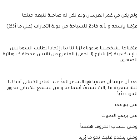
ولم يكن في عُمر العرسان ولم تكن له صاحبة تتبعه حينها
عرّفنا بإسمه و بأنه قادمٌ للسياحة من دولة الأمارات (علي ما أذكرُ)
عرّفناها بشخصينا ودعوناه لزيارتنا بدار إتحاد الطلاب السودانيين
بالإسكندرية (٣) شارع (اللخمي) المتفرع من تانيس محطة كيلوباترة
الصغري
بعد أن عرفنا أن ضيفنا هو الشاعر الفذّ عبد القادر الكتيابي أحيا لنا
ليلة شعرية ما زالت تُشنِّفُ أسماعنا و من يستمع للكتيابي يتذوق
الحرف ندِّياً
متى يتوقف
متى يرتفع الصوت
ومتى تنساب الحروف همساً
ومتى يدغدغ قلبك نحو ما يُريد