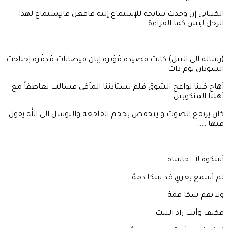
الكتيابي إن وجدت سانحة للإستماع إليه فافعل فالإستماع لهذا
الرجل ليس كما القراءة
(رسالة الى النيل) كانت قصيدة مُؤثرة إبان فيضانات مُدمِّرة إجتاحت
السودان يوم ذات
أهاج فينا لواعج الشوق فلم تستأذننا المآقي فسالت تعاطفاً مع
أهلنا المنكوبين
كان يرتفع الصوت و ينخفض بحجم الفاجعة والتوسل الى الله يقول
فيها …..
أشكوه لا ..حاشاه
لم أسمع بعرقٍ قد شكا دمهُ
ولا بفم شكا فمهُ
فكيف وأنت زاد البيت