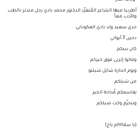
*وذات الدار*
أطربنا فيها الشاعر المُتفرِّد الدكتور محمد بادي رجل متدثر بالطب
والأدب معاً
جدي سعيد ولد بادي العكودابي
دحين آآ أبواتي
كان بينكم
وقالوا إتربى فوق خيركم
ويوم الحارة شايل شيلتو
من شيلكم
يقاسمكم قُداحة الخير
ويتحزّم وكت شيلكم
(يا سلاااااام ياخ)