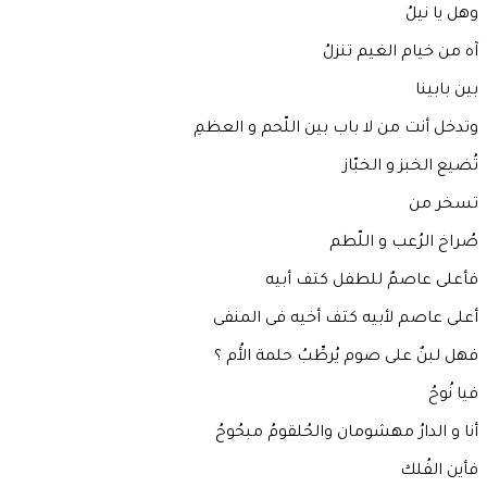
وهل يا نيلُ
آه من خيام الغيم تنزلُ
بين بابينا
وتدخل أنت من لا باب بين اللّحم و العظمِ
تُضيع الخبز و الخبّاز
تسخر من
صُراخ الرُعب و اللّطم
فأعلى عاصمٌ للطفل كتف أبيه
أعلى عاصم لأبيه كتف أخيه فى المنفى
فهل لبنٌ على صوم يُرطِّبُ حلمة الأُم ؟
فيا نُوحُ
أنا و الدارُ مهشومان والحُلقومُ مبحُوحُ
فأين الفُلك