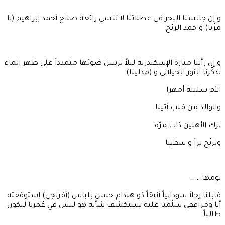
و إن جالسنا البحر في عطلاتنا لا ننسي رائعة صلاح أحمد إبراهيم (يا
مرِّيا) و حمد الريّح
و إن رأينا منارة الإسكندرية ليلاً ترسل ضوئها متمدداً على ظهر الماء
تذكّرنا النور الجيلاني و (مدلينا)
الأم سليلة أمهرا
والوالد من قلب أثينا
ترك الأهلين ذات مرّة
وترنّح براً و سفينا
يومها …..
قابلنا رجلاً سودانياً أنيقاً ذو هندام حسن بلباس (أفرنجي) إستوقفته
أنا ومرافقي سلّمنا عليه نستكشف شأنه هو ليس في عُمرنا ليكون
طالباً