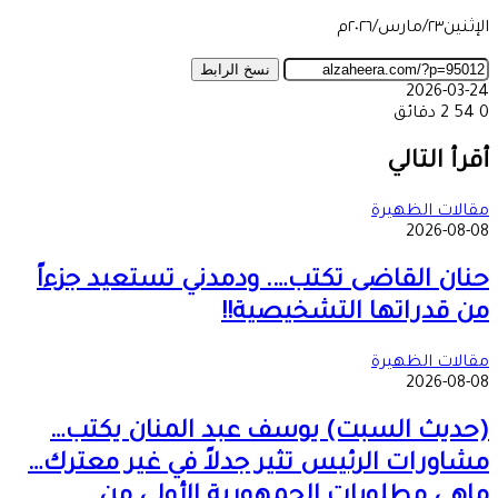
الإثنين٢٣/مارس/٢٠٢٦م
نسخ الرابط
2026-03-24
0
54
2 دقائق
‫X
طباعة
تيلقرام
ماسنجر
ماسنجر
واتساب
مشاركة
فيسبوك
عبر
أقرأ التالي
البريد
مقالات الظهيرة
2026-08-08
حنان القاضى تكتب…. ودمدني تستعيد جزءاً
من قدراتها التشخيصية!!
مقالات الظهيرة
2026-08-08
(حديث السبت) يوسف عبد المنان يكتب…
مشاورات الرئيس تثير جدلاً في غير معترك…
ماهي مطلوبات الجمهورية الأولى من