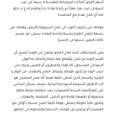
أشهر أطباق المائدة الرمضانية التقليدية لا سيما في غرب
السودان حيث يعدّ بهاراً ذو رائحة نفاذة جداً وطعم لاذع لا يخلو
منه أي ملاح يقدم مع العصيدة.
وهنالك من يضيف الكوب الي ملاح الشرموط الأبيض وهنالك من
يشيفة لملاح التقلية ونسبة لرائحته النفاذة يسمى (ود ميسر
تاكله باليمين تشمو في الايسر).
ومن الملاحظات أيضا ملاح الكمبو اوملاح من اللوبيا يُصنع بأن
يُقشر اللوبيا ثم يغلى وتُقطع فيه بصلة ويُضاف له الفول
السوداني المسحون (الدكوة) والعطرون أو المرس ويترك حتى
تدوب اللوبا ثم يُلايق بالويكة، ويُضاف الملح والبهارات من التوم و
الكزبرة والشمار الذي يُعطي نكهة طيبة. أما ملاح المصران هو
أحد الأطباق الشعبية السودانية التراثية، يعتمد بشكل أساسي
على اللوباأمعاء الذبيحة (المصران) بعد نضافته بعناية فائقة
وتجفيفه أو طهيها طازجة مع البصل، الصلصة، والبهارات،
ويُلايق غالباً بالويكة ليعطي قواماً كثيفاً (ملاح مسبك) يُؤكل مع
العصيدة أو ويعتبر من الوجبات الدسمة والمحبوبة في مناطق