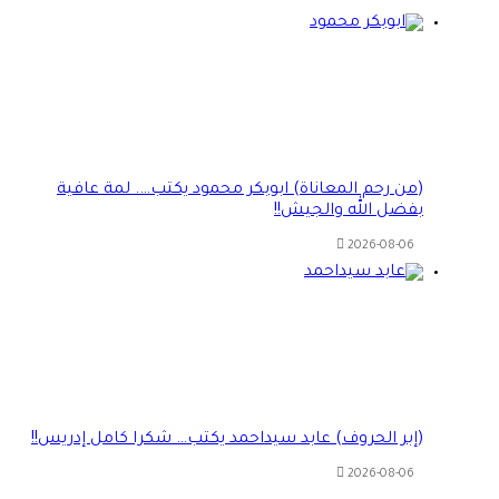
(من رحم المعاناة) ابوبكر محمود يكتب…. لمة عافية
بفضل الله والجيش!!
2026-08-06
(إبر الحروف) عابد سيداحمد يكتب… شكرا كامل إدريس!!
2026-08-06