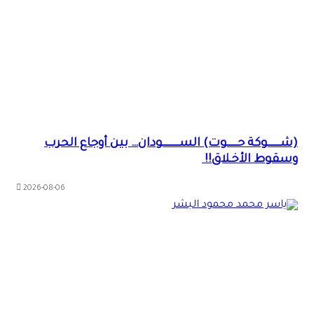
(شــــــوكة حـــــوت) الســــــــودان… بين أوجاع الحرب
وسقوط الأخـلاق!!
2026-08-06