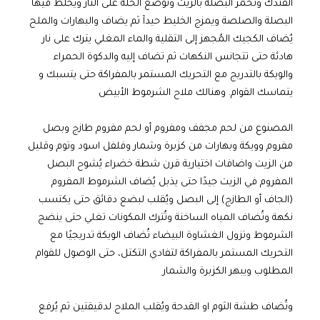
الفندك وتحمر البصلة بالزيت وتوضع الحلة على النار ويخلط فيها
البصلة والصلصة ويمزج الخليط حيدآ ثم يضاف والبهارات والملح
يُضاف الكجيك المُجهز إلى التقلية والماء المغلي يترك على نار
هادئة حتى تتجانس النكهات ثم تضاف إليه والدكوة الحمراء
والويكة بالتدريج مع التحريك المستمر بالمفراكة حتى يتسبك و
يتماسك القوام. وهنالك ملاح الشرموط الأبيض
المصنوع من لحم مجفف ومفروم أو لحم مفروم طازج وبصل
مفروم وويكة وبهارات من كزبرة وشمار وفلفل اسود وتوم وقليل
من الزيت واضافات اختيارية قرن شطة خضراء يُشوح البصل
المفروم في الزيت جيدًا حتى يذبل يُضاف الشرموط المفروم
(الجاف أو الطازج) إلى البصل ويُقلب لبضع دقائق حتى يكتسب
نكهة وتُضاف المياه الساخنة وتُترك المكونات تغلي حتى ينضج
الشرموط وتزول الغشاوة البيضاء تُضاف الويكة تدريجيًا مع
التحريك المستمر بالمفراكة لتفادي التكتل، حتى الوصول للقوام
المطلوب ويبهر الكزبرة والشمار
وتُضاف طشة الثوم او القدحة ويُقلب الملاح لدقيقتين ثم يُرفع