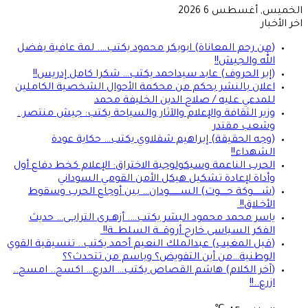
خميس, أغسطس 6 2026
ر الأخبار
(من رحم المعاناة) ابوبكر محمود يكتب…. لمة عافية بفضل
الله والجيش!!
(إبر الحروف) عابد سيداحمد يكتب… شكرا كامل إدريس!!
اعلان بالنشر بحكم من محكمة الأحوال الشخصية الكاملين
للمدعي عليه / صلاح الدين الخليفة محمد
وزير الثقافة والإعلام والآثار والسياحة يكتب: جيش منتصر..
وشعب مقتدر
(وجه الحقيقة) إبراهيم شقلاوي يكتب… حكاية عودة
الشهداء!!
الحرب الناعمة وسيكولوجية الاختراق: الإعلام كخط دفاع أول
وأداة لإعادة تشكيل هيكل الأمن القومي السوداني
(شــــــوكة حـــــوت) الســــــــودان… بين أوجاع الحرب وسقوط
الأخـلاق!!
ياسر محمد محمود البشر يكتب…. أزهــرى الترابــى… حديث
الفكر السياسى خارج أروقـــة السلطـــة!!
(قبل المغيب) عبدالملك النعيم أحمد يكتب.. تنسيقية القوي
الوطنية…من أين التفويض؟ وباسم من تتحدث؟؟
(آخر الكلام) هاشم القصاص يكتب… الدرع… اكسح.. امسح..
ازرع..!!