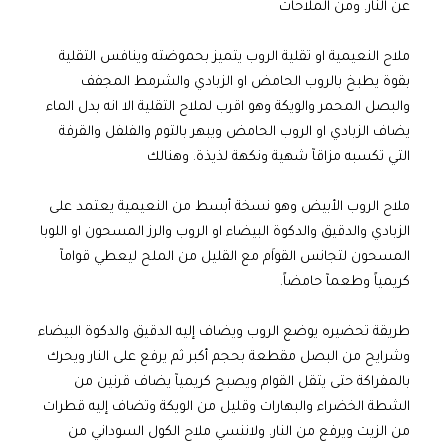
عن النار. ومن الملاحات
ملاح النعيمية او تقلية الروب يتميز بحموضته وينافس التقلية
بقوة يطبخ بالروب الحامض او الزبادي والشرمط المجفف
والبصل المحمر والويكة وهو اقرب لملاح التقلية الا انه بدل الماء
يضاف الزبادي او الروب الحامض ويبهر بالتوم والفلفل والقرفة
التي تكسبه مزاقآ شهية ونكهة لذيذة. وهنالك
ملاح الروب الأبيض وهو نسخة أبسط من النعيمية يعتمد على
الزبادي والدقيق والدكوة البيضاء او الروب والرز المسحون او اللوبا
المسحون لتجانس القواَم مع القليل من الملح ليعطي قوامآ
كريمياً وطعمآ حامضاً.
طريقة تحضيره يوضع الروب ويضاف إليه الدقيق والدكوة البيضاء
وشرايح من البصل مقطعة بحجم أكبر ثم يرفع على النار ويحرك
بالمفراكة حتى يتقل القوام ويصبح كريميآ يضاف قرنين من
الشطة الخضراء والبهارات وقليل من الويكة وتضاف إليه قطرات
من الزيت ويرفع من النار. ولاننسي ملاح الكول السوداني من