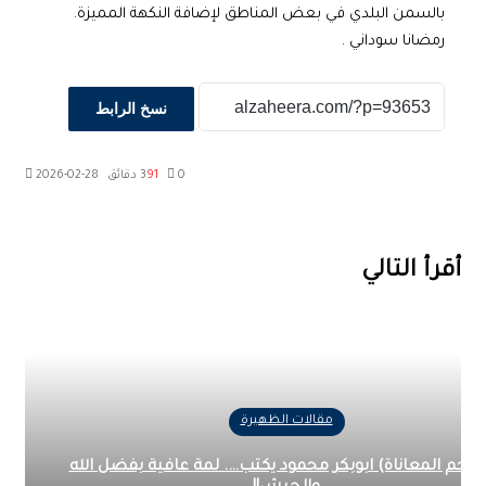
بالسمن البلدي في بعض المناطق لإضافة النكهة المميزة.
رمضانا سوداني .
نسخ الرابط
0
91
3 دقائق
2026-02-28
‫X
طباعة
تيلقرام
ماسنجر
ماسنجر
واتساب
مشاركة
فيسبوك
عبر
البريد
أقرأ التالي
مقالات الظهيرة
حم المعاناة) ابوبكر محمود يكتب…. لمة عافية بفضل الله