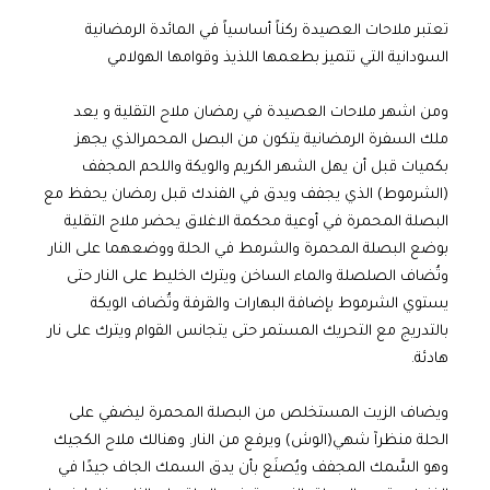
تعتبر ملاحات العصيدة ركناً أساسياً في المائدة الرمضانية
السودانية التي تتميز بطعمها اللذيذ وقوامها الهولامي
ومن اشهر ملاحات العصيدة في رمضان ملاح التقلية و يعد
ملك السفرة الرمضانية يتكون من البصل المحمرالذي يجهز
بكميات قبل أن يهل الشهر الكريم والويكة واللحم المجفف
(الشرموط) الذي يجفف ويدق في الفندك قبل رمضان يحفظ مع
البصلة المحمرة في أوعية محكمة الاغلاق يحضر ملاح التقلية
بوضع البصلة المحمرة والشرمط في الحلة ووضعهما على النار
وتُضاف الصلصلة والماء الساخن ويترك الخليط على النار حتى
يستوي الشرموط بإضافة البهارات والقرفة وتُضاف الويكة
بالتدريج مع التحريك المستمر حتى يتجانس القوام ويترك على نار
هادئة.
ويضاف الزيت المستخلص من البصلة المحمرة ليضفي على
الحلة منظرآ شهي(الوش) ويرفع من النار. وهنالك ملاح الكجيك
وهو السَّمك المجفف ويُصنَع بأن يدق السمك الجاف جيدًا في