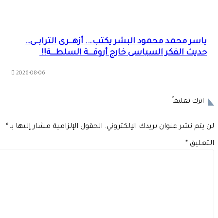
ياسر محمد محمود البشر يكتب…. أزهــرى الترابــى…
حديث الفكر السياسى خارج أروقـــة السلطـــة!!
2026-08-06
اترك تعليقاً
 يتم نشر عنوان بريدك الإلكتروني.
الحقول الإلزامية مشار إليها بـ
*
تعليق
*