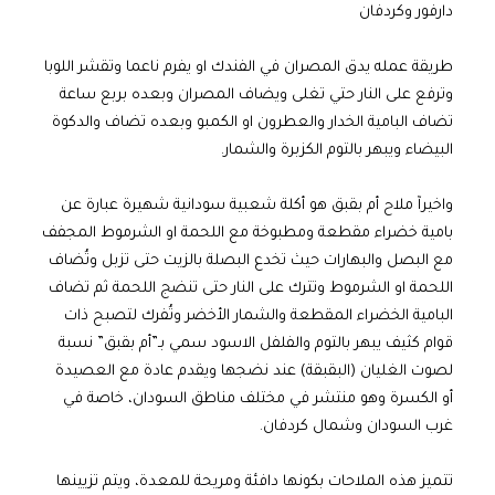
دارفور وكردفان
طريقة عمله يدق المصران في الفندك او يفرم ناعما وتقشر اللوبا
وترفع على النار حتي تغلى ويضاف المصران وبعده بربع ساعة
تضاف البامية الخدار والعطرون او الكمبو وبعده تضاف والدكوة
البيضاء ويبهر بالتوم الكزبرة والشمار.
واخيرآ ملاح أم بقبق هو أكلة شعبية سودانية شهيرة عبارة عن
بامية خضراء مقطعة ومطبوخة مع اللحمة او الشرموط المجفف
مع البصل والبهارات حيث تخدع البصلة بالزيت حتى تزبل وتُضاف
اللحمة او الشرموط وتترك على النار حتى تنضج اللحمة ثم تضاف
البامية الخضراء المقطعة والشمار الأخضر وتُفرك لتصبح ذات
قوام كثيف يبهر بالتوم والفلفل الاسود سمي بـ”أم بقبق” نسبة
لصوت الغليان (البقبقة) عند نضجها ويقدم عادة مع العصيدة
أو الكسرة وهو منتشر في مختلف مناطق السودان، خاصة في
غرب السودان وشمال كردفان.
تتميز هذه الملاحات بكونها دافئة ومريحة للمعدة، ويتم تزيينها