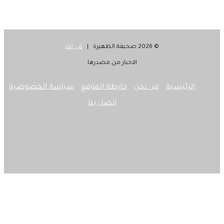
© 2026 صحيفة الظهيرة |
مي تك
الاخبار من مصدرها
الرئيسية
من نحن
خارطة الموقع
سياسة الخصوصية
اتصل بنا
‫X
فيسبوك