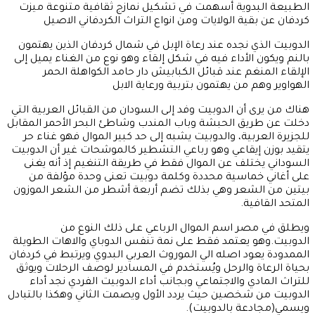
الطبيعة البدوية أسهمت في تشكيل نمازج ثقافية متنوعة ميزت
كردفان عن بقية الولايات ومن انواع التراث الكردفاني الاصيل
الدوبيت الذي نجده عند رعاة الإبل في شمال كردفان الذين يهتمون
بالنم ويكون الأداء فيه في شكل إلقاء وهو نوع من الغناء يميل إلى
الإلقاء المنغم عند قبائل الكبابيش دار حامد الكواهلة الحمر
الهواوير وهم من يهتمون بتربية ورعاية الابل
هناك من يرى أن الدوبيت وفد إلى السودان من القبائل العربية التي
دخلت عن طريق الحبشة وباب المندب وشاطئ البحر الأحمر المقابل
للجزيرة العربية، والدوبيت يشبه إلى حد كبير الموال فهو غناء حر
يتقيد بوزن إيقاعي وهو رباعي التشطير كالموشحات غير أن الدوبيت
السوداني يختلف عن الموال فقط في طريقة التنغيم إذ أنه يغنى
على أغاني خماسية محددة وكلمة دوبيت تعنى وحدة مؤلفة من
بيتين من الشعر وهي بذلك تضم أربعة أشطر من الشعر الموزون
المتحد القافية.
ويطلق في مصر اسم الموال الرباعي على ذلك النوع من
الدوبيت.وهو يعتمد فقط على نمة تنفس الدوباي والاهات الطويلة
الممدودة يعود اصله الي الموروث العربي البدوي ويرتبط في كردفان
بحياة الرعاة والرحل ويُستخدم في المسادير لوصف الرحلات ويوثق
للتراث المادي والاجتماعي وبجانب أداء الدوبيت الفردي نجد أداء
الدوبيت من شخصين حيث يردد الأول ويصمت الثاني وهكذا بالتبادل
ويسمي(مجادعة بالدوبيت).