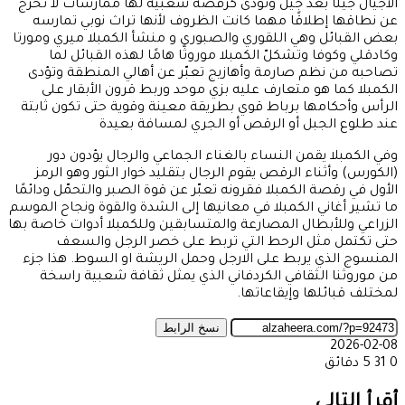
الأجيال جيلًا بعد جيل وتؤدى كرقصة شعبية لها ممارسات لا تخرج
عن نطاقها إطلاقًا مهما كانت الظروف لأنها تراث نوبي تمارسه
بعض القبائل وهي اللقوري والصبوري و منشأ الكمبلا ميري ومورتا
وكادقلي وكوفا وتشكلّ الكمبلا موروثًا هامًا لهذه القبائل لما
تصاحبه من نظم صارمة وأهازيج تعبّر عن أهالي المنطقة وتؤدى
الكمبلا كما هو متعارف عليه بزي موحد وربط قرون الأبقار على
الرأس وأحكامها برباط قوي بطريقة معينة وقوية حتى تكون ثابتة
عند طلوع الجبل أو الرقص أو الجري لمسافة بعيدة
وفي الكمبلا يقمن النساء بالغناء الجماعي والرجال يؤدون دور
(الكورس) وأثناء الرقص يقوم الرجال بتقليد خوار الثور وهو الرمز
الأول في رقصة الكمبلا فقرونه تعبّر عن قوة الصبر والتحمّل ودائمًا
ما تشير أغاني الكمبلا في معانيها إلى الشدة والقوة ونجاح الموسم
الزراعي وللأبطال المصارعة والمتسابقين وللكمبلا أدوات خاصة بها
حتى تكتمل مثل الرحط التي تربط على خصر الرجل والسعف
المنسوج الذي يربط على الارجل وحمل الريشة او السوط. هذا جزء
من موروثنا الثقافي الكردفاني الذي يمثل ثقافة شعبية راسخة
لمختلف قبائلها وإيقاعاتها.
نسخ الرابط
2026-02-08
0
31
5 دقائق
‫X
طباعة
تيلقرام
ماسنجر
ماسنجر
واتساب
مشاركة
فيسبوك
عبر
أقرأ التالي