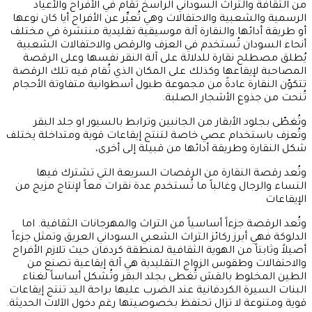
من الثقافة والتراث السوداني الراسخ تُقام في الأفراح والأعياد
الرسمية والشعبية والاحتفالات وهي تُعبِّر عن الأفراح أيا كان نوعها
أو طريقة أدائها.والنقارة آلة موسيقية تقليدية منتشرة في مختلف
أنحاء السودان تُستخدم في العزف والرقص والاحتفالات الشعبية
يُطلق مصطلح نقارة للدلالة على آلة النقر نفسها وعلى الرقصة
المصاحبة لإيقاعها وكذلك على المكان الذي تُقام فيه تلك الرقصة
تتكوّن النقارة عادةً من مجموعة طبول أسطوانية متفاوتة الأحجام
تُنحت من جذوع الأشجار الصلبة.
وتُغطّى بجلود الأبقار من الجانبين وترابط بالسيور او جلد البقر
وتُعزف باستخدام عصي خاصة لتنتج إيقاعات قوية ومتداخلة يختلف
شكل النقارة وطريقة أدائها من قبيلة إلى أخرى،
وتُعد رقصة النقارة من الرقصات السريعة التي تشترك فيها
النساء والرجال وغالباً ما تُستخدم عدة نقرات معاً لإنتاج مزيج من
الإيقاعات
وتُعد الرقصة جزءاً أساسياً من التراث والمهرجانات الثقافية. اما
الدلوكة فهي أبرز ركائز التراث الشعبي السوداني العريق وتمثل جزءاً
أصيلاً وثابتاً من الهوية الثقافية لمنطقة كردفان حيث تلازم الأفراح
والاحتفالات وطقوس الزواج التقليدية هي آلة إيقاعية تصنع من
الطين المخلوط بالقش تُغطى بجلد البقر وتُشكل أساساً لغناء
البنات السيرة الكردفانية عند الضرب عليها براحة اليد تنتج إيقاعات
قوية ومتنوعة لا تزال تحتفظ بخصوصيتها رغم دخول الآلات الحديثة.