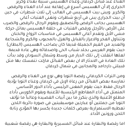
الغناء عند قبائل كردفان وغناء الهسيس شبيه بغناء وكرير
الجرارى إلا أن الهسيس أسرع في إيقاعه عند أداء الغناء والرقص
والكرير. ويبنى بيت الهسيس في الغالب إلى ثلاث شطرات في حين
أن بيت الجرارى يبنى في أربع شطرات وتغني الفتيات أغاني
الهسيس بجانب الرقص والتصفيق ويقوم الرجال بالرقص والضرب
على الأرض بالأرجل ورقص الفتيات في حلقة الهسيس يماثل حركة
مشي الأبل وتقدم أغاني الهسيس في مناسبات الزواج والختان
وتتناول الفخر والاعزاز بالقبايل والغزل بالمحبوب والكرم والشجاعة
والعديد من القيم الجميلة قديما كان يصاحب الهسيس (البطان)
حيث يقوم العريس بجلد شباب الحي واصدقائه وهي عادة قديمة
لعلها انتقلت إلى تلك الديار من وسط وشمال السودان وقد بدأت
تلك العادة في الاندثار الا ان بعض القبائل مازلت تتمسك بها مثل
قبيلتي دارحامد والمجانين في شمال كردفان.
ومن التراث الكردفاني رقصة التويا وهي نوع من الغناء والرقص
تمارسه بعض القبائل من رعاة الإبل في كردفان وغناء التويا يؤدية
الرجال فقط حيث يقوم المغنى الرئيسى بأداء الدور الأساسي
المتمثل في أداء المقاطع الرئيسية للأغنية ويقوم الكورس بأداء
مطلع الأغنية والذي يتكرر ما بين أبيات القصيدة وغالباً ما تؤلف
التويا من جملتين أو عبارتين موسيقيتين في صورة دائرية اللحن
تعطيه الاستمرارية بعرض كلمات جديدة يكسر بها المؤدي رتابة
اللحن وروتين الأداء.
اما رقصة والنقارة عند قبائل المسيرية والبقارة هي رقصة شعبية