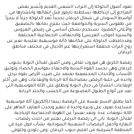
تعود أصول الدلوكة إلى التراث الشعبي القديم وتُشير بعض
المراجع إلى ارتباطها بسلطنة دارفور قبل انتقالها وانتشارها في
أواسط السودان في شمال كردفان تحديداً تُعد الدلوكة جزءاً لا يتجزأ
من طقوس البديرية والجوامعة حيث تمتزج دقاتها بالتصفيق
والأغاني المميزة. تستخدم بشكل أساسي في رقيص العروس
والسيرة (موكب العريس) والاحتفالات الاجتماعية المختلفة.
وقدحافظت الدلوكة على مكانتها كآلة موسيقية تقليدية تعبر عن
روح التراث محققةً استمراريتها عبر الأجيال في مختلف مناطق
كردفان.
رقصة الكرنق هي موروث ثقافي وفني أصيل لقبائل النوبة بجنوب
كردفان وهي تجسد القوة البدنية والاحتفاء بمواسم الحصاد وتوثيق
الأنساب والأحداث المجتمعية تعتمد على ضرب الأرض بقوة برجل
واحدة في حلبة الرقص بمصاحبة آلة الربابة والإيقاعات وهي من أكثر
الإيقاعات انتشاراً في جبال النوبة ويطلق على الآلة الموسيقية التي
تعد من أنواع الطبول المصنوعة من الخشب والجلد الربابة.
كما يطلق الاسم نفسه على الرقصة بينما لـ(الكرنق) آلة موسيقية
مساعدة تعزف على وتيرة واحدة لا تتغير ويحدث العازف الماهر على
الآلة تنويعات عدة. وتعد تعبيراً عن الهوية الاجتماعية الإنتاجية
لقبائل النوبة. ناتي الي رقصة الدرملي تعتبر من احدث رقصات
البقارة وأجمل الرقصات الشعبية السودانية. نشأت لاول مرة في
المنطقة الشرقية من اقليم جنوب كردفان. وفي تلودي وكلوقي