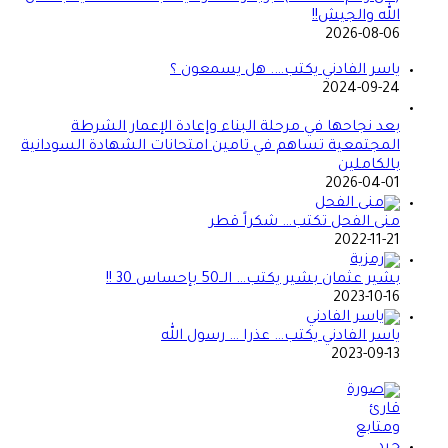
الله والجيش!!
2026-08-06
ياسر الفادني يكتب…. هل يسمعون ؟
2024-09-24
بعد نجاحها في مرحلة البناء وإعادة الإعمار الشرطة
المجتمعية تساهم في تامين امتحانات الشهادة السودانية
بالكاملين
2026-04-01
منى الفحل تكتب… شكراً قطر
2022-11-21
بشير عثمان بشير يكتب… الــ50 بإحساس 30 !!
2023-10-16
ياسر الفادني يكتب… عذرا … رسول الله
2023-09-13