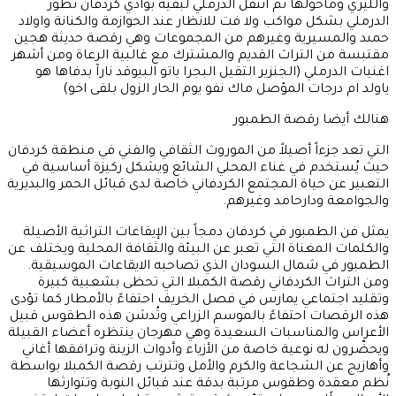
والليري وماحولها ثم انتقل الدرملي لبقية بوادي كردفان تطور
الدرملي بشكل مواكب ولا فت للانظار عند الحوازمة والكنانة واولاد
حمىد والمسيرية وغيرهم من المجموعات وهي رقصة حديثة هجين
مقتبسة من التراث القديم والمشترك مع غالبية الرعاة ومن أشهر
اغنيات الدرملي (الجنزير التقيل البجرا ياتو البيوقد نارآ بدفاها هو
ياولد ام درجات المؤصل ماك نفو يوم الحار الزول بلقى اخو)
هنالك أيضا رقصة الطمبور
التي تعد جزءاً أصيلاً من الموروث الثقافي والفني في منطقة كردفان
حيث يُستخدم في غناء المحلي الشائع ويشكل ركيزة أساسية في
التعبير عن حياة المجتمع الكردفاني خاصة لدى قبائل الحمر والبديرية
والجوامعة ودارحامد وغيرهم.
يمثل فن الطمبور في كردفان دمجاً بين الإيقاعات التراثية الأصيلة
والكلمات المغناة التي تعبر عن البيئة والثقافة المحلية ويختلف عن
الطمبور في شمال السودان الذي تصاحبه الايقاعات الموسيقية.
ومن التراث الكردفاني رقصة الكمبلا التي تحظى بشعبية كبيرة
وتقليد اجتماعي يمارس في فصل الخريف احتفاءً بالأمطار كما تؤدى
هذه الرقصات احتفاءً بالموسم الزراعي وتُدشن هذه الطقوس قبيل
الأعراس والمناسبات السعيدة وهي مهرجان ينتظره أعضاء القبيلة
ويحضّرون له نوعية خاصة من الأزياء وأدوات الزينة وترافقها أغاني
وأهازيج عن الشجاعة والكرم والأمل وتترتب رقصة الكمبلا بواسطة
نُظم معقدة وطقوس مرتبة بدقة عند قبائل النوبة وتتوارثها