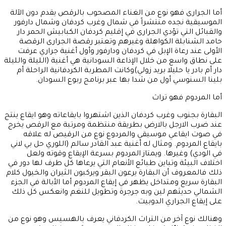
أما الجرارى فهو نوع من الغناء المصحوب بالرقص يقدم دون الآلة
الموسيقية نجده منتشراً في شمال وغرب كردفان وشمال دارفور
والقبائل التي تؤدي الجرارى في إقليم كردفان الكبابيش الحمر دار
حامد الشنابلة الكواهلة وغيرهم وتعتبر رقصة الجرارى الرقصة
الأولى عند رعاة الإبل في كردفان ودارفور وأول أغنية جراري عرفت
على نطاق واسع من خلال الإذاعة السودانية هي أغنية (الليلة والليلة
دار أم بادر يا حليلا بريد زولي)وكانت المطربة الكردفانية الراحلة أم
بلينا السنوسي أول من شدا بها عبر برنامج ربوع السودان.
أما المردوم فهو تراث
البقارة بجنوب وغرب كردفان الذين اشتهروا بايقاعاته وهو ايقاع ينتج
عند ضرب الارجل بالارض بطريقة منتظمة ومرتبة مع الرقص يخرج
في صوت ايقاعي موسيقي والمردوع نوع من الرقيص له علاقه
بايقاع المردوم. ومثال له أغنية عبد القادر سالم (اللوري حل بي لاني
في الودي) وغيرها. ويمتاز المردوم بسرعة الإيقاع وقوته ولعل
اختلاف البيئة وتباين طبائع الأنعام التي يرعاها كل طرف لها دور في
ذلك فالمعروف أن البقارة يرعون البقر ويركبون الثيران والخيول كلام
البقارة سريع ومتداخل يظهر في إيقاع المردوم أما الأبالة في الجزء
الشمالي حديثهم لين وبه جرجرة وتطويل للنغم وانعكس كل ذلك
على إيقاع الجراري الدوبيت.
وهنالك نوع آخر من التراث الكردفاني يعرف بالهسيس وهو نوع من