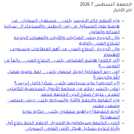
الجمعة, أغسطس 7 2026
اخر الأخبار
وزير الاعلام خالد الإعيسر يكتب…. مستقبل السودان.. من
هيمنة نفوذ المسؤول في زمن البطش والاستبداد إلى سيادة
العدالة والقانون
والي الجزيرة يدشن المركبات والآليات والمعدات الجديدة
للدفاع المدني بالولاية
والي الجزيرة : الدفاع المدني من أهم القطاعات وتستوجب
الاهتمام
(آخر الكلام) هاشم القصاص يكتب… الدفاع المدني… دائماً في
الموعد ٠٠٠٠!!
(من رحم المعاناة) ابوبكر محمود يكتب…. لمة عافية بفضل
الله والجيش!!
(إبر الحروف) عابد سيداحمد يكتب… شكرا كامل إدريس!!
اعلان بالنشر بحكم من محكمة الأحوال الشخصية الكاملين
للمدعي عليه / صلاح الدين الخليفة محمد
وزير الثقافة والإعلام والآثار والسياحة يكتب: جيش منتصر..
وشعب مقتدر
(وجه الحقيقة) إبراهيم شقلاوي يكتب… حكاية عودة
الشهداء!!
الحرب الناعمة وسيكولوجية الاختراق: الإعلام كخط دفاع أول
وأداة لإعادة تشكيل هيكل الأمن القومي السوداني