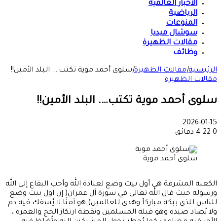
الأخبار العالمية
الرياضية
المنوعات
سوشال ميديا
مقالات الظهيرة
وظائف
الرئيسية
|
مقالات الظهيرة
|
سلوى أحمد موية تكتب…. البلد الأمين!!
مقالات الظهيرة
سلوى أحمد موية تكتب…. البلد الأمين!!
2026-01-15
0
22
4 دقائق
سلوى أحمد موية
الكعبة المشرفة هي أول بيت وضع لعبادة الله وأحب البقاع إلى الله
ورسوله حيث قال الله تعالى في سورة آل عمران( إن اول بيت وضع
للناس للذي ببكة مباركآ وهدى للعالمين) هو أمنًا لا يُسفك فيه دم
ولا يُصاد صيده وهو قبلة المسلمين ونقطة ارتكاز الحج والعمرة ،