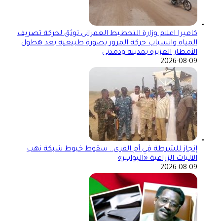
كاميرا اعلام وزارة التخطيط العمرانى توثق لحركة تصريف
المياه وانسياب حركة المرور بصورة طبيعيه بعد هطول
الأمطار الغزيره بمدينة ودمدنى
2026-08-09
إنجاز للشرطة في أم القرى.. سقوط خيوط شبكة نهب
الآليات الزراعية «البوابير»
2026-08-09