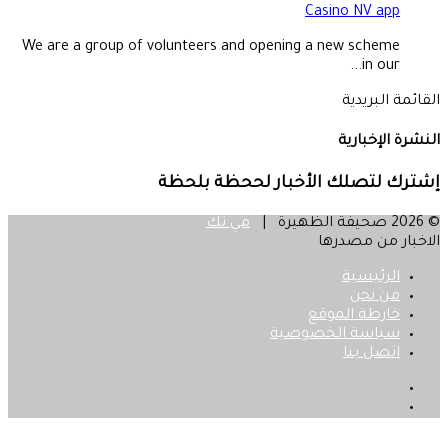
Casino NV app
We are a group of volunteers and opening a new scheme
in our...
القائمة البريدية
النشرة الإخبارية
إشترك لتصلك الأخبار لححظة بلحظة
© 2026 صحيفة الظهيرة |
مي تك
الاخبار من مصدرها
الرئيسية
من نحن
خارطة الموقع
سياسة الخصوصية
اتصل بنا
فيسبوك
‫X
زر