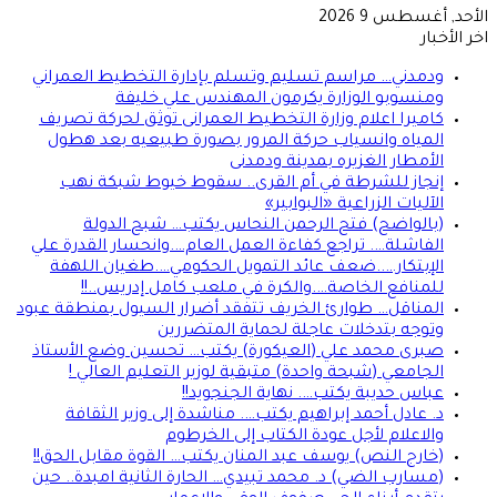
الأحد, أغسطس 9 2026
اخر الأخبار
ودمدني… مراسم تسليم وتسلم بإدارة التخطيط العمراني
ومنسوبو الوزارة يكرمون المهندس علي خليفة
كاميرا اعلام وزارة التخطيط العمرانى توثق لحركة تصريف
المياه وانسياب حركة المرور بصورة طبيعيه بعد هطول
الأمطار الغزيره بمدينة ودمدنى
إنجاز للشرطة في أم القرى.. سقوط خيوط شبكة نهب
الآليات الزراعية «البوابير»
(بالواضح) فتح الرحمن النحاس يكتب… شبح الدولة
الفاشلة…. تراجع كفاءة العمل العام….وانحسار القدرة علي
الإبتكار…..ضعف عائد التمويل الحكومي….طغيان اللهفة
للمنافع الخاصة….والكرة في ملعب كامل إدريس..!!
المناقل… طوارئ الخريف تتفقد أضرار السيول بمنطقة عبود
وتوجه بتدخلات عاجلة لحماية المتضررين
صبرى محمد علي (العيكورة) يكتب… تحسين وضع الأستاذ
الجامعي (شبحة واحدة) متبقية لوزير التعليم العالي !
عباس حديبة يكتب…. نهاية الجنجويد!!
د. عادل أحمد إبراهيم يكتب…. مناشدة إلى وزير الثقافة
والاعلام لأجل عودة الكتاب إلى الخرطوم
(خارج النص) يوسف عبد المنان يكتب… القوة مقابل الحق!!
(مسارب الضي) د. محمد تبيدي… الحارة الثانية امبدة.. حين