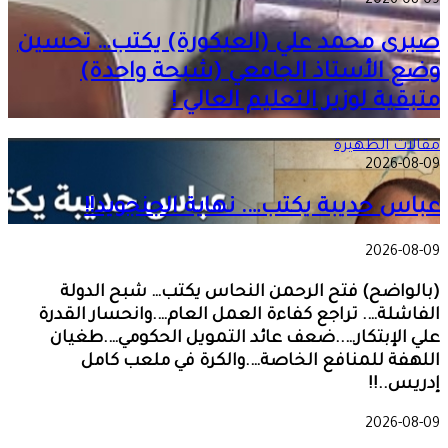
2026-08-09
صبرى محمد علي (العيكورة) يكتب… تحسين
وضع الأستاذ الجامعي (شبحة واحدة)
متبقية لوزير التعليم العالي !
مقالات الظهيرة
2026-08-09
عباس حديبة يكتب…. نهاية الجنجويد!!
2026-08-09
(بالواضح) فتح الرحمن النحاس يكتب… شبح الدولة
الفاشلة…. تراجع كفاءة العمل العام….وانحسار القدرة
علي الإبتكار…..ضعف عائد التمويل الحكومي….طغيان
اللهفة للمنافع الخاصة….والكرة في ملعب كامل
إدريس..!!
2026-08-09