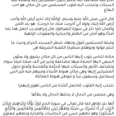
الأجر فيه مضاعف كما يُحظر دخول المشركين إليه وتُغلظ فيه
السيئات وتنجذب اليه قلوب المسلمين من كل مكان هو احب
البقاع
قال النبي صلى الله عليه وسلم: (والله إنك لخير أرض الله وأحب
أرض الله إليك ولولا أني أخرجت منك ما خرجت). هو بلد الأمن
والامان كما ذكر في سورة البقرة(وإذ قال إبراهيم رب اجعل هذا بلدا
آمنآ) وهو أمان من الظلم والجبابرة والعقوبات الإلهية
وقبلة المسلمين (فول وجهك شطر المسجد الحرام وحيث ما
كنتم فولوا وجوهكم شطره) الكعبة الشريفة هي
مثابة للناس يثوب إليها الناس من كل مكان بشوق ولا يملًون
السعي اليها الصلاة فيها مضاعفة وخير من ألف صلاة فيما سواه
وتضاعف الأجور والسيئات فيها مُحرَّمة ومُقدسة ويُمنع دخول
المشركين إليها وهي مكان هبوط الأنبياء وقبرهم فيه قبر النبي
إسماعيل وسبعون نبياً و موطن هبوط الملائكة
تنجذب إليه القلوب (فاجعل أفئدة من الناس تهوي إليهم)
وهي محصن من الدجال لا يدخلها الدجال ولا يطأها
أنها بلد طاهر كما قال تعالى في سورة الحج (وَإِذْ بَوَّأْنَا لِإِبْرَاهِيمَ مَكَانَ
الْبَيْتِ أَن لَّا تُشْرِكْ بِي شَيْئًا وَطَهِّرْ بَيْتِيَ لِلطَّائِفِينَ وَالْقَائِمِينَ وَالرُّكَّعِ
السُّجُودِ) وهو تطهير حسي من النجاسات والقذارة وتطهير معنوي