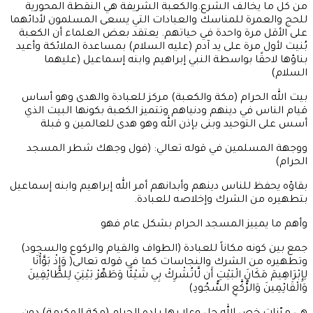
من كل ما يخالف الشرع.والكعبة الشريفة هي النقطة المحورية
للحج والعمرة للمناسك والعبادات التي يسعى المسلمون لأدائهما
على الأقل مرة واحدة في حياتهم. يعتقد بعض العلماء أن الكعبة
بُنيت لأول مرة على يد آدم (عليه السلام) بمساعدة الملائكة وأعيد
بناؤها لاحقًا بواسطة النبي إبراهيم وابنه إسماعيل (عليهما
السلام)
بيت الله الحرام (مكة والكعبة) مركز للعبادة والهدى وهو أساس
قيام الناس في دينهم ودنياهم وتتميز الكعبة بكونها البيت الذي
أسس على التوحيد وبنى بإذن الله وهو هدى للعالمين و قبلة
ووجهة المسلمين في قوله تعالي: (فول وجهك شطر المسجد
الحرام)
بقاؤه يحفظ للناس دينهم وأبدانهم أمر الله إبراهيم وابنه إسماعيل
بتطهيره من الشرك وإخلاصه للعبادة.
وأهم ما يمييز المسجد الحرام بشكل عام فهو
جمع بين كونه مكاناً للعبادة (الطواف والقيام والركوع والسجود)
وتطهيره من الشرك والنجاسات كما في قوله تعالى( وَإِذْ بَوَّأْنَا
لِإِبْرَاهِيمَ مَكَانَ الْبَيْتِ أَن لَّاتُشْرِكْ بِي شَيْئًا وَطَهِّرْ بَيْتِيَ لِلطَّائِفِينَ
وَالْقَائِمِينَ وَالرُّكَّعِ السُّجُودِ)