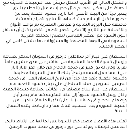
والشكل الحالي هو الأقرب لشكل قريش بعد الترميمات الحديثة مع
الحفاظ على بعض المعالم مثل حجر إسماعيل (الحطيم) الذي
يعتبر جزءًا من البيت الأصلي. اما تاريخ كسوة الكعبة يمتد من
عصور ما قبل الإسلام حيث كساها الأنبياء والأمراء بأقمشة
مختلفة مثل البرود اليمانية والقباطي المصرية ثم توالت الألوان
والأقمشة عبر التاريخ (الأبيض الأحمر الأصفر الأخضر) قبل أن يستقر
اللون الأسود مع العصر العباسي لتصبح المملكة العربية
السعودية هي الجهة المصنعة والمسؤولة عنها بشكل كامل في
العصر الحديث.
السلطان علي دينار آخر سلاطين دارفور في السودان اشتهر بصناعة
وإرسال كسوة الكعبة المشرفة من الفاشر على مدى عشرين عاماً
تقريباً وكان له دور كبير في خدمة الحجاج من خلال حفر الآبار (آبار
علي)، مما جعل اسمه مرتبطاً بتلك الأعمال الخيرية العظيمة
وكسوة الكعبة ويُعد هذا جزءاً من تاريخ السودان الغني في خدمة
الحرمين الشريفين صلة السلطان علي دينار بكسوة الكعبة قام
السلطان علي دينار ببناء مصنعاً في الفاشر لصناعة كسوة الكعبة
وكان يرسل الكسوة سنوياً إلى مكة المكرمة.كما قام بحفر آبار
وإطعام الحجاج في ميقات (آبار على) (ذي الحليفة) بالقرب من
المدينة المنورة وجدّد المسجد هناك مما زاد ارتباطه بهذه الأعمال
النبيلة
تعتبر هذه الأعمال مصدر فخر للسودانيين لما لها من ارتباط بالركن
الخامس للإسلام وتؤكد على دور دارفور في خدمة ضيوف الرحمن