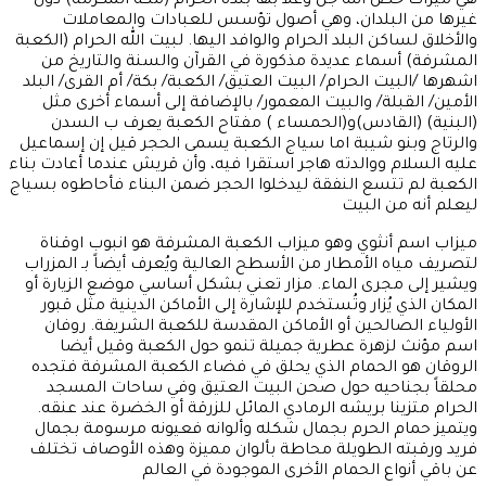
هي ميّزات خص الله جل وعلا بها بلده الحرام (مكة المكرمة) دون
غيرها من البلدان، وهي أصول تؤسس للعبادات والمعاملات
والأخلاق لساكن البلد الحرام والوافد اليها. لبيت الله الحرام (الكعبة
المشرفة) أسماء عديدة مذكورة في القرآن والسنة والتاريخ من
اشهرها /البيت الحرام/ البيت العتيق/ الكعبة/ بكة/ أم القرى/ البلد
الأمين/ القبلة/ والبيت المعمور/ بالإضافة إلى أسماء أخرى مثل
(البنية) (القادس)و(الحمساء ) مفتاح الكعبة يعرف ب السدن
والرتاج وبنو شيبة اما سياج الكعبة يسمى الحجر قيل إن إسماعيل
عليه السلام ووالدته هاجر استقرا فيه، وأن قريش عندما أعادت بناء
الكعبة لم تتسع النفقة ليدخلوا الحجر ضمن البناء فأحاطوه بسياج
ليعلم أنه من البيت
ميزاب اسم أنثوي وهو ميزاب الكعبة المشرفة هو انبوب اوقناة
لتصريف مياه الأمطار من الأسطح العالية ويُعرف أيضاً بـ المزراب
ويشير إلى مجرى الماء. مزار تعني بشكل أساسي موضع الزيارة أو
المكان الذي يُزار وتُستخدم للإشارة إلى الأماكن الدينية مثل قبور
الأولياء الصالحين أو الأماكن المقدسة للكعبة الشريفة. روفان
اسم مؤنث لزهرة عطرية جميلة تنمو حول الكعبة وقيل أيضا
الروقان هو الحمام الذي يحلق في فضاء الكعبة المشرفة فتجده
محلقاً بجناحيه حول صحن البيت العتيق وفي ساحات المسجد
الحرام متزينا بريشه الرمادي المائل للزرقة أو الخضرة عند عنقه.
ويتميز حمام الحرم بجمال شكله وألوانه فعيونه مرسومة بجمال
فريد ورقبته الطويلة محاطة بألوان مميزة وهذه الأوصاف تختلف
عن باقي أنواع الحمام الأخرى الموجودة في العالم