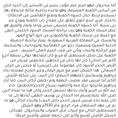
أما شاذروان فهو اسم علم مؤنث يشير في الأساس إلى الجزء البارز
من أساس الكعبة المشرفة، وهو قاعدة رخامية مائلة محيطة بها،
تستخدم لربط حبال كسوة الكعبة وتمنع الطائفين من الاحتكاك
بالجدار. لارين اسم انثوي يُطلق على مفتاح باب الكعبة ويودع عند
بني شيبة. أما كسوة الكعبة فتسمي سدين وراما ولمار والعبق هو
عطر مسك الكعبة وهو زيت برائحة المسك الاسود الخليجي النقي
مع خليط من مسك الكعبة والكمبودي من اجود أنواع العود
والمسك في المملكة العربية السعودية. يمتاز برائحته الجميلة
الذكية المميزة ويشعرك بجو من الطمأنينة والروحانيات والسكينة،
قوي الرائحة والثبات ويأتي من قلب الحرم المكي الشريف . مبنى
الكعبة على شكل مستطيل أو مربع كان ارتفاعها حوالي تسعة أذرع
(أكثر من الحالي) كان لها بابان في اتجاهين مختلفين قريبان من
الأرض الحجر الأسود كان موضوعاً على (عريش) أو منحنى في الركن
الشمالي. هذا الشكل تغير مع مرور الزمان وعبر التاريخ فعندما بناه
إبراهيم وإسماعيل (عليهما السلام) كان البيت على شكله الأصلي
الأكبر أما قريش فقد نقصت النفقة ولم تكتمل أركان البيت كما أراد
إبراهيم فأخرجوا جزءًا منه وأحاطوه بسياج (الحجر/الحطيم). جاء
عبد الله بن الزبير وأعاد بناءها لتشمل الحجر وكان هذا ما تمناه النبي
صلى الله عليه وسلم.اما الحجاج بن يوسف الثقفي أعادها إلى ما
كان عليه بناء قريش (بدون الحجر داخل البيت).والبناء الحالي هو ما
تم في عهد السلطان مراد الرابع عام 1630م وهو الشكل
المستطيل الحالي مع ميزات مثل الميزاب والشاذروان. فقدكان
الشكل الأصلي أوسع وأكبر لكن حجمه تقلص وأصبح مربعًا