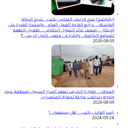
(بالواضح) فتح الرحمن النحاس يكتب… شبح الدولة
الفاشلة…. تراجع كفاءة العمل العام….وانحسار القدرة علي
الإبتكار…..ضعف عائد التمويل الحكومي….طغيان اللهفة
للمنافع الخاصة….والكرة في ملعب كامل إدريس..!!
2026-08-09
المناقل… طوارئ الخريف تتفقد أضرار السيول بمنطقة عبود
وتوجه بتدخلات عاجلة لحماية المتضررين
2026-08-09
ياسر الفادني يكتب…. هل يسمعون ؟
2024-09-24