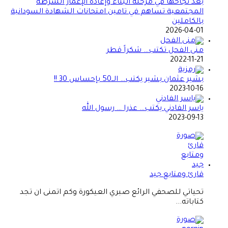
بعد نجاحها في مرحلة البناء وإعادة الإعمار الشرطة
المجتمعية تساهم في تامين امتحانات الشهادة السودانية
بالكاملين
2026-04-01
منى الفحل تكتب… شكراً قطر
2022-11-21
بشير عثمان بشير يكتب… الــ50 بإحساس 30 !!
2023-10-16
ياسر الفادني يكتب… عذرا … رسول الله
2023-09-13
قارئ ومتابع جيد
تحياتي للصحفي الرائع صبري العيكورة وكم اتمنى ان تجد
كتاباته...