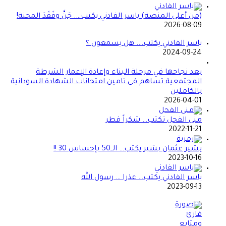
(من أعلى المنصة) ياسر الفادني يكتب…. جَنَّ وفَقَدَ المحنة!
2026-08-09
ياسر الفادني يكتب…. هل يسمعون ؟
2024-09-24
بعد نجاحها في مرحلة البناء وإعادة الإعمار الشرطة
المجتمعية تساهم في تامين امتحانات الشهادة السودانية
بالكاملين
2026-04-01
منى الفحل تكتب… شكراً قطر
2022-11-21
بشير عثمان بشير يكتب… الــ50 بإحساس 30 !!
2023-10-16
ياسر الفادني يكتب… عذرا … رسول الله
2023-09-13