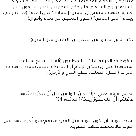
و بناءً على الأحكام الفقهية المستمدة من القرآن الكريم (سورة
المائدة) وآراء الفقهاء، فإن حكم المحاربين الذين يسلمون قبل
القدرة عليهم ينقسم إلى شقين: إسقاط “الحق العام” (حد الحرابة)،
وبقاء “الحق الخاص” (حقوق الآدميين من دماء وأموال).
حكم الذين سلموا من المحاربين (التائبون قبل القدرة):
سقوط حد الحرابة: إذا تاب المحاربون (ألقوا السلاح وسلموا
أنفسهم) قبل أن يتمكن الإمام أو السلطة منهم، سقط عنهم حد
الحرابة (القتل، الصلب، قطع الأيدي والأرجل).
الدليل: قوله تعالى: {إِلَّا الَّذِينَ تَابُوا مِنْ قَبْلِ أَنْ تَقْدِرُوا عَلَيْهِمْ
فَاعْلَمُوا أَنَّ اللَّهَ غَفُورٌ رَحِيمٌ} [المائدة: 34].
شرط التوبة: أن تكون التوبة قبل القدرة عليهم؛ فلو قُدر عليهم قبل
التوبة فلا تسقط عنهم العقوبة.