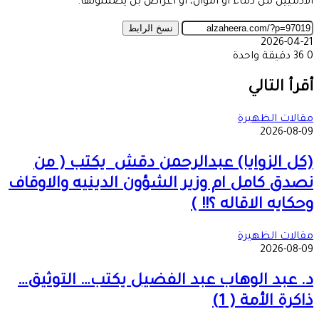
الآدميين من دماء أو أموال، او اعراض بل يضمنونها.
نسخ الرابط
2026-04-21
0
36
دقيقة واحدة
‫X
طباعة
تيلقرام
ماسنجر
ماسنجر
واتساب
مشاركة
فيسبوك
عبر
أقرأ التالي
البريد
مقالات الظهيرة
2026-08-09
(كل الزوايا) عبدالرحمن دقش يكتب ( من
نصدق كامل ام وزير الشؤون الدينيه والاوقاف
وحكايه الاقاله ؟!! )
مقالات الظهيرة
2026-08-09
د. عبد الوهاب عبد الفضيل يكتب… التوثيق…
ذاكرة الأمة ( 1)