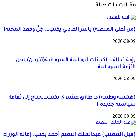
مقالات ذات صلة
(من أعلى المنصة) ياسر الفادني يكتب…. جَنَّ وفَقَدَ المحنة!
2026-08-09
رؤية تحالف الكيانات الوطنية السودانية(تكوين) لحل
الأزمة السودانية
2026-08-09
(همسة وطنية) د. طارق عشيري يكتب…نحتاج إلى ثقافة
سياسية جديدة!!
2026-08-09
(قبل المغيب) عبدالملك النعيم أحمد يكتب..إقالة الوزراء