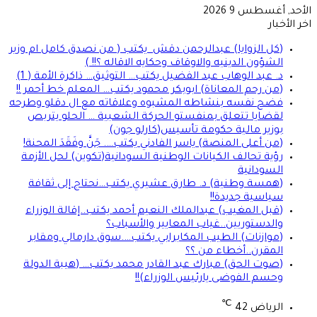
الأحد, أغسطس 9 2026
اخر الأخبار
(كل الزوايا) عبدالرحمن دقش يكتب ( من نصدق كامل ام وزير
الشؤون الدينيه والاوقاف وحكايه الاقاله ؟!! )
د. عبد الوهاب عبد الفضيل يكتب… التوثيق… ذاكرة الأمة ( 1)
(من رحم المعاناة) ابوبكر محمود يكتب… المعلم خط أحمر !!
فضح نفسه بنشاطه المشبوه وعلاقاته مع ال دقلو وطرحه
لقضايا تتعلق بمنفستو الحركة الشعبية … الحلو يتربص
بوزير مالية حكومة تأسيس(كارلو جون)
(من أعلى المنصة) ياسر الفادني يكتب…. جَنَّ وفَقَدَ المحنة!
رؤية تحالف الكيانات الوطنية السودانية(تكوين) لحل الأزمة
السودانية
(همسة وطنية) د. طارق عشيري يكتب…نحتاج إلى ثقافة
سياسية جديدة!!
(قبل المغيب) عبدالملك النعيم أحمد يكتب..إقالة الوزراء
والدستوريين..غياب المعايير والأسباب؟
(موازنات) الطيب المكابرابي يكتب….سوق دارمالي ومقابر
المقرن..أخطاء من ؟؟
(صوت الحق) مبارك عبد القادر محمد يكتب… (هيبة الدولة
وحسم الفوضى يارئيس الوزراء)!!
℃
الرياض
42