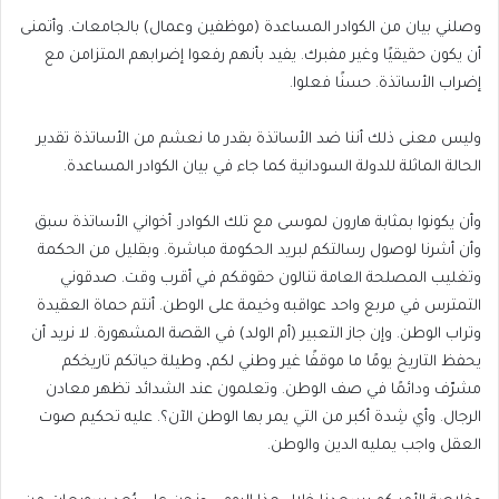
وصلني بيان من الكوادر المساعدة (موظفين وعمال) بالجامعات. وأتمنى
أن يكون حقيقيًا وغير مفبرك. يفيد بأنهم رفعوا إضرابهم المتزامن مع
إضراب الأساتذة. حسنًا فعلوا.
وليس معنى ذلك أننا ضد الأساتذة بقدر ما نعشم من الأساتذة تقدير
الحالة الماثلة للدولة السودانية كما جاء في بيان الكوادر المساعدة.
وأن يكونوا بمثابة هارون لموسى مع تلك الكوادر. أخواني الأساتذة سبق
وأن أشرنا لوصول رسالتكم لبريد الحكومة مباشرة. وبقليل من الحكمة
وتغليب المصلحة العامة تنالون حقوقكم في أقرب وقت. صدقوني
التمترس في مربع واحد عواقبه وخيمة على الوطن. أنتم حماة العقيدة
وتراب الوطن. وإن جاز التعبير (أم الولد) في القصة المشهورة. لا نريد أن
يحفظ التاريخ يومًا ما موقفًا غير وطني لكم، وطيلة حياتكم تاريخكم
مشرّف ودائمًا في صف الوطن. وتعلمون عند الشدائد تظهر معادن
الرجال. وأي شِدة أكبر من التي يمر بها الوطن الآن؟. عليه تحكيم صوت
العقل واجب يمليه الدين والوطن.