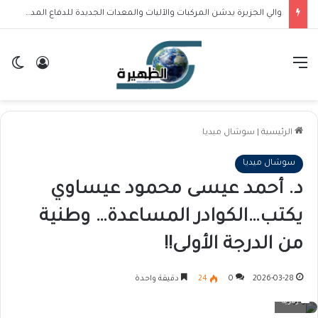
والي الجزيرة يدشن المركبات والآليات والمعدات الجديدة للدفاع المدني بالولاية
القائمة
تسجيل ا
ال
الرئيسية
|
سوشال ميديا
سوشال ميديا
د. أحمد عيسى محمود عيساوي
يكتب…الكوادر المساعدة… وطنية
من الدرجة الأولى!!
2026-03-28
0
24
دقيقة واحدة
رمزية