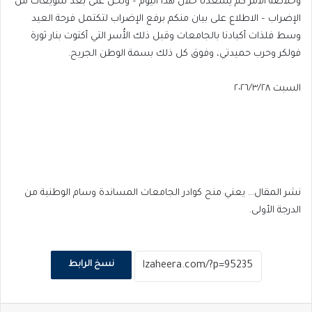
وخلاصة الأمر كم يسعدنا خلال هذا اليوم – ونحن على بُعد سويعات من
الإضراب – الاطلاع على بيان منكم برفع الإضراب لتكتمل فرحة العيد
وسط فلذات أكبادنا بالجامعات وقبل ذلك الأُسر التي أكتوت بنار ثورة
فولكر وحرب حميدتي، وفوق كل ذلك بسمة الوطن الجريح.
السبت ٢٠٢٦/٣/٢٨
نشر المقال… يعني منح كوادر الجامعات المساندة وسام الوطنية من
الدرجة الأولى.
نسخ الرابط