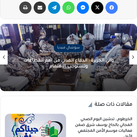
فيسبوك
‫X
ماسنجر
واتساب
تيلقرام
مشاركة عبر البريد
طباعة
سوشال ميديا
والي الجزيرة : الدفاع المدني من أهم القطاعات
وتستوجب الاهتمام
مقالات ذات صلة
الخرطوم… تدشين اليوم الصحي
المجاني بالحاج يوسف شرق ضمن
فعاليات موسم الأمن المجتمعي