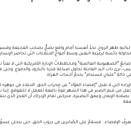
يهِ طهر الروح، نجدُ أنفسنا أمام واقعٍ يضجُّ بصخبِ الفجيعة وقسوة
حاولة بائسة لزعزعة اليقين وسط أمواج الابتلاءات التي تحاصر الإنسا
بعُ “الصهيونية العالمية” ومخططاتُ الإدارة الأمريكية التي لا تفتأ تن
لحبيب، نرى ذات اليد العابثة تحاول صياغة قدرنا بالبارود والدموع. وحتى
حالةِ “غليانٍ مستدام” يخدمُ أجندات الغزاة.
لإرادة التي لا تقبل “إقصاء الفؤاد” عن محراب الحق. الابتلاء في جوهره 
 من قيم الصبر في هذا الشهر قوةً دافعة للعمل لا للتقوقع. إننا نحت
ة الإيمان وعمق البصيرة، مدركين تمام الإدراك أن الفجرَ الذي ننشده ل
صفة.
ي لا تعرِفُ الإقصاء.. فسلامٌ على الصّابرين في دروبِ الحق، حتى ينجلي غسقُ