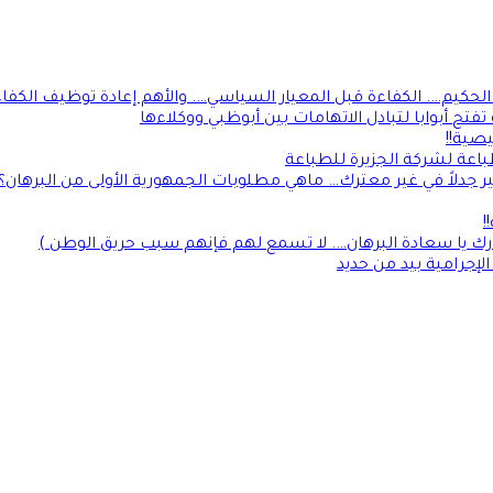
كيم…. الكفاءة قبل المعيار السياسي…. والأهم إعادة توظيف الكفاءأ
فتح أبوابا لتبادل الاتهامات بين أبوظبي ووكلاءها
صية!!
طباعة لشركة الجزيرة للطباعة
جدلاً في غير معترك… ماهي مطلوبات الجمهورية الأولى من البرهان؟
!
رك يا سعادة البرهان…. لا تسمع لهم فإنهم سبب حريق الوطن )
إجرامية بيد من حديد