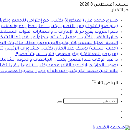
السبت, أغسطس 8 2026
اخر الأخبار
صبرى محمد علي (العيكورة) يكتب… مع إحترامي للجميع ولكن!
(بالواضح) فتح الرحمن النحاس يكتب…. علي خطي دعوة هاشم الح
دعم الحروب يفرغ خزانة الإمارات … وانتصارات القوات المسلحة ت
حنان القاضى تكتب…. ودمدني تستعيد جزءاً من قدراتها التشخي
اللجنة العليا للمشتريات بولاية الجزيرة تفرز عطاء ماكينات ال
(حديث السبت) يوسف عبد المنان يكتب… مشاورات الرئيس تثير 
(من رحم المعاناة) ابوبكر محمود يكتب…. سبت أخضر!!
د. عبد الوهاب عبد الفضيل يكتب… الجامعات والجودة الشاملة!
(صوت الحق) مبارك عبد القادر محمد يكتب… (الميدان في انتظا
علاء الدين محمد ابكر يكتب: شرطة أم درمان تضرب العصابات ال
℃
الرياض
40
تسجيل
الوضع
الدخول
المظلم
بحث
عن
الوضع
تسجيل
المظلم
الدخول