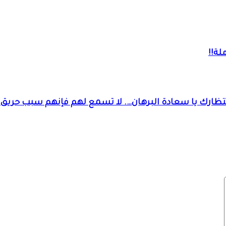
لة!!
نتظارك يا سعادة البرهان…. لا تسمع لهم فإنهم سبب حريق 