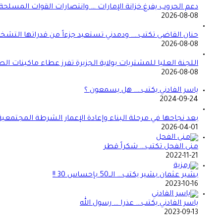
دعم الحروب يفرغ خزانة الإمارات … وانتصارات القوات المسلحة ت
2026-08-08
حنان القاضى تكتب…. ودمدني تستعيد جزءاً من قدراتها التشخي
2026-08-08
اللجنة العليا للمشتريات بولاية الجزيرة تفرز عطاء ماكينات ال
2026-08-08
ياسر الفادني يكتب…. هل يسمعون ؟
2024-09-24
بعد نجاحها في مرحلة البناء وإعادة الإعمار الشرطة المجتمعي
2026-04-01
منى الفحل تكتب… شكراً قطر
2022-11-21
بشير عثمان بشير يكتب… الــ50 بإحساس 30 !!
2023-10-16
ياسر الفادني يكتب… عذرا … رسول الله
2023-09-13