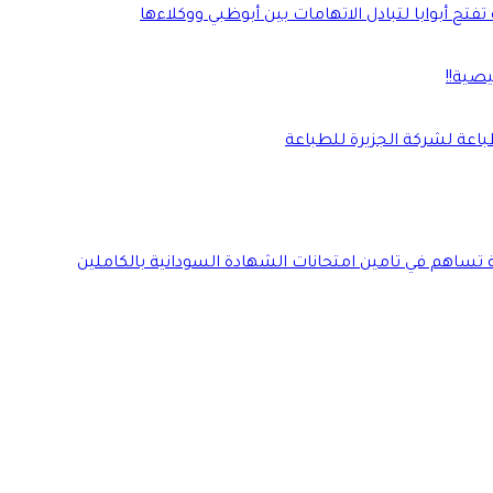
فتح أبوابا لتبادل الاتهامات بين أبوظبي ووكلاءها
صية!!
طباعة لشركة الجزيرة للطباعة
ة تساهم في تامين امتحانات الشهادة السودانية بالكاملين