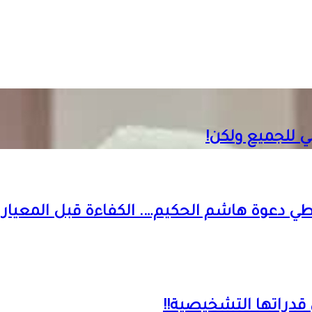
 للجميع ولكن!
ي دعوة هاشم الحكيم…. الكفاءة قبل المعيار 
قدراتها التشخيصية!!