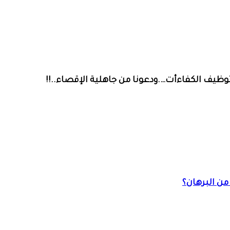
ظيف الكفاءأت….ودعونا من جاهلية الإقصاء..!!
ن البرهان؟