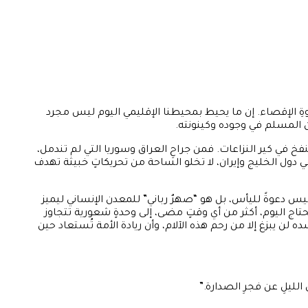
ِ الإقصاء. إن ما يحيط بمحيطنا الإقليمي اليوم ليس مجرد
ن المسلم في وجوده وكينونته.
فخ في كير النزاعات. فمن جراحِ العراق وسوريا التي لم تندمل،
 في دول الخليج وإيران، لا تخلو الساحة من تحريكاتٍ خبيثة تهدف
ليس دعوةً لليأس، بل هو “صهرٌ رباني” للمعدن الإنساني ليميز
اج اليوم، أكثر من أي وقتٍ مضى، إلى وحدةٍ شعورية تتجاوز
ن يبزغ إلا من رحم هذه الآلام، وأن ريادة الأمة تُستعاد حين
 الليلِ عن فجرِ الصدارة.”