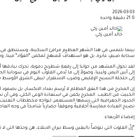
2026-03-03
0
21
دقيقة واحدة
خالد أمين زكي
​بينما نلتمس في هذا الشهر العظيم مرافئ السكينة، ونستنطق في ليال
سحابة صيفٍ عابرة، بل هو استهدافٌ مُمنهج لمكمن “الفؤاد” فينا، وم
​لقد تحول المشهد من حولنا إلى رقعةِ شطرنجٍ دموية، تحرك بيادقها أصا
إلى أنين اليمن وليبيا، وصولاً إلى ما يُدمي القلوب اليوم في سوداننا ا
إلى خلخلة النسيج الإقليمي وضرب الاستقرار، ليبقى الشرق الأوسط في 
​إن المخرج من هذا النفق المظلم لا يُرسم بمداد الانكسار، بل بصمود ا
الخبيث من الطيب. المخرج يكمن في استعادة الوعي الكلي، وفي أن نجعل
الحدود الجغرافية التي رسمها المستعمر، لنواجه مخططات التفتيت بصلاب
تصبح العبادة ممارسةً أخلاقيةً وموقفاً حضارياً شامخاً في وجه العا
​إمضاء الأربعاء:
“إنَّ القلوبَ التي تتوضأُ باليقينِ وسطَ نيرانِ الابتلاء، هيَ وحدَها الت