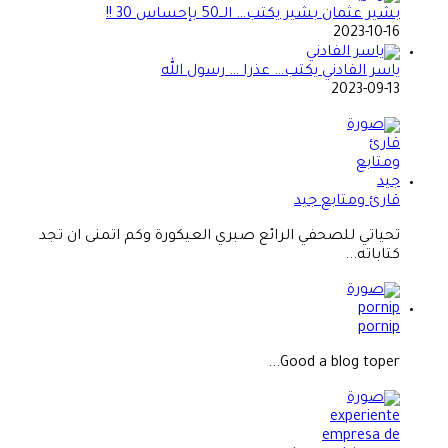
بشير عثمان بشير يكتب… الــ50 بإحساس 30 !!
2023-10-16
ياسر الفادني يكتب… عذرا … رسول الله
2023-09-13
قارئ ومتابع جيد
تحياتي للصحفي الرائع صبري العيكورة وكم اتمنى ان تجد
كتاباته...
pornip
Good a blog toper...