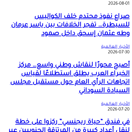
2026-08-01
صراع نفوذ محتدم خلف الكواليس
للسيطرة… تفجر الخلافات بين ياسر عرمان
وطه عثمان إسحق داخل صمود
الأخبار العالمية
2026-07-30
أصبح محورًا لنقاش وطني واسع… مركز
الخبراء العرب يطلق استطلاعًا لقياس
اتجاهات الرأي العام حول مستقبل مجلس
السيادة السوداني
الأخبار العالمية
2026-07-20
في فندق “حياة ريجنسي” ركزوا على خطة
لنقل أعداد كبيرة من المرتزقة الجنوبيين عبر