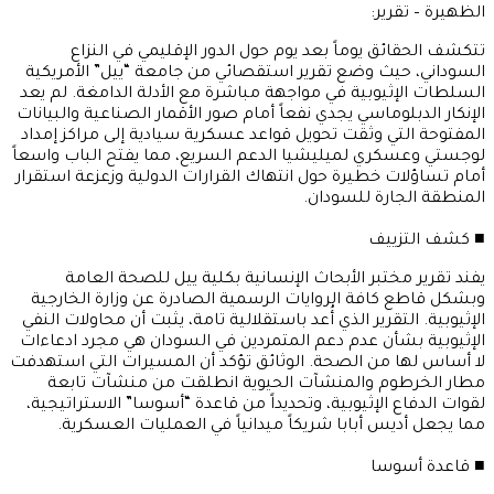
الظهيرة – تقرير:
​تتكشف الحقائق يوماً بعد يوم حول الدور الإقليمي في النزاع
السوداني، حيث وضع تقرير استقصائي من جامعة “ييل” الأمريكية
السلطات الإثيوبية في مواجهة مباشرة مع الأدلة الدامغة. لم يعد
الإنكار الدبلوماسي يجدي نفعاً أمام صور الأقمار الصناعية والبيانات
المفتوحة التي وثقت تحويل قواعد عسكرية سيادية إلى مراكز إمداد
لوجستي وعسكري لميليشيا الدعم السريع، مما يفتح الباب واسعاً
أمام تساؤلات خطيرة حول انتهاك القرارات الدولية وزعزعة استقرار
المنطقة الجارة للسودان.
​■ كشف التزييف
​يفند تقرير مختبر الأبحاث الإنسانية بكلية ييل للصحة العامة
وبشكل قاطع كافة الروايات الرسمية الصادرة عن وزارة الخارجية
الإثيوبية. التقرير الذي أُعد باستقلالية تامة، يثبت أن محاولات النفي
الإثيوبية بشأن عدم دعم المتمردين في السودان هي مجرد ادعاءات
لا أساس لها من الصحة. الوثائق تؤكد أن المسيرات التي استهدفت
مطار الخرطوم والمنشآت الحيوية انطلقت من منشآت تابعة
لقوات الدفاع الإثيوبية، وتحديداً من قاعدة “أسوسا” الاستراتيجية،
مما يجعل أديس أبابا شريكاً ميدانياً في العمليات العسكرية.
​■ قاعدة أسوسا