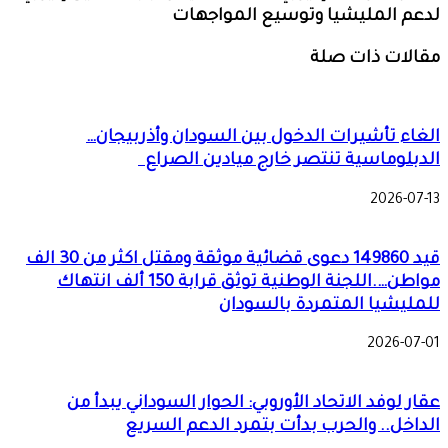
لدعم المليشيا وتوسيع المواجهات
مقالات ذات صلة
الغاء تأشيرات الدخول بين السودان وأذربيجان…
الدبلوماسية تنتصر خارج ميادين الصراع
2026-07-13
قيد 149860 دعوى قضائية موثقة ومقتل اكثر من 30 الف
مواطن….اللجنة الوطنية توثق قرابة 150 ألف انتهاك
للمليشيا المتمردة بالسودان
2026-07-01
عقار لوفد الاتحاد الأوروبي: الحوار السوداني يبدأ من
الداخل.. والحرب بدأت بتمرد الدعم السريع