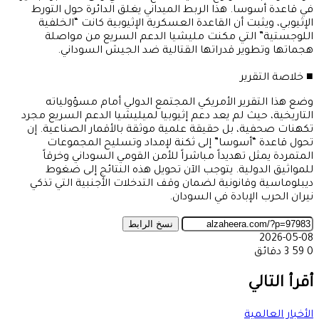
في قاعدة أسوسا. هذا الربط الميداني يغلق الدائرة حول التورط
الإثيوبي، ويثبت أن القاعدة العسكرية الإثيوبية كانت “الخلفية
اللوجستية” التي مكنت مليشيا الدعم السريع من مواصلة
هجماتها وتطوير قدراتها القتالية ضد الجيش السوداني.
​■ خلاصة التقرير
​وضع هذا التقرير الأمريكي المجتمع الدولي أمام مسؤولياته
التاريخية، حيث لم يعد دعم إثيوبيا لميليشيا الدعم السريع مجرد
تكهنات صحفية، بل حقيقة علمية موثقة بالأقمار الصناعية. إن
تحول قاعدة “أسوسا” إلى ثكنة لإمداد وتسليح المجموعات
المتمردة يمثل تهديداً مباشراً للأمن القومي السوداني وخرقاً
للمواثيق الدولية. يتوجب الآن تحويل هذه النتائج إلى ضغوط
ديبلوماسية وقانونية لضمان وقف التدخلات الأجنبية التي تذكي
نيران الحرب الإبادة في السودان.
نسخ الرابط
2026-05-08
0
59
3 دقائق
‫X
طباعة
تيلقرام
ماسنجر
ماسنجر
واتساب
مشاركة
فيسبوك
عبر
أقرأ التالي
البريد
الأخبار العالمية