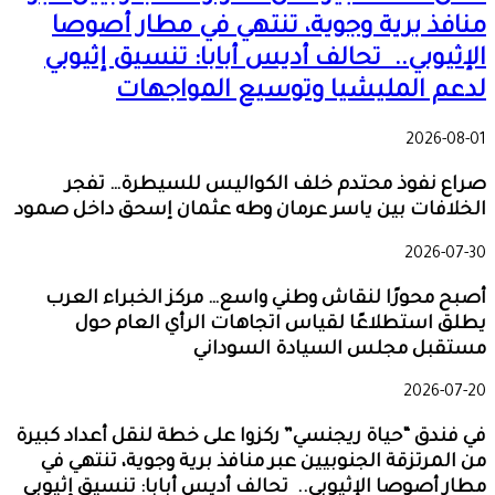
منافذ برية وجوية، تنتهي في مطار أصوصا
الإثيوبي.. تحالف أديس أبابا: تنسيق إثيوبي
لدعم المليشيا وتوسيع المواجهات
2026-08-01
صراع نفوذ محتدم خلف الكواليس للسيطرة… تفجر
الخلافات بين ياسر عرمان وطه عثمان إسحق داخل صمود
2026-07-30
أصبح محورًا لنقاش وطني واسع… مركز الخبراء العرب
يطلق استطلاعًا لقياس اتجاهات الرأي العام حول
مستقبل مجلس السيادة السوداني
2026-07-20
في فندق “حياة ريجنسي” ركزوا على خطة لنقل أعداد كبيرة
من المرتزقة الجنوبيين عبر منافذ برية وجوية، تنتهي في
مطار أصوصا الإثيوبي.. تحالف أديس أبابا: تنسيق إثيوبي