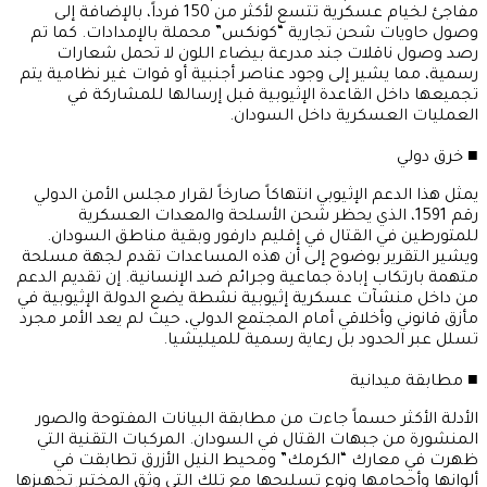
مفاجئ لخيام عسكرية تتسع لأكثر من 150 فرداً، بالإضافة إلى
وصول حاويات شحن تجارية “كونكس” محملة بالإمدادات. كما تم
رصد وصول ناقلات جند مدرعة بيضاء اللون لا تحمل شعارات
رسمية، مما يشير إلى وجود عناصر أجنبية أو قوات غير نظامية يتم
تجميعها داخل القاعدة الإثيوبية قبل إرسالها للمشاركة في
العمليات العسكرية داخل السودان.
​■ خرق دولي
​يمثل هذا الدعم الإثيوبي انتهاكاً صارخاً لقرار مجلس الأمن الدولي
رقم 1591، الذي يحظر شحن الأسلحة والمعدات العسكرية
للمتورطين في القتال في إقليم دارفور وبقية مناطق السودان.
ويشير التقرير بوضوح إلى أن هذه المساعدات تقدم لجهة مسلحة
متهمة بارتكاب إبادة جماعية وجرائم ضد الإنسانية. إن تقديم الدعم
من داخل منشآت عسكرية إثيوبية نشطة يضع الدولة الإثيوبية في
مأزق قانوني وأخلاقي أمام المجتمع الدولي، حيث لم يعد الأمر مجرد
تسلل عبر الحدود بل رعاية رسمية للميليشيا.
​■ مطابقة ميدانية
​الأدلة الأكثر حسماً جاءت من مطابقة البيانات المفتوحة والصور
المنشورة من جبهات القتال في السودان. المركبات التقنية التي
ظهرت في معارك “الكرمك” ومحيط النيل الأزرق تطابقت في
ألوانها وأحجامها ونوع تسليحها مع تلك التي وثق المختبر تجهيزها