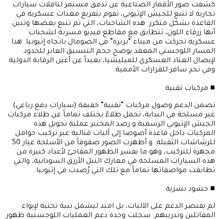
​كشفت صور الأقمار الصناعية عن تدفق مستمر لناقلات سيارات
تجارية لا تتبع للجيش الإثيوبي، تقوم بتفريغ معدات عسكرية في
القاعدة بشكل متكرر. هذه الشاحنات، التي تم تتبع بعضها وتبين
أنها زرقاء اللون، تتطابق مع مقاطع فيديو مسربة لشحنات
عسكرية تحركت من ميناء “بربرة” في الصومال باتجاه إثيوبيا. هذا
المسار اللوجستي المعقد يوضح حجم التنسيق العابر للحدود
لإيصال العتاد العسكري للميليشيا، بعيداً عن أعين الرقابة الدولية
وفي تحدٍ سافر للقرارات الأممية.
​■ مركبات تقنية
​تضمن الدعم وصول مركبات “تقنية” خفيفة (سيارات دفع رباعي)
غير مسلحة في البداية، تحمل طلاءً يختلف تماماً عن طلاء مركبات
الجيش الإثيوبي الرسمية.و رصد المختبر عملية تحويل هذه
المركبات داخل قاعدة أصوصا إلى آليات قتالية عبر تركيب حوامل
للرشاشات الثقيلة. و أظهرت الصور صفوفاً من الأسلحة عيار 50
مجهزة للتركيب، وهو ما يفسر الظهور المفاجئ لأعداد كبيرة من
هذه السيارات المسلحة في معارك النيل الأزرق السودانية، والتي
تطابقت مواصفاتها تماماً مع تلك التي رُصدت في إثيوبيا.
​■ حشود بشرية
​لم يقتصر الدعم على الآليات، بل امتد ليشمل بنية تحتية لإيواء
المقاتلين وتدريبهم. سجلت وحدة دعم العمليات اللوجستية ظهور