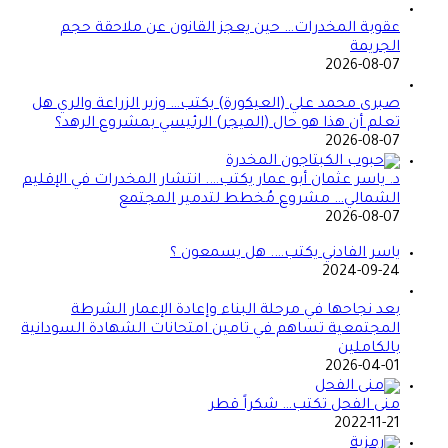
عقوبة المخدرات… حين يعجز القانون عن ملاحقة حجم
الجريمة
2026-08-07
صبرى محمد علي (العيكورة) يكتب… وزير الزراعة والري هل
تعلم أن هذا هو حال (الميجر) الرئيسي بمشروع الرهد؟
2026-08-07
د. ياسر عثمان أبو عمار يكتب…. انتشار المخدرات في الإقليم
الشمالي… مشروع مُخطط لتدمير المجتمع
2026-08-07
ياسر الفادني يكتب…. هل يسمعون ؟
2024-09-24
بعد نجاحها في مرحلة البناء وإعادة الإعمار الشرطة
المجتمعية تساهم في تامين امتحانات الشهادة السودانية
بالكاملين
2026-04-01
منى الفحل تكتب… شكراً قطر
2022-11-21