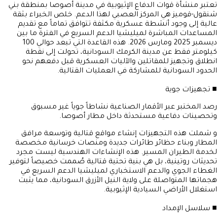
​تعتبر منشأة قوات الدفاع الإثيوبية في مدينة أصوصا بمنطقة بني
شنقول-قوميز هي المركز العصبي لهذا الدعم. خلص الخبراء بثقة
عالية إلى وجود أنشطة عسكرية مكثفة تتوافق تماماً مع تقديم
المساعدات المباشرة لميليشيا الدعم السريع في الفترة ما بين
ديسمبر 2025 ومارس 2026. هذه القاعدة التي تبعد حوالي 100
كيلومتر فقط عن مدينة الكرمك السودانية، تحولت إلى نقطة
انطلاق وتجهيز للمقاتلين والآليات العسكرية قبل دفعهم نحو
الحدود السودانية للمشاركة في العمليات القتالية.
​■ تجهيزات جوية
​رصد المختبر عبر الأقمار الصناعية نشاطاً جوياً غير مسبوق
وتحصينات دفاعية مستحدثة داخل مطار أصوصا.
و شملت هذه التجهيزات إنشاء مواقع قتالية وتوسعة مرافق
المطار وبناء حظائر طائرات جديدة ومنصات خرسانية مخصصة
لخدمة الطيران المسير. هذه الإنشاءات الهندسية ليست مجرد
تحديثات روتينية، بل هي بنية تحتية قتالية صُممت خصيصاً لتوفير
الغطاء الجوي والدعم الاستخباري لميليشيا الدعم السريع في
هجماتها المتواصلة على ولاية النيل الأزرق السودانية، مما يثبت
استغلال الأراضي السيادية الإثيوبية.
​■ سلاسل الإمداد