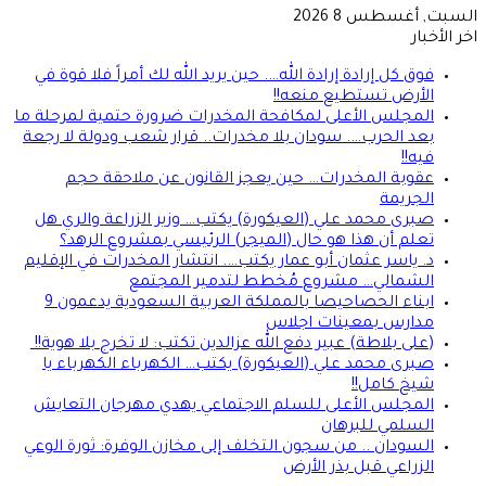
السبت, أغسطس 8 2026
اخر الأخبار
فوق كل إرادة إرادة الله…. حين يريد الله لك أمراً فلا قوة في
الأرض تستطيع منعه!!
المجلس الأعلى لمكافحة المخدرات ضرورة حتمية لمرحلة ما
بعد الحرب…. سودان بلا مخدرات.. قرار شعب ودولة لا رجعة
فيه!!
عقوبة المخدرات… حين يعجز القانون عن ملاحقة حجم
الجريمة
صبرى محمد علي (العيكورة) يكتب… وزير الزراعة والري هل
تعلم أن هذا هو حال (الميجر) الرئيسي بمشروع الرهد؟
د. ياسر عثمان أبو عمار يكتب…. انتشار المخدرات في الإقليم
الشمالي… مشروع مُخطط لتدمير المجتمع
ابناء الحصاحيصا بالمملكة العربية السعودية يدعمون 9
مدارس بمعينات اجلاس
(على بلاطة) عبير دفع الله عزالدين تكتب: لا تخرج بلا هوية!!
صبرى محمد علي (العيكورة) يكتب… الكهرباء الكهرباء يا
شيخ كامل!!
المجلس الأعلى للسلم الاجتماعي يهدي مهرجان التعايش
السلمي للبرهان
السودان .. من سجون التخلف إلى مخازن الوفرة: ثورة الوعي
الزراعي قبل بذر الأرض