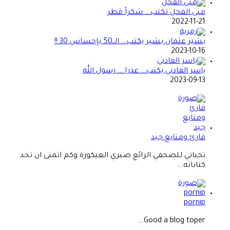
منى الفحل تكتب… شكراً قطر
2022-11-21
بشير عثمان بشير يكتب… الــ50 بإحساس 30 !!
2023-10-16
ياسر الفادني يكتب… عذرا … رسول الله
2023-09-13
قارئ ومتابع جيد
تحياتي للصحفي الرائع صبري العيكورة وكم اتمنى ان تجد
كتاباته...
pornip
Good a blog toper...