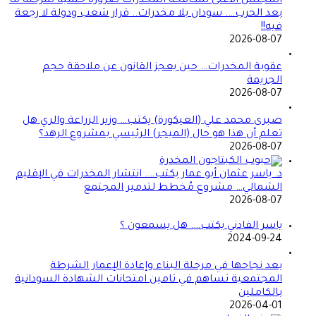
المجلس الأعلى لمكافحة المخدرات ضرورة حتمية لمرحلة ما
بعد الحرب…. سودان بلا مخدرات.. قرار شعب ودولة لا رجعة
فيه!!
2026-08-07
عقوبة المخدرات… حين يعجز القانون عن ملاحقة حجم
الجريمة
2026-08-07
صبرى محمد علي (العيكورة) يكتب… وزير الزراعة والري هل
تعلم أن هذا هو حال (الميجر) الرئيسي بمشروع الرهد؟
2026-08-07
د. ياسر عثمان أبو عمار يكتب…. انتشار المخدرات في الإقليم
الشمالي… مشروع مُخطط لتدمير المجتمع
2026-08-07
ياسر الفادني يكتب…. هل يسمعون ؟
2024-09-24
بعد نجاحها في مرحلة البناء وإعادة الإعمار الشرطة
المجتمعية تساهم في تامين امتحانات الشهادة السودانية
بالكاملين
2026-04-01