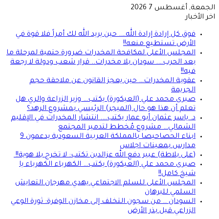
الجمعة, أغسطس 7 2026
اخر الأخبار
فوق كل إرادة إرادة الله…. حين يريد الله لك أمراً فلا قوة في
الأرض تستطيع منعه!!
المجلس الأعلى لمكافحة المخدرات ضرورة حتمية لمرحلة ما
بعد الحرب…. سودان بلا مخدرات.. قرار شعب ودولة لا رجعة
فيه!!
عقوبة المخدرات… حين يعجز القانون عن ملاحقة حجم
الجريمة
صبرى محمد علي (العيكورة) يكتب… وزير الزراعة والري هل
تعلم أن هذا هو حال (الميجر) الرئيسي بمشروع الرهد؟
د. ياسر عثمان أبو عمار يكتب…. انتشار المخدرات في الإقليم
الشمالي… مشروع مُخطط لتدمير المجتمع
ابناء الحصاحيصا بالمملكة العربية السعودية يدعمون 9
مدارس بمعينات اجلاس
(على بلاطة) عبير دفع الله عزالدين تكتب: لا تخرج بلا هوية!!
صبرى محمد علي (العيكورة) يكتب… الكهرباء الكهرباء يا
شيخ كامل!!
المجلس الأعلى للسلم الاجتماعي يهدي مهرجان التعايش
السلمي للبرهان
السودان .. من سجون التخلف إلى مخازن الوفرة: ثورة الوعي
الزراعي قبل بذر الأرض