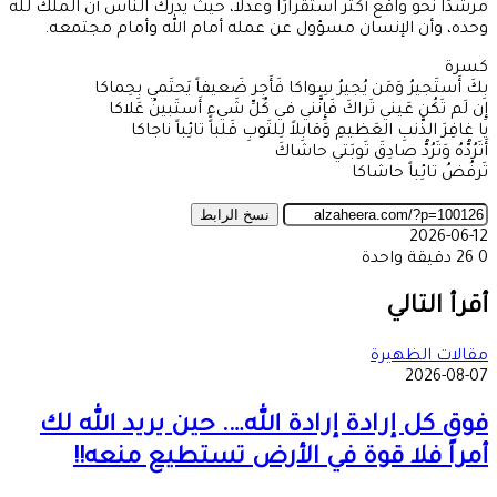
مرشدًا نحو واقع أكثر استقرارًا وعدلاً، حيث يدرك الناس أن الملك لله
وحده، وأن الإنسان مسؤول عن عمله أمام الله وأمام مجتمعه.
كسرة
بِكَ أَستَجيرُ وَمَن يُجيرُ سِواكا فَأَجِر ضَعيفاً يَحتَمي بِحِماكا
إِن لَم تَكُن عَيني تَراكَ فَإِنَّني في كُلِّ شَيءٍ أَستَبينُ عَلاكا
يا غافِرَ الذَّنبِ العَظيمِ وَقابِلاً لِلتَوبِ قَلباً تائِباً ناجاكا
أَتَرُدُّهُ وَتَرُدُّ صادِقَ تَوبَتي حاشاكَ
تَرفُضُ تائِباً حاشاكا
نسخ الرابط
2026-06-12
0
26
دقيقة واحدة
‫X
طباعة
تيلقرام
ماسنجر
ماسنجر
واتساب
مشاركة
فيسبوك
عبر
أقرأ التالي
البريد
مقالات الظهيرة
2026-08-07
فوق كل إرادة إرادة الله…. حين يريد الله لك
أمراً فلا قوة في الأرض تستطيع منعه!!