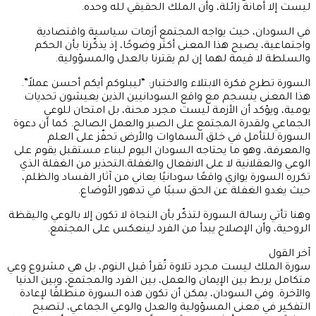
ليست إلا أمانة زائلة، وأن الملك الحقيقي لله وحده.
في السودان، حيث يواجه المجتمع أزمات سياسية واقتصادية
واجتماعية، يصبح هذا المعنى أكثر وضوحًا، إذ يذكّرنا بأن الحكم
والسلطة لا قيمة لهما إن لم يقترنا بالعدل والمسؤولية.
السورة تطرح فكرة الابتلاء والاختبار: “ليبلوكم أيكم أحسن عملاً”.
هذا المعنى ينسجم مع واقع السودانيين الذين يعيشون تحديات
يومية، ويؤكد أن الأزمة ليست مجرد محنة، بل امتحان للوعي
الجماعي ولقدرة المجتمع على الصبر والعمل الصالح. كما أن دعوة
السورة للتأمل في خلق السماوات والأرض تحفّز على العلم
والمعرفة، وهو ما يحتاجه السودان اليوم لبناء مستقبل يقوم على
الوعي والعقلانية لا على الانفعال والغفلة.التحذير من الغفلة الذي
تكرره السورة يوازي واقعًا سودانيًا يعاني من آثار الفساد والظلم،
حيث يغدو الغفلة عن الحق سببًا في تدهور الأوضاع.
وهنا تأتي رسالة السورة لتذكّر بأن النجاة لا تكون إلا بالوعي واليقظة
الروحية، وأن الإصلاح يبدأ من الفرد لينعكس على المجتمع.
آخر القول
سورة الملك ليست مجرد تلاوة تُقرأ قبل النوم، بل هي مشروع وعي
متكامل يربط بين الإيمان والعمل، بين الفرد والمجتمع، وبين الدنيا
والآخرة. وفي السودان، يمكن أن تكون هذه السورة منطلقًا لإعادة
التفكير في معنى المسؤولية والعدل والوعي الجماعي، لتصبح