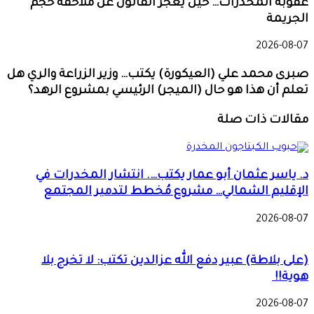
عقوبة المخدرات… حين يعجز القانون عن ملاحقة حجم
الجريمة
2026-08-07
صبرى محمد علي (العيكورة) يكتب… وزير الزراعة والري هل
تعلم أن هذا هو حال (الميجر) الرئيسي بمشروع الرهد؟
مقالات ذات صلة
د. ياسر عثمان أبو عمار يكتب…. انتشار المخدرات في
الإقليم الشمالي… مشروع مُخطط لتدمير المجتمع
2026-08-07
(على بلاطة) عبير دفع الله عزالدين تكتب: لا تخرج بلا
هوية!!
2026-08-07