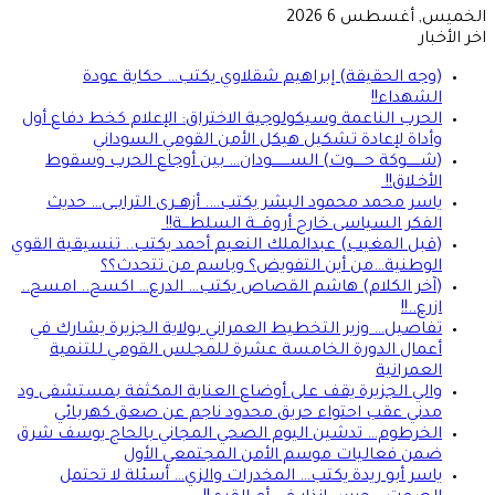
الخميس, أغسطس 6 2026
اخر الأخبار
(وجه الحقيقة) إبراهيم شقلاوي يكتب… حكاية عودة
الشهداء!!
الحرب الناعمة وسيكولوجية الاختراق: الإعلام كخط دفاع أول
وأداة لإعادة تشكيل هيكل الأمن القومي السوداني
(شــــــوكة حـــــوت) الســــــــودان… بين أوجاع الحرب وسقوط
الأخـلاق!!
ياسر محمد محمود البشر يكتب…. أزهــرى الترابــى… حديث
الفكر السياسى خارج أروقـــة السلطـــة!!
(قبل المغيب) عبدالملك النعيم أحمد يكتب.. تنسيقية القوي
الوطنية…من أين التفويض؟ وباسم من تتحدث؟؟
(آخر الكلام) هاشم القصاص يكتب… الدرع… اكسح.. امسح..
ازرع..!!
تفاصيل… وزير التخطيط العمراني بولاية الجزيرة يشارك في
أعمال الدورة الخامسة عشرة للمجلس القومي للتنمية
العمرانية
والي الجزيرة يقف على أوضاع العناية المكثفة بمستشفى ود
مدني عقب احتواء حريق محدود ناجم عن صعق كهربائي
الخرطوم… تدشين اليوم الصحي المجاني بالحاج يوسف شرق
ضمن فعاليات موسم الأمن المجتمعي الأول
ياسر أبو ريدة يكتب… المخدرات والزي… أسئلة لا تحتمل