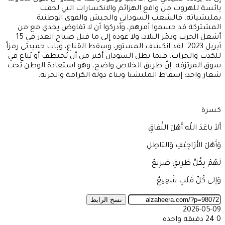
يائسة للهروب من واقع الهزائم والانكسارات التي لحقت
بمليشياته. فالشعب السوداني والجيش والقوى الوطنية
المشتركة قد حسموا أمرهم، وأدركوا أن لا تفاوض يجدي مع من
أشعل الحرب ودمّر البلاد، ولا عودة إلى ما قبل صباح الغدر في 15
أبريل 2023. لقد انكشف المستور، وسقط القناع، وبات حميدتي رمزاً
للكذب والخراب، فيما يظل السودان أكبر من أن يُختطف أو يُباع في
سوق المرتزقة. إنّ طريق الخلاص واضح، وهو استعادة الوطن تحت
شعار واحد: إسقاط المليشيا وبناء دولة الكرامة والحرية.
كسرة
أَلاَ باعَدَ اللُه أَهْلَ النِّفاقِ
وَأَهْلَ الأَرَاجِيْفِ وَالبَاطِلِ
لَهُمْ بِكُلِّ طَرِيقٍ صَرِيعٌ
وَإلى كُلِّ قَلْبٍ شَفِيعٌ
نسخ الرابط
2026-05-09
0
24
دقيقة واحدة