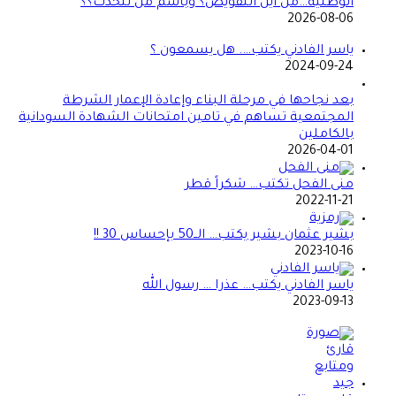
الوطنية…من أين التفويض؟ وباسم من تتحدث؟؟
2026-08-06
ياسر الفادني يكتب…. هل يسمعون ؟
2024-09-24
بعد نجاحها في مرحلة البناء وإعادة الإعمار الشرطة
المجتمعية تساهم في تامين امتحانات الشهادة السودانية
بالكاملين
2026-04-01
منى الفحل تكتب… شكراً قطر
2022-11-21
بشير عثمان بشير يكتب… الــ50 بإحساس 30 !!
2023-10-16
ياسر الفادني يكتب… عذرا … رسول الله
2023-09-13