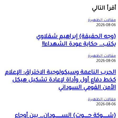
‫X
طباعة
تيلقرام
ماسنجر
ماسنجر
واتساب
مشاركة
فيسبوك
عبر
أقرأ التالي
البريد
مقالات الظهيرة
2026-08-06
(وجه الحقيقة) إبراهيم شقلاوي
يكتب… حكاية عودة الشهداء!!
مقالات الظهيرة
2026-08-06
الحرب الناعمة وسيكولوجية الاختراق: الإعلام
كخط دفاع أول وأداة لإعادة تشكيل هيكل
الأمن القومي السوداني
مقالات الظهيرة
2026-08-06
(شــــــوكة حـــــوت) الســــــــودان… بين أوجاع