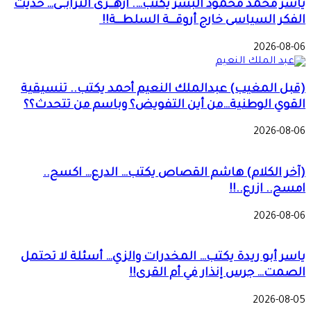
ياسر محمد محمود البشر يكتب…. أزهــرى الترابــى… حديث
الفكر السياسى خارج أروقـــة السلطـــة!!
2026-08-06
(قبل المغيب) عبدالملك النعيم أحمد يكتب.. تنسيقية
القوي الوطنية…من أين التفويض؟ وباسم من تتحدث؟؟
2026-08-06
(آخر الكلام) هاشم القصاص يكتب… الدرع… اكسح..
امسح.. ازرع..!!
2026-08-06
ياسر أبو ريدة يكتب… المخدرات والزي… أسئلة لا تحتمل
الصمت… جرس إنذار في أم القرى!!
2026-08-05