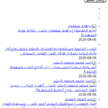
(وجه الحقيقة) إبراهيم شقلاوي يكتب… حكاية عودة
الشهداء!!
2026-08-06
الحرب الناعمة وسيكولوجية الاختراق: الإعلام كخط دفاع أول
وأداة لإعادة تشكيل هيكل الأمن القومي السوداني
2026-08-06
(شــــــوكة حـــــوت) الســــــــودان… بين أوجاع الحرب وسقوط
الأخـلاق!!
2026-08-06
ياسر محمد محمود البشر يكتب…. أزهــرى الترابــى… حديث
الفكر السياسى خارج أروقـــة السلطـــة!!
2026-08-06
(قبل المغيب) عبدالملك النعيم أحمد يكتب.. تنسيقية القوي