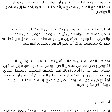
موجود، وأن ضباطه دواعش، وأن قواته على مشارف أم درمان،
بينما الواقع الميداني يفضح هزائم مليشياته وتراجعها إلى مناطق
الحواضن.
إساءاته للشعب السوداني، وتهجمه على الشهداء، واستعانته
بالمرتزقة، كلها شواهد على أن مشروعه لا يقوم إلا على الكذب
والخراب. أما وجوه الحاضرين من حوله، فقد كانت أصدق من خطابه؛
نظرات متجهمة تدرك أنه يبيع الوهم ويشتري الهزيمة.
نقولها بالفم المليان ،كلمات يأمن بها الشعب السوداني ، لا
تفاوض يجدي مع من أشعل الحرب ودمّر البلاد، ولا عودة إلى ما قبل
صباح الغدر في 15 أبريل 2023. لقد انكشف المستور وسقط القناع،
وبات حميدتي رمزاً للانكسار، فيما يظل السودان أكبر من أن يُختطف
أو يُباع في سوق المرتزقة. الطريق واضح: إسقاط المليشيا وبناء
دولة الكرامة والحرية.
آخر القول
إنّ ما يردده حميدتي من أكاذيب ووعود زائفة لا يعدو أن يكون محاولة