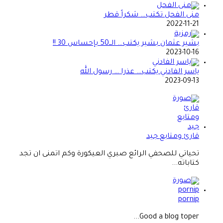
منى الفحل تكتب… شكراً قطر
2022-11-21
بشير عثمان بشير يكتب… الــ50 بإحساس 30 !!
2023-10-16
ياسر الفادني يكتب… عذرا … رسول الله
2023-09-13
قارئ ومتابع جيد
تحياتي للصحفي الرائع صبري العيكورة وكم اتمنى ان تجد
كتاباته...
pornip
Good a blog toper...