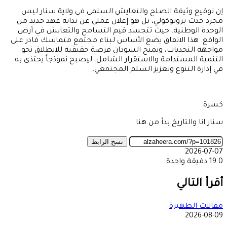
إن توقيع وثيقة الصلح والتعايش السلمي في ولاية سنار ليس
مجرد حدث بروتوكولي، بل هو إعلان عملي عن بداية عهد جديد من
الوحدة الوطنية، حيث تتجسد قيم التسامح والتعايش في أرض
الواقع. هذا الاتفاق يضع الأساس لبناء مجتمع متماسك قادر على
مواجهة التحديات، ويمنح السودان فرصة حقيقية للانطلاق نحو
التنمية المستدامة والاستقرار الشامل، ليصبح نموذجاً يحتذى به
في إدارة التنوع وتعزيز السلم المجتمعي.
كسرة
سنار انا والتاريخ بدأ من هنا
نسخ الرابط
2026-07-07
0
19
دقيقة واحدة
‫X
طباعة
تيلقرام
ماسنجر
ماسنجر
واتساب
مشاركة
فيسبوك
عبر
أقرأ التالي
البريد
مقالات الظهيرة
2026-08-09