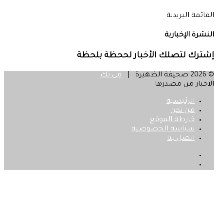
القائمة البريدية
النشرة الإخبارية
إشترك لتصلك الأخبار لححظة بلحظة
© 2026 صحيفة الظهيرة |
مي تك
الاخبار من مصدرها
الرئيسية
من نحن
خارطة الموقع
سياسة الخصوصية
اتصل بنا
فيسبوك
‫X
زر
الذهاب
إلى
الأعلى