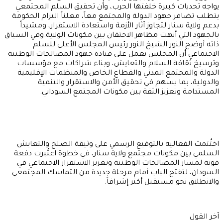
يواجه تحديات كبيرة خلفتها الحرب، وأن تحقيق السلم المجتمعي
يتطلب تضافر جهود الدولة والمجتمع معاً، معلناً التزام الحكومة
بدعم ولاية سنار لتجاوز آثار الأزمة واستعادة الاستقرار، ومشيداً
بالجهود التي أنهت مظاهر الاحتقان بين مكونات الولاية.وفي السياق
ذاته أوضح النور الشيخ النور رئيس المجلس الأعلى للسلم
الاجتماعي أن المجلس يعمل على قيادة جهود المصالحات الوطنية
وترسيخ ثقافة السلام والتعايش، وبناء شراكات مع مؤسسات
الدولة والمجتمع المدني والقطاع الخاص والمنظمات الإقليمية
والدولية، بما يسهم في تحقيق الأمن والاستقرار والتنمية
المستدامة وتعزيز الثقة بين مكونات المجتمع السوداني.
اختُتمت الفعالية بالتوقيع الرسمي على وثيقة الصلح والتعايش
السلمي بين مكونات مجتمع ولاية سنار، في خطوة اعتُبرت دفعة
قوية لمسار المصالحات الوطنية وتعزيز الاستقرار الاجتماعي في
السودان، لتفتح الباب أمام مرحلة جديدة من التماسك المجتمعي
والانطلاق نحو مستقبل أكثر إشراقاً.
آخر القول