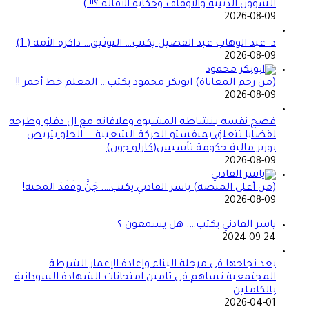
الشؤون الدينيه والاوقاف وحكايه الاقاله ؟!! )
2026-08-09
د. عبد الوهاب عبد الفضيل يكتب… التوثيق… ذاكرة الأمة ( 1)
2026-08-09
(من رحم المعاناة) ابوبكر محمود يكتب… المعلم خط أحمر !!
2026-08-09
فضح نفسه بنشاطه المشبوه وعلاقاته مع ال دقلو وطرحه
لقضايا تتعلق بمنفستو الحركة الشعبية … الحلو يتربص
بوزير مالية حكومة تأسيس(كارلو جون)
2026-08-09
(من أعلى المنصة) ياسر الفادني يكتب…. جَنَّ وفَقَدَ المحنة!
2026-08-09
ياسر الفادني يكتب…. هل يسمعون ؟
2024-09-24
بعد نجاحها في مرحلة البناء وإعادة الإعمار الشرطة
المجتمعية تساهم في تامين امتحانات الشهادة السودانية
بالكاملين
2026-04-01