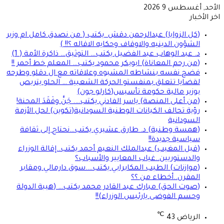
الأحد, أغسطس 9 2026
اخر الأخبار
(كل الزوايا) عبدالرحمن دقش يكتب ( من نصدق كامل ام وزير
الشؤون الدينيه والاوقاف وحكايه الاقاله ؟!! )
د. عبد الوهاب عبد الفضيل يكتب… التوثيق… ذاكرة الأمة ( 1)
(من رحم المعاناة) ابوبكر محمود يكتب… المعلم خط أحمر !!
فضح نفسه بنشاطه المشبوه وعلاقاته مع ال دقلو وطرحه
لقضايا تتعلق بمنفستو الحركة الشعبية … الحلو يتربص
بوزير مالية حكومة تأسيس(كارلو جون)
(من أعلى المنصة) ياسر الفادني يكتب…. جَنَّ وفَقَدَ المحنة!
رؤية تحالف الكيانات الوطنية السودانية(تكوين) لحل الأزمة
السودانية
(همسة وطنية) د. طارق عشيري يكتب…نحتاج إلى ثقافة
سياسية جديدة!!
(قبل المغيب) عبدالملك النعيم أحمد يكتب..إقالة الوزراء
والدستوريين..غياب المعايير والأسباب؟
(موازنات) الطيب المكابرابي يكتب….سوق دارمالي ومقابر
المقرن..أخطاء من ؟؟
(صوت الحق) مبارك عبد القادر محمد يكتب… (هيبة الدولة
وحسم الفوضى يارئيس الوزراء)!!
℃
الرياض
43