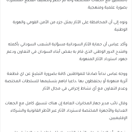
بالتنسيق مع الجهات المختصة وأنه تم حصر وتصنيف القطع المستردة
بصورة علمية ومنهجية.
ونوه إلى أن المحافظة على الآثار يمثل جزء من الأمن القومي والهوية
الوطنية.
وأكد عباس أن حماية الآثار السودانية مسؤلية الشعب السوداني بأكمله
وامتدح الدور الوطني الذي قام به بعض أبناء السودان في التعاون ودعم
جهود استرداد الآثار المنهوبة.
ووجه عباس نداءأ صادقا للمواطنين كافة بضرورة التبليغ عن اي قطعة
أثرية منهوبة أو يحتفظون بها ،داعيا اياهم بتسليمها للسلطات المختصة
وعدم التعاون مع أي نشاط إجرامي في مجال الآثار.
وقال نائب مدير جهاز المخابرات العامة إن هناك تنسيق كامل مع الجهات
العدلية والأجهزة المختصة لاسترداد الآثار عبر الأطر القانونية والشركاء
الإقليميين.