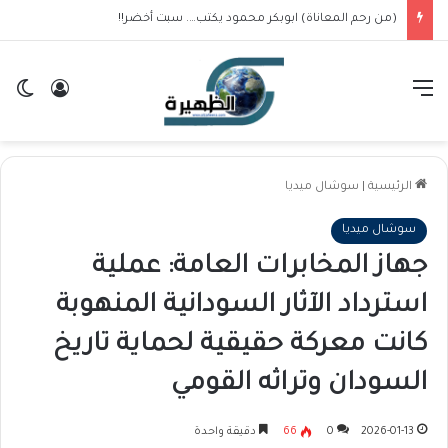
(من رحم المعاناة) ابوبكر محمود يكتب…. سبت أخضر!!
القائمة
تسجيل ا
ال
الرئيسية
|
سوشال ميديا
سوشال ميديا
جهاز المخابرات العامة: عملية
استرداد الآثار السودانية المنهوبة
كانت معركة حقيقية لحماية تاريخ
السودان وتراثه القومي
2026-01-13
0
66
دقيقة واحدة