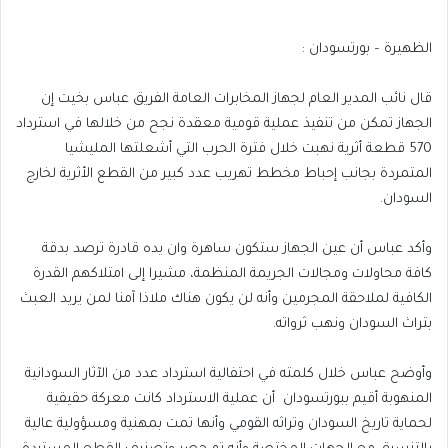
الظهيرة – بورتسودان :
قال نائب المدير العام لجهاز المخابرات العامة الفريق عباس بخيت إن
الجهاز تمكن من تنفيذ عملية قومية معقدة نجح من خلالها في استرداد
570 قطعة أثرية نهبت خلال فترة الحرب التي أشعلتها المليشيا
المتمردة بجانب إحباط مخطط تهريب عدد كبير من القطع الأثرية لخارج
السودان.
وأكد عباس أن عين الجهاز ستكون ساهرة وان يده قادرة ترصد بدقة
كافة محاولات ومجالات الجريمة المنظمة، مشيرا إلى امتلاكهم القدرة
الكافية لملاحقة المجرمين وأنه لن يكون هناك ملاذا آمنا لمن يريد العبث
بتراث السودان ونهب ثرواته.
وأوضح عباس خلال كلمته في احتفالية استرداد عدد من الآثار السودانية
المنهوبة أقيم ببورتسودان أن عملية الاسترداد كانت معركة حقيقية
لحماية تاريخ السودان وتراثه القومي وأنها تمت بمهنية ومسؤولية عالية