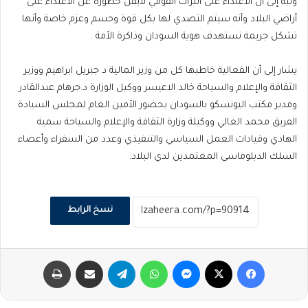
ونبه إلى أن الاعتداء على التراث القومي لايقل خطورة عن الاعتداء على
أراضي البلاد وأنه سيتم التصدي لها بكل قوة وحسم وعزم خاصة وأنها
تشكل جريمة تستهدف هوية السودان وذاكرة الأمة .
يشار إلى أن الفعالية خاطبها كل من وزير المالية د جبريل ابراهيم ووزير
الثقافة والإعلام والسياحة خالد الاعيسر ووكيل الوزارة د.جرهام عبدالقادر
ومدير مكتب اليونسكو بالسودان بحضور الأمين العام لمجلس السيادة
الفريق محمد الغالي ووكيلة وزارة الثقافة والإعلام والسياحة سمية
الهادي وقيادات العمل السياسي والتنفيذي وعدد من السفراء وأعضاء
السلك الدبلوماسي المعتمدين لدي البلاد.
نسخ الرابط
فيسبوك
‫X
ماسنجر
واتساب
تيلقرام
مشاركة عبر البريد
طباعة