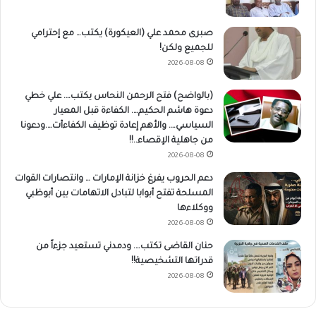
صبرى محمد علي (العيكورة) يكتب… مع إحترامي
للجميع ولكن!
2026-08-08
(بالواضح) فتح الرحمن النحاس يكتب…. علي خطي
دعوة هاشم الحكيم…. الكفاءة قبل المعيار
السياسي…. والأهم إعادة توظيف الكفاءأت….ودعونا
من جاهلية الإقصاء..!!
2026-08-08
دعم الحروب يفرغ خزانة الإمارات … وانتصارات القوات
المسلحة تفتح أبوابا لتبادل الاتهامات بين أبوظبي
ووكلاءها
2026-08-08
حنان القاضى تكتب…. ودمدني تستعيد جزءاً من
قدراتها التشخيصية!!
2026-08-08