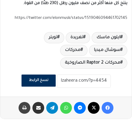
ينتج كل منها أكثر من نصف مليون رطل (230 طنًا) من القوة.
https://twitter.com/elonmusk/status/1519046094461702145
ايلون ماسك
تغريدة
تويتر
سوشال ميديا
محركات
محركات Raptor 2 الصاروخية
نسخ الرابط
فيسبوك
‫X
ماسنجر
واتساب
تيلقرام
مشاركة عبر البريد
طباعة