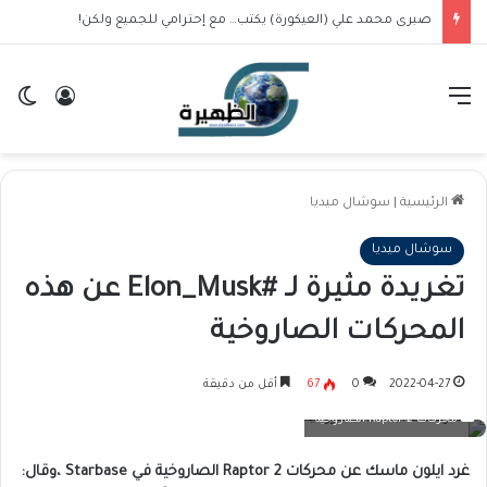
صبرى محمد علي (العيكورة) يكتب… مع إحترامي للجميع ولكن!
القائمة
تسجيل ا
ال
الرئيسية
|
سوشال ميديا
سوشال ميديا
تغريدة مثيرة لـ #Elon_Musk عن هذه
المحركات الصاروخية
2022-04-27
0
67
أقل من دقيقة
محركات Raptor 2 الصاروخية
غرد ايلون ماسك عن محركات Raptor 2 الصاروخية في Starbase ،وقال: