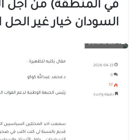
في المنطقة) من أجل ا
السودان خيار غير الحل 
د. محمد عبد الله كوكو
مقال يكتبه للظهيرة :
2026-04-23
0
د.محمد عبدالله كوكو
57
رئيس الجبهة الوطنية لدعم القوات ا
دقيقة واحدة
سمعت احد المحللين السياسيين الس
قديم بالنسبة لي كنت اكتب في صحيف
التسعينات…..يقول الأستاذ والسياسي 