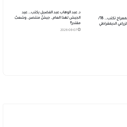
د. عبد الوهاب عبد الفضيل يكتب…. عيد
الجيش لهذا العام… جيشٌ منتصر… وشعبٌ
(كلام ترابلة) عزيزة المعراج تكتب…. 18/
مقتدر!!
اعي الديمقراطي
2026-08-07