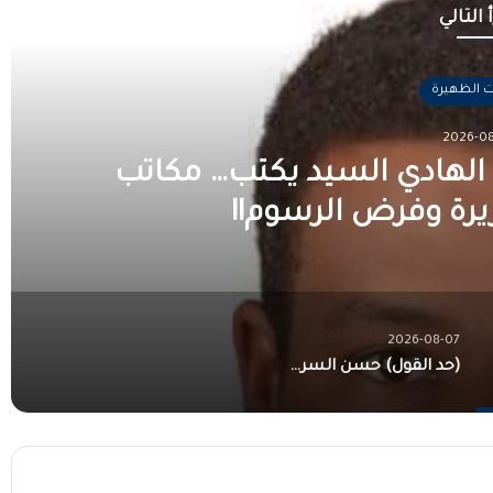
 التالي
ت الظهيرة
2026-08
الهادي السيد يكتب… مكاتب
زيرة وفرض الرسوم!!
2026-08-07
(حد القول) حسن السر يكتب…. حواء السودانية في وجه العنف… صمتٌ دولي وأسئلة لا تنتهي!!