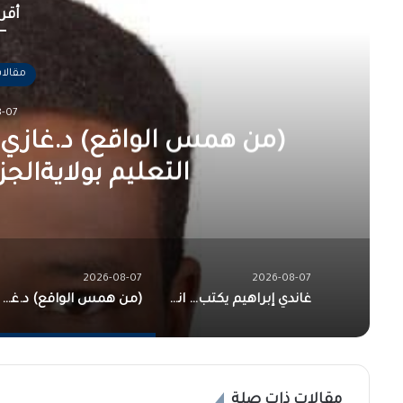
أقرأ
مقالا
-07
(من همس الواقع) د.غازي 
التعليم بولايةالج
2026-08-07
2026-08-07
غاندي إبراهيم يكتب… انتخابات مزارعي مشروع الجزيرة.. هل ينجح منسوبي حركة العدل والمساواة في بلوغ المكتب التنفيذي؟
(من همس الواقع) د.غازي الهادي السيد يكتب… مكاتب التعليم بولايةالجزيرة وفرض الرسوم!!
مقالات ذات صلة