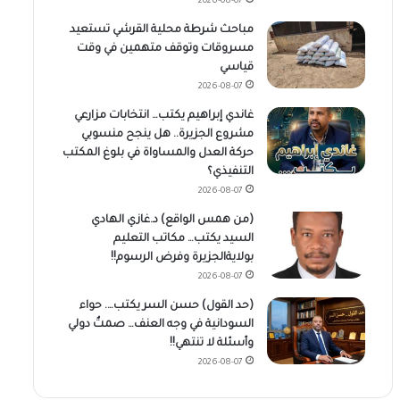
2026-08-07
مباحث شرطة محلية القرشي تستعيد
مسروقات وتوقف متهمين في وقت
قياسي
2026-08-07
غاندي إبراهيم يكتب… انتخابات مزارعي
مشروع الجزيرة.. هل ينجح منسوبي
حركة العدل والمساواة في بلوغ المكتب
التنفيذي؟
2026-08-07
(من همس الواقع) د.غازي الهادي
السيد يكتب… مكاتب التعليم
بولايةالجزيرة وفرض الرسوم!!
2026-08-07
(حد القول) حسن السر يكتب…. حواء
السودانية في وجه العنف… صمتٌ دولي
وأسئلة لا تنتهي!!
2026-08-07