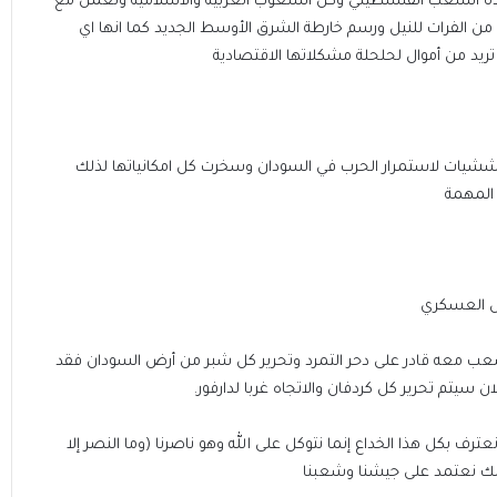
ادة الشعب الفلسطيني وكل الشعوب العربية والاسلامية وتعمل مع
 من الفرات للنيل ورسم خارطة الشرق الأوسط الجديد كما انها اي
 تريد من أموال لحلحلة مشكلاتها الاقتصادية
ششيات لاستمرار الحرب في السودان وسخرت كل امكانياتها لذلك
 المهمة
لحل العسكري
عب معه قادر على دحر التمرد وتحرير كل شبر من أرض السودان فقد
ن سيتم تحرير كل كردفان والاتجاه غربا لدارفور.
ترف بكل هذا الخداع إنما نتوكل على الله وهو ناصرنا (وما النصر إلا
 ذلك نعتمد على جيشنا وشعبنا