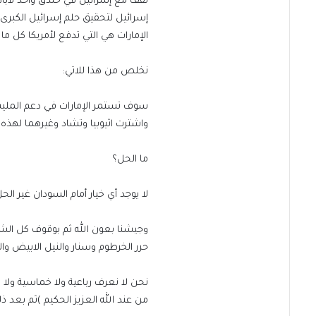
تقف مع إسرائيل في خندق واحد لاب
إسرائيل لتحقيق حلم إسرائيل الكبرى
الإمارات هي التي تدفع لأمريكا كل ما
نخلص من هذا للاتي:
سوف تستمر الإمارات في دعم الملي
واشترت اثيوبيا وتشاد وغيرهما لهذه
ما الحل؟
لا يوجد أي خيار أمام السودان غير ا
وجيشنا بعون الله ثم بوقوف كل الش
حرر الخرطوم وسنار والنيل الابيض والا
نحن لا نعرف رباعية ولا خماسية ولا نع
من عند الله العزيز الحكيم )ثم بعد