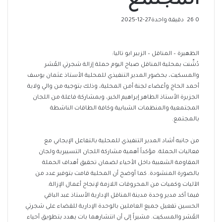
المجتمع
0
26
دقيقة واحدة
2025-12-27
الظهيرة – المناقل – الزبير ابو تاليا:
دُشِّنت بمحلية المناقل صباح اليوم حملة إزالة شجرتي العُشر
والمسكيت، بحضور المدير التنفيذي للمحلية الأستاذ عثمان يوسف
أحمد الحاج وأعضاء لجنة أمن المحلية، وذلك بتوجيه من والي ولاية
الجزيرة الأستاذ الطاهر إبراهيم الخير، وبمشاركة فاعلة من اللجان
المجتمعية والمنظمات الشبابية وكافة الطاقات الناشطة
بالمجتمع.
من جانبه أشاد المدير التنفيذي للمحلية بالتفاعل الإيجابي مع
فعاليات الحملة. مؤكداً أهمية مشاركة اللجان التسييرية ولجان
المقاومة الشعبية داخل الأحياء لضمان تحقيق أهداف الحملة
بالصورة المنشودة. كما أوضح أن المحلية قامت بتوفير عدد من
الآليات وكميات من المحروقات اللازمة لإنجاح أعمال الإزالة.
فيما أكد مدير وحدة مدينة المناقل الإدارية الأستاذ عبد الباقي
الحسين تفعيل جميع العاملين بالوحدة الإدارية للقضاء على شجرتي
العُشر والمسكيت. مشيراً إلى أن انتشارهما بات يهدد بتطويق أحياء