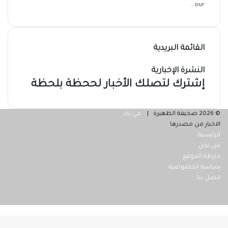
our...
القائمة البريدية
النشرة الإخبارية
إشترك لتصلك الأخبار لححظة بلحظة
© 2026 صحيفة الظهيرة |
مي تك
الاخبار من مصدرها
الرئيسية
من نحن
خارطة الموقع
سياسة الخصوصية
اتصل بنا
فيسبوك
‫X
ر
لذهاب