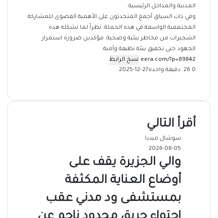
المدينة والمداخل الرئيسية.
وفي ذات السياق أجمع المتحدثون على الأهمية القصوى للمشاركة
المجتمعية الواسعة في هذه الحملة. نظراً لما تشكله هذه
الشجيرات من مخاطر بيئية وصحية. مؤكدين ضرورة استمرار
الجهود حتى تحقيق بيئة نظيفة وآمنة.
نسخ الرابط
0
26
دقيقة واحدة
2025-12-27
‫X
فيسبوك
ماسنجر
ماسنجر
تيلقرام
طباعة
واتساب
مشاركة
عبر
البريد
أقرأ التالي
سوشال ميديا
2026-08-05
والي الجزيرة يقف على
أوضاع العناية المكثفة
بمستشفى ود مدني عقب
احتواء حريق محدود ناجم عن