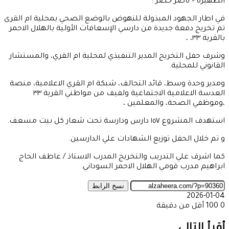
الظهيرة – ناصر خضر :
في اطار الجهود المبذولة للنهوض بالوضع الصحي بمحلية ام القرى
تم تخريج دفعة جديدة من دارسي الإسعافات الأولية بالهلال الاحمر
بالقرية ٣٣، ،
وشرف حفل التخريج المدير التنفيذي لمحلية ام القري، والمستشار
القانوني للمحلية.
ومدير وحدة وسط، قائد التحالف، شبكة ام القري الاعلامية، منصة
العدسة الاعلامية الاجتماعية ولفيف من مواطني القرية ٣٣
،وموظفي الصحة، والمعلمين ،
استهدف المشروع ١٥٧ دارس ودارسة تحت شعار كل بيت مسعف.
و تم خلال الحفل توزيع الشهادات علي الدارسين.
كما اشرف علي التدريب والتخريج المدرب الاستاذ / عاطف الحاج
ابراهيم مدرب قومي الهلال الاحمر السوداني.
نسخ الرابط
2026-01-04
0
100
أقل من دقيقة
‫X
طباعة
تيلقرام
ماسنجر
ماسنجر
واتساب
مشاركة
فيسبوك
عبر