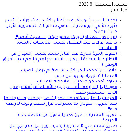
السبت, أغسطس 8 2026
اخر الأخبار
(حديث السبت) يوسف عبد المنان يكتب… مشاورات الرئيس
تثير جدلاً في غير معترك… ماهي مطلوبات الجمهورية الأولى
من البرهان؟
(من رحم المعاناة) ابوبكر محمود يكتب…. سبت أخضر!!
د. عبد الوهاب عبد الفضيل يكتب… الجامعات والجودة
الشاملة!!
(صوت الحق) مبارك عبد القادر محمد يكتب… (الميدان في
انتظارك يا سعادة البرهان…. لا تسمع لهم فإنهم سبب حريق
الوطن )
علاء الدين محمد ابكر يكتب: شرطة أم درمان تضرب
العصابات الإجرامية بيد من حديد
سلوى أحمد موية تكتب… ماتحكيه الاغنيات
فوق كل إرادة إرادة الله…. حين يريد الله لك أمراً فلا قوة في
الأرض تستطيع منعه!!
المجلس الأعلى لمكافحة المخدرات ضرورة حتمية لمرحلة ما
بعد الحرب…. سودان بلا مخدرات.. قرار شعب ودولة لا رجعة
فيه!!
عقوبة المخدرات… حين يعجز القانون عن ملاحقة حجم
الجريمة
صبرى محمد علي (العيكورة) يكتب… وزير الزراعة والري هل