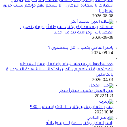
(صوت الحق) مبارك عبد القادر محمد يكتب… (الميدان في
انتظارك يا سعادة البرهان…. لا تسمع لهم فإنهم سبب حريق
الوطن )
2026-08-08
علاء الدين محمد ابكر يكتب: شرطة أم درمان تضرب
العصابات الإجرامية بيد من حديد
2026-08-08
ياسر الفادني يكتب…. هل يسمعون ؟
2024-09-24
بعد نجاحها في مرحلة البناء وإعادة الإعمار الشرطة
المجتمعية تساهم في تامين امتحانات الشهادة السودانية
بالكاملين
2026-04-01
منى الفحل تكتب… شكراً قطر
2022-11-21
بشير عثمان بشير يكتب… الــ50 بإحساس 30 !!
2023-10-16
ياسر الفادني يكتب… عذرا … رسول الله