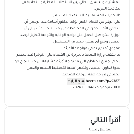
المشترك والتنسيق العالي بين السلطات المحلية والاتحادية في
مكافحة المرض.
*التحديات المستقبلية: الاستعداد المستمر:
على الرغم من النجاح الكبير، يؤكد الدكتور أسامة عبد الرحمن أن
التحدي الأكبر يكمن في المحافظة على هذا الإنجاز. وأشار إلى أن
الوزارة ستواصل العمل على برامج الوقاية والتوعية لتعزيز الرصد
الصحي ومنع أي تفشي جديد في المستقبل.
*نموذج يُحتذى به في مواجهة الأوبئة:
ما حققته وزارة الصحة بالجزيرة في القضاء على الكوليرا يُعد مصدر
إلهام لجميع المناطق التي قد تواجه أوبئة مشابهة. إن هذا النجاح هو
ثمرة تعاون الجميع، ويُظهر أهمية التخطيط السليم والعمل
الجماعي في مواجهة الأزمات الصحية.
نسخ الرابط
0
18
دقيقة واحدة
2026-03-04
‫X
فيسبوك
ماسنجر
ماسنجر
تيلقرام
طباعة
واتساب
مشاركة
عبر
البريد
أقرأ التالي
سوشال ميديا