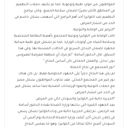
المواطنون من موارد طبية وتوعوية. كما تم تكثيف حملات التطعيم
في المناطق الأكثر تضررًا لضمان سلامة الجميع، وكان برنامج
التطعيم ضد الكوليرا أحد أهم البرامج التي أسهمت بشكل حاسم في
الحد من انتشار المرض.
*التركيز على الوقاية والتوعية:
كانت الوقاية من الكوليرا وتوعية المجتمع بأهمية النظافة الشخصية
وسلامة المياه من أولويات الوزارة. كما تم تشكيل فرق طبية ميدانية
مجهزة لضمان التدخل السريع في الحالات المشتبه بها. وفي هذا
السياق، قال الدكتور أسامة: “لم نترك أي منطقة معرضة للفيروس
دون تدخل، والعمل الجماعي كان أساس النجاح.”
*دور المجتمع في نجاح الحملة
لم يكن هذا النجاح حكراً على الجهود الحكومية فقط، بل كان هناك
دور كبير من المجتمع المحلي. فقد تجاوب المواطنون بشكل مميز
مع حملات التوعية واتبعوا الإرشادات الصحية مما ساعد بشكل كبير
في الحد من انتشار المرض.
*الجزيرة خالية من الكوليرا والسودان خالي من المرض
بعد الجهود الكبيرة التي بذلتها وزارة الصحة بقيادة الدكتور أسامة
عبد الرحمن، تم إعلان الجزيرة خالية من وباء الكوليرا بشكل رسمي.
في إعلان تاريخي آخر، أعلنت وزارة الصحة الاتحادية يوم أمس أن
السودان أصبح خاليًا تمامًا من الكوليرا، وهو ما يعكس النجاح