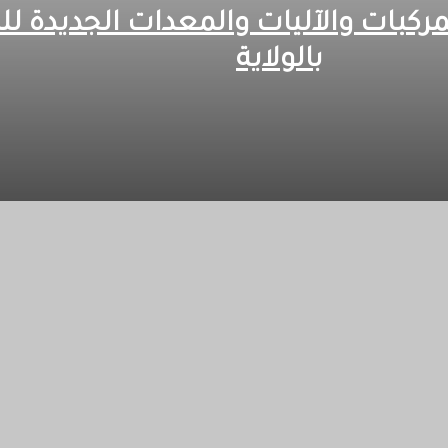
مركبات والآليات والمعدات الجديدة لل
بالولاية
المدني بالولاية
هتمام
 مدني عقب احتواء حريق محدود ناجم عن صعق كهربائي