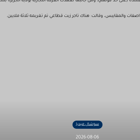
ة (على حد قولهم)، ومن جانبها تعهدت الغرفة التجارية بولاية الجزيرة بسد
اصفات والمقاييس، وقالت: هناك تاجر زيت قطاعي تم تغريمه ثلاثة ملايين.
سوشال ميديا
2026-08-06