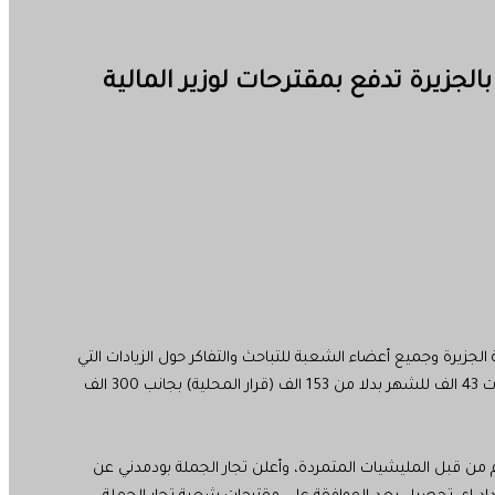
الجزيرة تدفع بمقترحات لوزير المالية
لجزيرة وجميع أعضاء الشعبة للتباحث والتفاكر حول الزيادات التي
وصفتها بالمهولة في العوائد، ودفع رئيس شعبة تجار الجملة أسامة عوض هجا بمقترحات الشعبة المتمثلة في ان تكون العوائد مليون جنيه ورسوم النفايات 43 الف للشهر بدلا من 153 الف (قرار المحلية) بجانب 300 الف
 من قبل المليشيات المتمردة، وأعلن تجار الجملة بودمدني عن