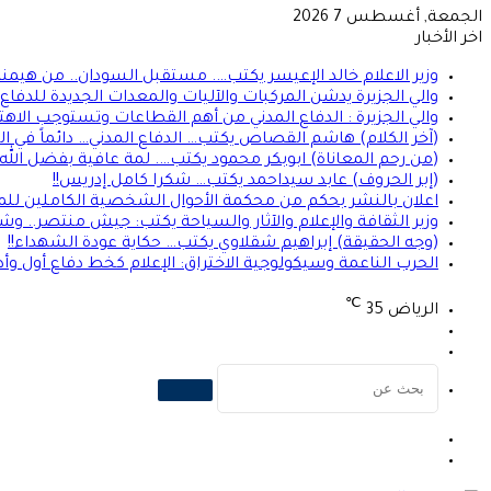
الجمعة, أغسطس 7 2026
اخر الأخبار
وزير الاعلام خالد الإعيسر يكتب…. مستقبل السودان.. من هيمن
والي الجزيرة يدشن المركبات والآليات والمعدات الجديدة للدفاع ا
والي الجزيرة : الدفاع المدني من أهم القطاعات وتستوجب الاهت
(آخر الكلام) هاشم القصاص يكتب… الدفاع المدني… دائماً في الموعد 
(من رحم المعاناة) ابوبكر محمود يكتب…. لمة عافية بفضل الله
(إبر الحروف) عابد سيداحمد يكتب… شكرا كامل إدريس!!
اعلان بالنشر بحكم من محكمة الأحوال الشخصية الكاملين للمد
وزير الثقافة والإعلام والآثار والسياحة يكتب: جيش منتصر.. و
(وجه الحقيقة) إبراهيم شقلاوي يكتب… حكاية عودة الشهداء!!
الحرب الناعمة وسيكولوجية الاختراق: الإعلام كخط دفاع أول وأ
℃
الرياض
35
تسجيل
الوضع
الدخول
المظلم
بحث
عن
الوضع
تسجيل
المظلم
الدخول