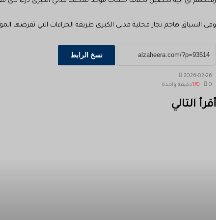
رفضهم اي آلية تحصيل بخلاف حساب موحد لمحلية مدني الكبرى درءا لاي مفسد
وفي السياق هاجم تجار محلية مدني الكبري طريقة الجزاءات التي تفرضها المو
نسخ الرابط
2026-02-26
0
170
دقيقة واحدة
‫X
طباعة
تيلقرام
ماسنجر
ماسنجر
واتساب
مشاركة
فيسبوك
أقرأ التالي
عبر
البريد