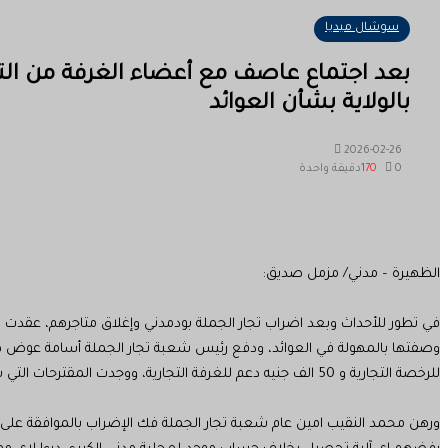
سوشال ميديا
بعد اجتماع عاصف مع أعضاء الغرفة من التجار 
بالولاية بشأن العوائد
2026-02-26
0
170
دقيقة واحدة
الظهيرة – مدني/ مزمل صديق:
في تطور للأحداث وبعد اضراب تجار الجملة بودمدني وإغلاق متاجرهم، عقدت شعب
للرخصة التجارية و 50 الف جنيه دعم للغرفة التجارية، ووجدت المقترحات التي سيدفع بها لوزير المالية بالولاية اليوم الموافقة بالإجماع.
ورهن محمد النقيب امين عام شعبة تجار الجملة فك الإضراب بالموافقة على 