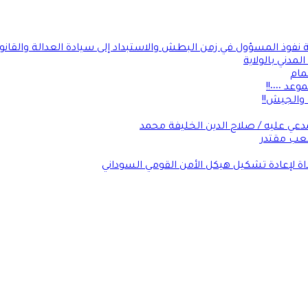
ة نفوذ المسؤول في زمن البطش والاستبداد إلى سيادة العدالة والقانو
لمدني بالولاية
مام
٠٠٠٠!!
 والجيش!!
عي عليه / صلاح الدين الخليفة محمد
شعب مقتدر
داة لإعادة تشكيل هيكل الأمن القومي السوداني