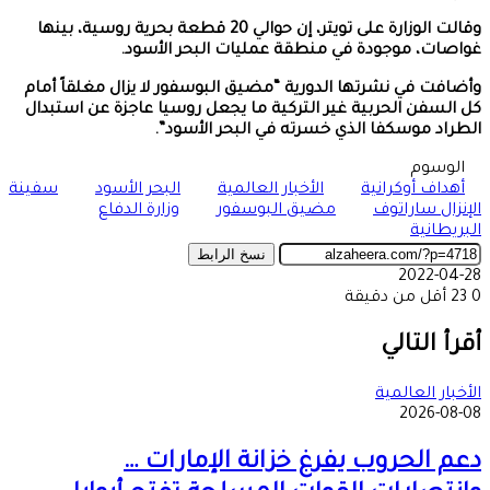
وقالت الوزارة على تويتر، إن حوالي 20 قطعة بحرية روسية، بينها
غواصات، موجودة في منطقة عمليات البحر الأسود.
وأضافت في نشرتها الدورية “مضيق البوسفور لا يزال مغلقاً أمام
كل السفن الحربية غير التركية ما يجعل روسيا عاجزة عن استبدال
الطراد موسكفا الذي خسرته في البحر الأسود”.
الوسوم
أهداف أوكرانية
الأخبار العالمية
البحر الأسود
سفينة
الإنزال ساراتوف
مضيق البوسفور
وزارة الدفاع
البريطانية
نسخ الرابط
2022-04-28
0
23
أقل من دقيقة
‫X
طباعة
تيلقرام
ماسنجر
ماسنجر
واتساب
مشاركة
فيسبوك
عبر
أقرأ التالي
البريد
الأخبار العالمية
2026-08-08
دعم الحروب يفرغ خزانة الإمارات …