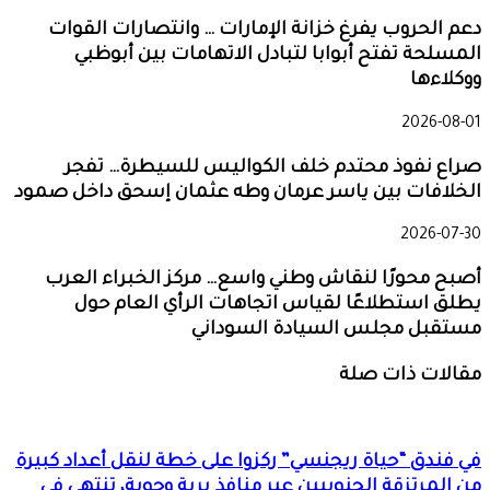
دعم الحروب يفرغ خزانة الإمارات … وانتصارات القوات
المسلحة تفتح أبوابا لتبادل الاتهامات بين أبوظبي
ووكلاءها
2026-08-01
صراع نفوذ محتدم خلف الكواليس للسيطرة… تفجر
الخلافات بين ياسر عرمان وطه عثمان إسحق داخل صمود
2026-07-30
أصبح محورًا لنقاش وطني واسع… مركز الخبراء العرب
يطلق استطلاعًا لقياس اتجاهات الرأي العام حول
مستقبل مجلس السيادة السوداني
مقالات ذات صلة
في فندق “حياة ريجنسي” ركزوا على خطة لنقل أعداد كبيرة
من المرتزقة الجنوبيين عبر منافذ برية وجوية، تنتهي في