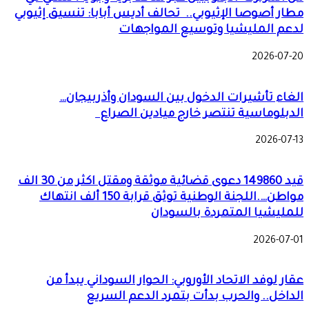
مطار أصوصا الإثيوبي.. تحالف أديس أبابا: تنسيق إثيوبي
لدعم المليشيا وتوسيع المواجهات
2026-07-20
الغاء تأشيرات الدخول بين السودان وأذربيجان…
الدبلوماسية تنتصر خارج ميادين الصراع
2026-07-13
قيد 149860 دعوى قضائية موثقة ومقتل اكثر من 30 الف
مواطن….اللجنة الوطنية توثق قرابة 150 ألف انتهاك
للمليشيا المتمردة بالسودان
2026-07-01
عقار لوفد الاتحاد الأوروبي: الحوار السوداني يبدأ من
الداخل.. والحرب بدأت بتمرد الدعم السريع