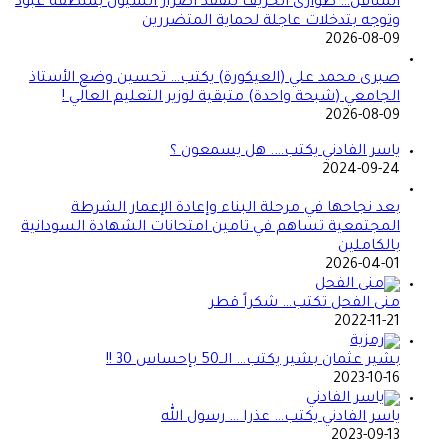
المناقل… طوارئ الخريف تتفقد أضرار السيول بمنطقة عبود
وتوجه بتدخلات عاجلة لحماية المتضررين
2026-08-09
صبرى محمد علي (العيكورة) يكتب… تحسين وضع الأستاذ
الجامعي (شبحة واحدة) متبقية لوزير التعليم العالي !
2026-08-09
ياسر الفادني يكتب…. هل يسمعون ؟
2024-09-24
بعد نجاحها في مرحلة البناء وإعادة الإعمار الشرطة
المجتمعية تساهم في تامين امتحانات الشهادة السودانية
بالكاملين
2026-04-01
منى الفحل تكتب… شكراً قطر
2022-11-21
بشير عثمان بشير يكتب… الــ50 بإحساس 30 !!
2023-10-16
ياسر الفادني يكتب… عذرا … رسول الله
2023-09-13