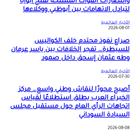
وانتصارات القوات المسلحة تفتح أبوابا
لتبادل الاتهامات بين أبوظبي ووكلاءها
الأخبار العالمية
2026-08-01
صراع نفوذ محتدم خلف الكواليس
للسيطرة… تفجر الخلافات بين ياسر عرمان
وطه عثمان إسحق داخل صمود
الأخبار العالمية
2026-07-30
أصبح محورًا لنقاش وطني واسع… مركز
الخبراء العرب يطلق استطلاعًا لقياس
اتجاهات الرأي العام حول مستقبل مجلس
السيادة السوداني
2026-08-08