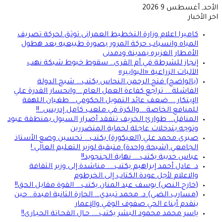
الأحد, أغسطس 9 2026
اخر الأخبار
كاميرا اعلام وزارة التخطيط العمرانى توثق لحركة تصريف
المياه وانسياب حركة المرور بصورة طبيعيه بعد هطول
الأمطار الغزيره بمدينة ودمدنى
إنجاز للشرطة في أم القرى.. سقوط خيوط شبكة نهب
الآليات الزراعية «البوابير»
(بالواضح) فتح الرحمن النحاس يكتب… شبح الدولة
الفاشلة…. تراجع كفاءة العمل العام….وانحسار القدرة علي
الإبتكار…..ضعف عائد التمويل الحكومي….طغيان اللهفة
للمنافع الخاصة….والكرة في ملعب كامل إدريس..!!
المناقل… طوارئ الخريف تتفقد أضرار السيول بمنطقة عبود
وتوجه بتدخلات عاجلة لحماية المتضررين
صبرى محمد علي (العيكورة) يكتب… تحسين وضع الأستاذ
الجامعي (شبحة واحدة) متبقية لوزير التعليم العالي !
عباس حديبة يكتب…. نهاية الجنجويد!!
د. عادل أحمد إبراهيم يكتب…. مناشدة إلى وزير الثقافة
والاعلام لأجل عودة الكتاب إلى الخرطوم
(خارج النص) يوسف عبد المنان يكتب… القوة مقابل الحق!!
(مسارب الضي) د. محمد تبيدي… الحارة الثانية امبدة.. حين
يتقدم أبناء الحي صفوف الوقي والإعمار
ياسر محمد محمود البشر يكتب…. حـال القحـاتة الحيـارى!!