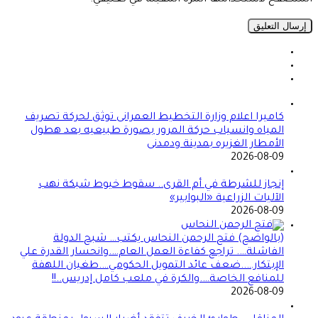
كاميرا اعلام وزارة التخطيط العمرانى توثق لحركة تصريف
المياه وانسياب حركة المرور بصورة طبيعيه بعد هطول
الأمطار الغزيره بمدينة ودمدنى
2026-08-09
إنجاز للشرطة في أم القرى.. سقوط خيوط شبكة نهب
الآليات الزراعية «البوابير»
2026-08-09
(بالواضح) فتح الرحمن النحاس يكتب… شبح الدولة
الفاشلة…. تراجع كفاءة العمل العام….وانحسار القدرة علي
الإبتكار…..ضعف عائد التمويل الحكومي….طغيان اللهفة
للمنافع الخاصة….والكرة في ملعب كامل إدريس..!!
2026-08-09