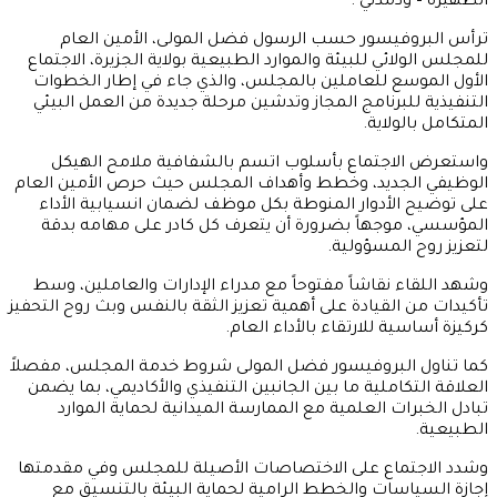
الظهيرة – ودمدني :
​ترأس البروفيسور حسب الرسول فضل المولى، الأمين العام
للمجلس الولائي للبيئة والموارد الطبيعية بولاية الجزيرة، الاجتماع
الأول الموسع للعاملين بالمجلس، والذي جاء في إطار الخطوات
التنفيذية للبرنامج المجاز وتدشين مرحلة جديدة من العمل البيئي
المتكامل بالولاية.
واستعرض الاجتماع بأسلوب اتسم بالشفافية ملامح الهيكل
الوظيفي الجديد، وخطط وأهداف المجلس حيث حرص الأمين العام
على توضيح الأدوار المنوطة بكل موظف لضمان انسيابية الأداء
المؤسسي، موجهاً بضرورة أن يتعرف كل كادر على مهامه بدقة
لتعزيز روح المسؤولية.
وشهد اللقاء نقاشاً مفتوحاً مع مدراء الإدارات والعاملين، وسط
تأكيدات من القيادة على أهمية تعزيز الثقة بالنفس وبث روح التحفيز
كركيزة أساسية للارتقاء بالأداء العام.
كما تناول البروفيسور فضل المولى شروط خدمة المجلس، مفصلاً
العلاقة التكاملية ما بين الجانبين التنفيذي والأكاديمي، بما يضمن
تبادل الخبرات العلمية مع الممارسة الميدانية لحماية الموارد
الطبيعية.
وشدد الاجتماع على الاختصاصات الأصيلة للمجلس وفي مقدمتها
إجازة السياسات والخطط الرامية لحماية البيئة بالتنسيق مع