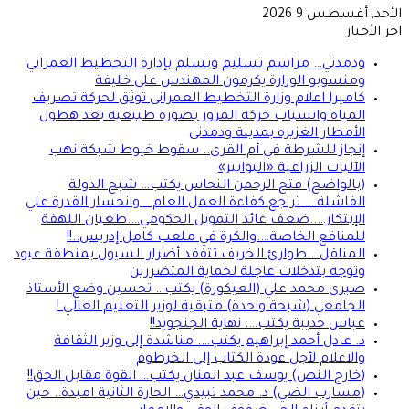
الأحد, أغسطس 9 2026
اخر الأخبار
ودمدني… مراسم تسليم وتسلم بإدارة التخطيط العمراني
ومنسوبو الوزارة يكرمون المهندس علي خليفة
كاميرا اعلام وزارة التخطيط العمرانى توثق لحركة تصريف
المياه وانسياب حركة المرور بصورة طبيعيه بعد هطول
الأمطار الغزيره بمدينة ودمدنى
إنجاز للشرطة في أم القرى.. سقوط خيوط شبكة نهب
الآليات الزراعية «البوابير»
(بالواضح) فتح الرحمن النحاس يكتب… شبح الدولة
الفاشلة…. تراجع كفاءة العمل العام….وانحسار القدرة علي
الإبتكار…..ضعف عائد التمويل الحكومي….طغيان اللهفة
للمنافع الخاصة….والكرة في ملعب كامل إدريس..!!
المناقل… طوارئ الخريف تتفقد أضرار السيول بمنطقة عبود
وتوجه بتدخلات عاجلة لحماية المتضررين
صبرى محمد علي (العيكورة) يكتب… تحسين وضع الأستاذ
الجامعي (شبحة واحدة) متبقية لوزير التعليم العالي !
عباس حديبة يكتب…. نهاية الجنجويد!!
د. عادل أحمد إبراهيم يكتب…. مناشدة إلى وزير الثقافة
والاعلام لأجل عودة الكتاب إلى الخرطوم
(خارج النص) يوسف عبد المنان يكتب… القوة مقابل الحق!!
(مسارب الضي) د. محمد تبيدي… الحارة الثانية امبدة.. حين