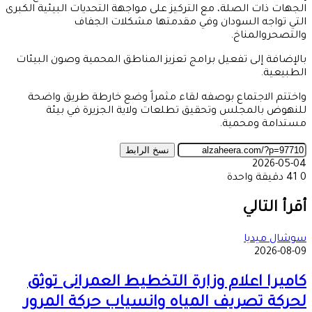
الجهات ذات الصلة، مع التركيز على مواجهة التحديات البيئية الكبرى
التي تواجه السودان وفي مقدمتها مشكلات الجفاف
والتصحروالمناخ.
بالإضافة إلى تفعيل برامج تعزيز المناطق المحمية وصون البيئات
الطبيعية.
واختتم الاجتماع بوصفه لقاء مثمراً وضع خارطة طريق واضحة
للنهوض بالمجلس وتحقيق تطلعات ولاية الجزيرة في بيئة
مستدامة ومحمية.
نسخ الرابط
2026-05-04
0
41
دقيقة واحدة
‫X
طباعة
تيلقرام
ماسنجر
ماسنجر
واتساب
مشاركة
فيسبوك
عبر
أقرأ التالي
البريد
سوشال ميديا
2026-08-09
كاميرا اعلام وزارة التخطيط العمرانى توثق
لحركة تصريف المياه وانسياب حركة المرور