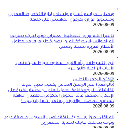
ودمدني… مراسم تسليم وتسلم بإدارة التخطيط العمراني
ومنسوبو الوزارة يكرمون المهندس علي خليفة
2026-08-09
كاميرا اعلام وزارة التخطيط العمرانى توثق لحركة تصريف
المياه وانسياب حركة المرور بصورة طبيعيه بعد هطول
الأمطار الغزيره بمدينة ودمدنى
2026-08-09
إنجاز للشرطة في أم القرى.. سقوط خيوط شبكة نهب
الآليات الزراعية «البوابير»
2026-08-09
(بالواضح) فتح الرحمن النحاس يكتب… شبح الدولة
الفاشلة…. تراجع كفاءة العمل العام….وانحسار القدرة علي
الإبتكار…..ضعف عائد التمويل الحكومي….طغيان اللهفة
للمنافع الخاصة….والكرة في ملعب كامل إدريس..!!
2026-08-09
المناقل… طوارئ الخريف تتفقد أضرار السيول بمنطقة عبود
وتوجه بتدخلات عاجلة لحماية المتضررين