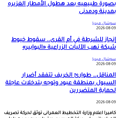
بصورة طبيعيه بعد هطول الأمطار الغزيره
بمدينة ودمدنى
سوشال ميديا
2026-08-09
إنجاز للشرطة في أم القرى.. سقوط خيوط
شبكة نهب الآليات الزراعية «البوابير»
سوشال ميديا
2026-08-09
المناقل… طوارئ الخريف تتفقد أضرار
السيول بمنطقة عبود وتوجه بتدخلات عاجلة
لحماية المتضررين
2026-08-09
كاميرا اعلام وزارة التخطيط العمرانى توثق لحركة تصريف