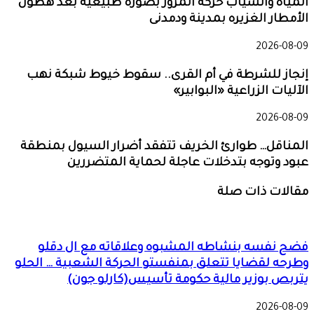
المياه وانسياب حركة المرور بصورة طبيعيه بعد هطول
الأمطار الغزيره بمدينة ودمدنى
2026-08-09
إنجاز للشرطة في أم القرى.. سقوط خيوط شبكة نهب
الآليات الزراعية «البوابير»
2026-08-09
المناقل… طوارئ الخريف تتفقد أضرار السيول بمنطقة
عبود وتوجه بتدخلات عاجلة لحماية المتضررين
مقالات ذات صلة
فضح نفسه بنشاطه المشبوه وعلاقاته مع ال دقلو
وطرحه لقضايا تتعلق بمنفستو الحركة الشعبية … الحلو
يتربص بوزير مالية حكومة تأسيس(كارلو جون)
2026-08-09