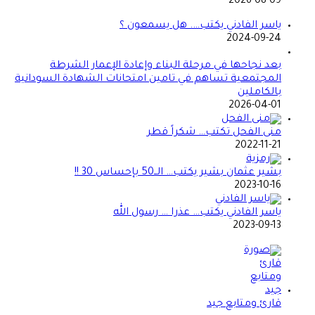
2026-08-09
ياسر الفادني يكتب…. هل يسمعون ؟
2024-09-24
بعد نجاحها في مرحلة البناء وإعادة الإعمار الشرطة
المجتمعية تساهم في تامين امتحانات الشهادة السودانية
بالكاملين
2026-04-01
منى الفحل تكتب… شكراً قطر
2022-11-21
بشير عثمان بشير يكتب… الــ50 بإحساس 30 !!
2023-10-16
ياسر الفادني يكتب… عذرا … رسول الله
2023-09-13
قارئ ومتابع جيد