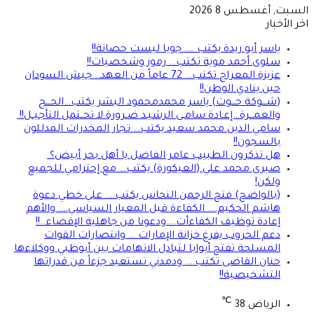
السبت, أغسطس 8 2026
اخر الأخبار
ياسر أبو ريدة يكتب …. جوبا ليست حصانة!!
سلوى أحمد موية تكتب… رموز وشخصيات!!
عزيزة المعراج تكتب… 72 عاماً من العهد.. جيش السودان
حين ينادي الوطن!!
(شـــوكة حـــوت) ياسر محمدمحمود البشر يكتب…الحـــج
والعمـــرة…إعـادة سامـى الرشيـد ضـرورة لا تحــتمل التأجيــل!!
سامي الدين محمد سعيد يكتب… تجار المخدرات المدللون
بالسجون!!
هل تذكرون الطبيب عامر الفاضل يا أهل بحر أبيض؟
صبرى محمد علي (العيكورة) يكتب… مع إحترامي للجميع
ولكن!
(بالواضح) فتح الرحمن النحاس يكتب…. علي خطي دعوة
هاشم الحكيم…. الكفاءة قبل المعيار السياسي…. والأهم
إعادة توظيف الكفاءأت….ودعونا من جاهلية الإقصاء..!!
دعم الحروب يفرغ خزانة الإمارات … وانتصارات القوات
المسلحة تفتح أبوابا لتبادل الاتهامات بين أبوظبي ووكلاءها
حنان القاضى تكتب…. ودمدني تستعيد جزءاً من قدراتها
التشخيصية!!
℃
الرياض
38