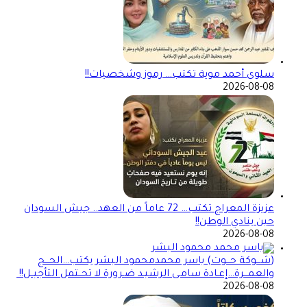
سلوى أحمد موية تكتب… رموز وشخصيات!!
2026-08-08
عزيزة المعراج تكتب… 72 عاماً من العهد.. جيش السودان
حين ينادي الوطن!!
2026-08-08
(شـــوكة حـــوت) ياسر محمدمحمود البشر يكتب…الحـــج
والعمـــرة…إعـادة سامـى الرشيـد ضـرورة لا تحــتمل التأجيــل!!
2026-08-08