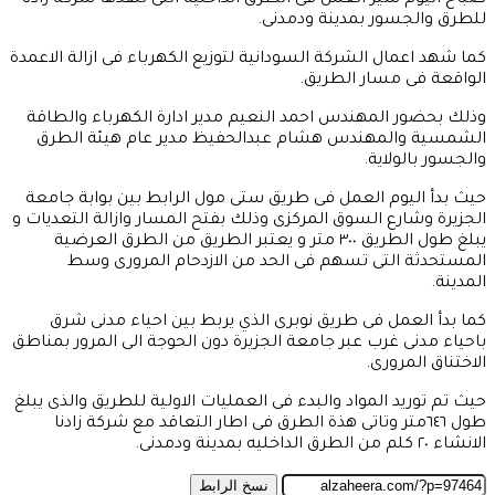
صباح اليوم سير العمل فى الطرق الداخلية التى تنفذها شركة زادنا
للطرق والجسور بمدينة ودمدنى.
كما شهد اعمال الشركة السودانية لتوزيع الكهرباء فى ازالة الاعمدة
الواقعة فى مسار الطريق.
وذلك بحضور المهندس احمد النعيم مدير ادارة الكهرباء والطاقة
الشمسية والمهندس هشام عبدالحفيظ مدير عام هيئة الطرق
والجسور بالولاية.
حيث بدأ اليوم العمل فى طريق ستى مول الرابط بين بوابة جامعة
الجزيرة وشارع السوق المركزى وذلك بفتح المسار وازالة التعديات و
يبلغ طول الطريق ٣٠٠ متر و يعتبر الطريق من الطرق العرضية
المستحدثة التى تسهم فى الحد من الازدحام المرورى وسط
المدينة.
كما بدأ العمل فى طريق نوبرى الذي يربط بين احياء مدنى شرق
باحياء مدنى غرب عبر جامعة الجزيرة دون الحوجة الى المرور بمناطق
الاختناق المرورى.
حيث تم توريد المواد والبدء فى العمليات الاولية للطريق والذى يبلغ
طول ٦٤٦متر وتاتى هذة الطرق فى اطار التعاقد مع شركة زادنا
الانشاء ٢٠ كلم من الطرق الداخليه بمدينة ودمدنى.
نسخ الرابط