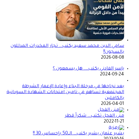
سامي الدين محمد سعيد يكتب… تجار المخدرات المدللون
بالسجون!!
2026-08-08
ياسر الفادني يكتب…. هل يسمعون ؟
2024-09-24
بعد نجاحها في مرحلة البناء وإعادة الإعمار الشرطة
المجتمعية تساهم في تامين امتحانات الشهادة السودانية
بالكاملين
2026-04-01
منى الفحل تكتب… شكراً قطر
2022-11-21
بشير عثمان بشير يكتب… الــ50 بإحساس 30 !!