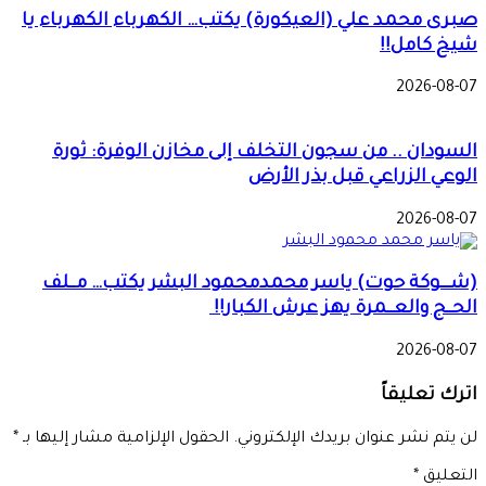
صبرى محمد علي (العيكورة) يكتب… الكهرباء الكهرباء يا
شيخ كامل!!
2026-08-07
السودان .. من سجون التخلف إلى مخازن الوفرة: ثورة
الوعي الزراعي قبل بذر الأرض
2026-08-07
(شـــوكة حوت) ياسر محمدمحمود البشر يكتب… مــلف
الحــج والعــمرة يهز عرش الكبار!!
2026-08-07
اترك تعليقاً
لن يتم نشر عنوان بريدك الإلكتروني.
الحقول الإلزامية مشار إليها بـ
*
التعليق
*