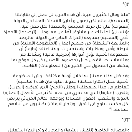
*(١)*
*قلنا وقال الكثيرون غيرنا، أن هذه الحرب لن تصل إلي نهاياتها
(السعيدة)، مالم تكن (عيون وٱذان) القيادات العليا في الدولة
(مفتوحة) علي كل حركة المجتمع و(لاقطة) لكل فعل فيه،
و(يتسني) لها ذلك عبر مايتوفر لها من معلومات (ترصدها) الأجهزة
الأدني (المعنية) بمتابعة (الحراك العام) في الدولة..فالرصد
والمتابعة (أنشطة) من صميم أعمال (المنظومة الأمنية) من
شرطة وأمن ومخابرات واستخبارات..وهنا اعتقد (جازماً) أن
المنظومة الأمنية تؤدي أدوارها (بحرفية عالية) ونشاط جم
ومتابعات لصيقة من خلال (حضورها الأصيل) في كل موقع بما
يمكنها من الحصول علي الكثير من (المعلومات) الهامة..
وقد ظل هذا ( عهدنا) بها خلال أزمنة مختلفة.. ولأن المنظومة
الأمنية تمثل (جهاز المناعة) للدولة، عليه فإن هذه (الفاعلية)
تتعاظم في هذا المنعطف الوطني (الحرج) الذي تفرضه (الحرب)،
وللحرب (غبارها) الذي قد تجري من تحته الكثير من الأفعال (الضارة)
بالدولة والشعب..(فغول الفساد) وبوجهه الكالح الحربائي يتربص
بكل مكسب يلوح في الأفق.. و(تجار الازمات) يكشرون عن أنيابهم
السامة..!!*
*(٢)*
والمصالح الخاصة (تنفش ريشها) والمحاباة و(جراثيم) إستغلال