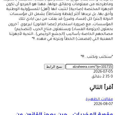
وماطرحته من معلومات وحقائق حولها، فهذا هو المرجو أن تكون
الاجهزة المختصة (صاحية) لتثبت انها (أهل) للمسؤولية الوطنية
وأحق بها، بل نريدها أكثر (يقظة ونشاطاً) يشمل كل مؤسسات
الدولة (لبتر) كل (فساد وضرر) قد يفلت من بين ايادي تلك
المؤسسات، مع ضرورة استخدام (عصا القانون) ليرعوي ٱخرون
يحملون (جرثومة الفساد) ويستغلون مناخ الحرب (لتضخيم)
مصالحهم الخاصة بأساليب (الجشع الرخيص)…التحية لأجهزتنا
المعنية التي (قصمت) الخطأ وبترته في مهده..!!*
*سنكتب ونكتب…!!!*
نسخ الرابط
2026-07-05
0
35
2 دقائق
‫X
طباعة
تيلقرام
ماسنجر
ماسنجر
واتساب
مشاركة
فيسبوك
عبر
أقرأ التالي
البريد
مقالات الظهيرة
2026-08-07