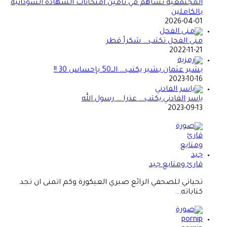
المجتمعية تساهم في تامين امتحانات الشهادة السودانية
بالكاملين
2026-04-01
منى الفحل تكتب… شكراً قطر
2022-11-21
بشير عثمان بشير يكتب… الــ50 بإحساس 30 !!
2023-10-16
ياسر الفادني يكتب… عذرا … رسول الله
2023-09-13
قارئ ومتابع جيد
تحياتي للصحفي الرائع صبري العيكورة وكم اتمنى ان تجد
كتاباته...