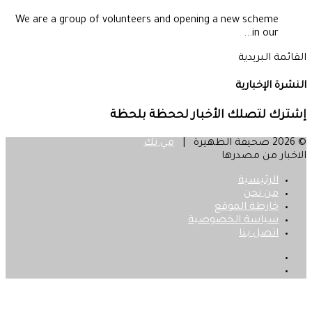
We are a group of volunteers and opening a new scheme
in our...
القائمة البريدية
النشرة الإخبارية
إشترك لتصلك الأخبار لححظة بلحظة
© 2026 صحيفة الظهيرة |
مي تك
الاخبار من مصدرها
الرئيسية
من نحن
خارطة الموقع
سياسة الخصوصية
اتصل بنا
فيسبوك
‫X
زر
الذهاب