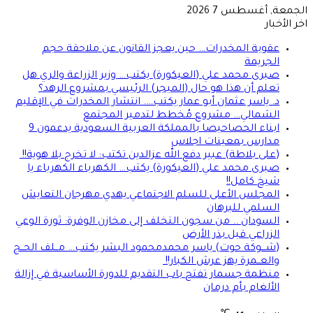
الجمعة, أغسطس 7 2026
اخر الأخبار
عقوبة المخدرات… حين يعجز القانون عن ملاحقة حجم
الجريمة
صبرى محمد علي (العيكورة) يكتب… وزير الزراعة والري هل
تعلم أن هذا هو حال (الميجر) الرئيسي بمشروع الرهد؟
د. ياسر عثمان أبو عمار يكتب…. انتشار المخدرات في الإقليم
الشمالي… مشروع مُخطط لتدمير المجتمع
ابناء الحصاحيصا بالمملكة العربية السعودية يدعمون 9
مدارس بمعينات اجلاس
(على بلاطة) عبير دفع الله عزالدين تكتب: لا تخرج بلا هوية!!
صبرى محمد علي (العيكورة) يكتب… الكهرباء الكهرباء يا
شيخ كامل!!
المجلس الأعلى للسلم الاجتماعي يهدي مهرجان التعايش
السلمي للبرهان
السودان .. من سجون التخلف إلى مخازن الوفرة: ثورة الوعي
الزراعي قبل بذر الأرض
(شـــوكة حوت) ياسر محمدمحمود البشر يكتب… مــلف الحــج
والعــمرة يهز عرش الكبار!!
منظمة جسمار تفتح باب التقديم للدورة الأساسية في إزالة
الألغام بأم درمان