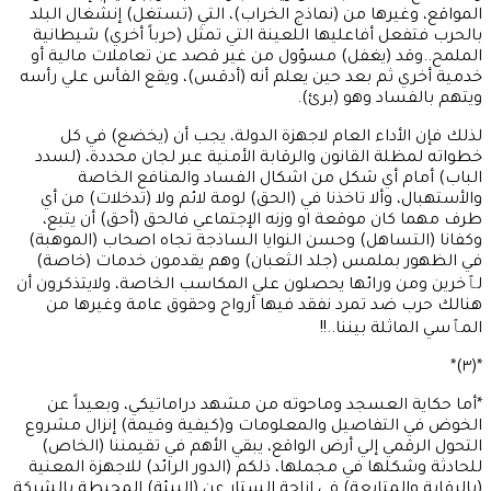
المواقع، وغيرها من (نماذج الخراب)، التي (تستغل) إنشغال البلد
بالحرب فتفعل أفاعليها اللعينة التي تمثل (حرباً أخري) شيطانية
الملمح..وقد (يغفل) مسؤول من غير قصد عن تعاملات مالية أو
خدمية أخري ثم بعد حين يعلم أنه (أدقس)، ويقع الفأس علي رأسه
ويتهم بالفساد وهو (برئ).
لذلك فإن الأداء العام لاجهزة الدولة، يجب أن (يخضع) في كل
خطواته لمظلة القانون والرقابة الأمنية عبر لجان محددة، (لسدد
الباب) أمام أي شكل من اشكال الفساد والمنافع الخاصة
والأستهبال، وألا تاخذنا في (الحق) لومة لائم ولا (تدخلات) من أي
طرف مهما كان موقعة او وزنه الإجتماعي فالحق (أحق) أن يتبع،
وكفانا (التساهل) وحسن النوايا الساذجة تجاه اصحاب (الموهبة)
في الظهور بملمس (جلد الثعبان) وهم يقدمون خدمات (خاصة)
لٱخرين ومن ورائها يحصلون علي المكاسب الخاصة، ولايتذكرون أن
هنالك حرب ضد تمرد نفقد فيها أرواح وحقوق عامة وغيرها من
المٱسي الماثلة بيننا..!!
*(٣)*
*أما حكاية العسجد وماحوته من مشهد دراماتيكي، وبعيداً عن
الخوض في التفاصيل والمعلومات و(كيفية وقيمة) إنزال مشروع
التحول الرقمي إلي أرض الواقع، يبقي الأهم في تقيمننا (الخاص)
للحادثة وشكلها في مجملها، ذلكم (الدور الرائد) للاجهزة المعنية
(بالرقابة والمتابعة) في إزاحة الستار عن (البيئة) المحيطة بالشركة