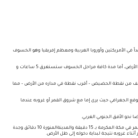
ية ستشهد يوم الاثنين 16 مايو خسوف كلي للقمر سيكون مشاهداً في الأمريكتين وأوروبا الغربية ومعظم إفريقيا وهو الخسوف
إن هذا الخسوف عميق جدًا، ما يعني بأن مدة مرحلة الخسوف الكلي ستكون طويلة حيث سيستغرق القمر ساعة و 25 دقيقة ليمر خلال ظل الأرض، أما مدة كافة مراحل الخسوف ستستغرق 5 ساعات و
صف من نقطة الحضيض – أقرب نقطة في مداره من الأرض – مما
قع الجغرافي حيث يرى إما مع شروق القمر أو غروبه عندما
حو الأفق الجنوبي الغربي.
سيبدأ خسوف القمر الجزئي في نفس التوقيت عند الساعة 05:28 صباحاً بتوقيت مكة ( 02:28 صباحاً بتوقيت غرينتش) وذلك قبل غروب القمر في مكة المكرمة بـ 15 دقيقة والمدينةالمنورة 10 دقائق وجدة