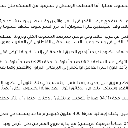
خسوف محليا، أما المنطقة الوسطى والشرقية من المملكة فلن تشهد
ء الغربية مع غروب القمر في اليمن والأردن وفلسطين، وسيشاهد جز
لاد، وهذا سينطبق على السودان، أما جزر القمر سوف تشهد خسوفا ج
عظمى في غرب البلاد، وفي تونس سترصد الخسوف الكلي وذروته العظم
وف الكلي في وسط وغرب البلاد، وسيحظى القاطنون في المغرب ومور
ه يفقد الضوء تدريجياً إحدى الطرق القديمة في إثبات كروية الأرض 
سيتبع ذلك بداية الخسوف الكلي مع دخول ك
ذ اللون البني الغامق اوالأحمر إلى البرتقالي البراق اوالأصفر وهذا ي
 اخضر مزرق على إحدى حواف القمر ، والسبب في ذلك اللون أن الضوء 
لقمر وسيتكرر ذلك في الدقائق الأولى بعد نهاية الخسوف الكلي أيضاً.
سيصل الخسوف الكلي ذروته العظمى عند الساعة 07:11 صباحاً بتوقيت مكة (04:11 صباحاً بتوقيت
سينتهي الخسوف الكلي عند الساعة 07:53 صباحاً بتوقيت مكة (04:53 صباحاً بتوقيت غرينتش) مع بداية 