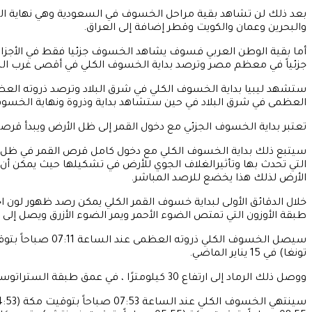
بعد ذلك لن تشاهد بقية مراحل الخسوف في السعودية وهي نهاية ال
والبحرين وعمان والكويت وقطر إضافة إلى العراق.
أما بقية الوطن العربي فسوف يشاهد الخسوف جزئيا فقط في الأجزا
جزئياً في معظم مصر وترصد بداية الخسوف الكلي في أقصى غرب الب
ستشهد ليبيا بداية الخسوف الكلي في شرق البلاد وترصد ذروته ال
العظمى في شرق البلاد في حين ستشاهد بداية وذروة ونهاية الخس
تعتبر بداية الخسوف الجزئي مع دخول القمر إلى ظل الأرض ويبدأ قرص
التي تحدث بها وتأثيرالغلاف الجوي للأرض في تشكيلها حيث يمكن أن يأخ
الأرض لذلك هذا يخضع للرصد المباشر.
خلال الدقائق الأولى لبداية خسوف القمر الكلي يمكن رصد ظهور لون
طبقة الأوزون التي تمتص الضوء الأحمر ويمر الضوء الأزرق ويصل إلى ا
تونغا) في 15 يناير الماضي.
ووصل ذلك الرماد إلى ارتفاع 30 كيلومترًا ، في عمق طبقة الستراتوسفير ، بكتلة إجمالية قدرها 400 مليون كيلوغرام ما قد يتسبب في جعل القمر المخسوف بلون أحمر أغمق من المعتاد.