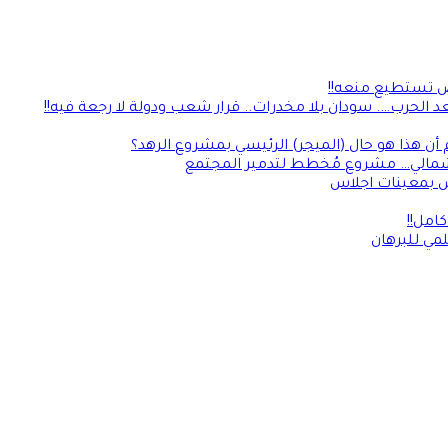
لأرض تستطيع منعه!!
 الحرب…. سودان بلا مخدرات.. قرار شعب ودولة لا رجعة فيه!!
 أن هذا هو حال (الميجر) الرئيسي بمشروع الرهد؟
 الشمالي… مشروع مُخطط لتدمير المجتمع
امل!!
مي للبرهان