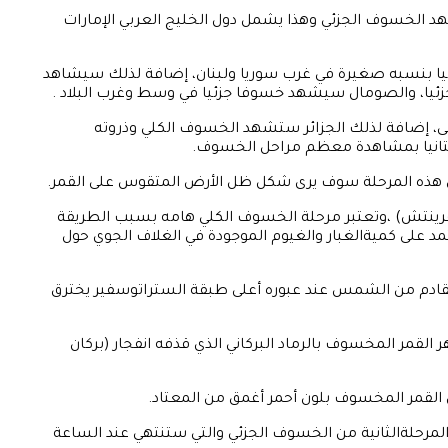
 الخسوف الجزئي وهذا يشمل دول الخليج العربي الإمارات
ئيا بنسبه صغيرة في غرب سوريا ولبنان، إضافة لذلك سيشاهد
زئيا، والصومال سيشهد خسوفا جزئيا في وسط وغرب البلاد .
ى، إضافة لذلك الجزائر ستشهد الخسوف الكلي وذروته
يتانيا بمشاهدة معظم مراحل الخسوف.
ففي هذه المرحلة سوف يرى شكل ظل الأرض المتقوس على القمر.
امل قرص القمر في ظل الأرض عند الساعة 06:29 صباحاً بتوقيت مكة (03:29 صباحاً بتوقيت غرينتش) ،وتعتبر مرحلة الخسوف الكلي هامه بسبب الطريقة
عتمد على كميةالغبار والغيوم الموجودة في الغلاف الجوي حول
القادم من الشمس عند عبوره أعلى طبقة الستراتوسفير يخترق
 غرينتش) ، وهناك احتمال أن يتأثر مظهر القمر المخسوف بالرماد البركاني الذي قذفه انفجار (بركان
خروج القمر من ظل الأرض وتبدأ المرحلةالثانية من الخسوف الجزئي والتي ستنتهي عند الساعة