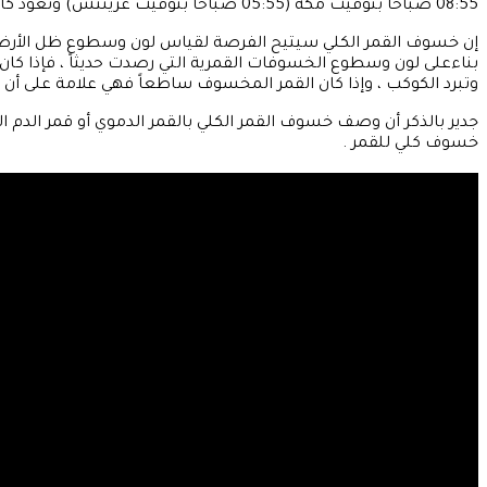
08:55 صباحاً بتوقيت مكة (05:55 صباحاً بتوقيت غرينتش) وتعود كامل إضاءة القمر وينتهي الحدث الرئيسي.
إن خسوف القمر الكلي سيتيح الفرصة لقياس لون وسطوع ظل الأرض، وبا
بناءعلى لون وسطوع الخسوفات القمرية التي رصدت حديثاً ، فإذا 
وتبرد الكوكب ، وإذا كان القمر المخسوف ساطعاً فهي علامة على أ
خسوف كلي للقمر .