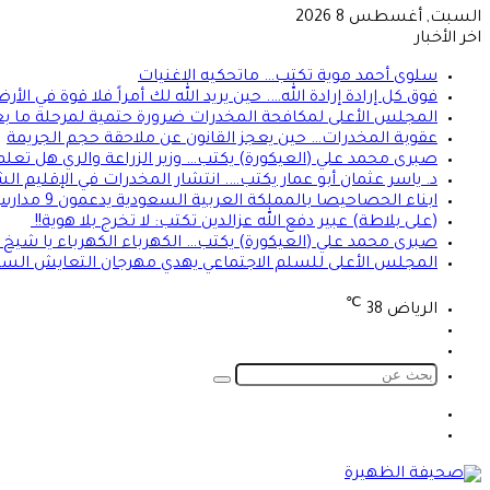
السبت, أغسطس 8 2026
اخر الأخبار
سلوى أحمد موية تكتب… ماتحكيه الاغنيات
فوق كل إرادة إرادة الله…. حين يريد الله لك أمراً فلا قوة في ا
المجلس الأعلى لمكافحة المخدرات ضرورة حتمية لمرحلة ما بعد
عقوبة المخدرات… حين يعجز القانون عن ملاحقة حجم الجريمة
صبرى محمد علي (العيكورة) يكتب… وزير الزراعة والري هل تعلم
د. ياسر عثمان أبو عمار يكتب…. انتشار المخدرات في الإقليم
ابناء الحصاحيصا بالمملكة العربية السعودية يدعمون 9 مدارس بمعينات اجلاس
(على بلاطة) عبير دفع الله عزالدين تكتب: لا تخرج بلا هوية!!
صبرى محمد علي (العيكورة) يكتب… الكهرباء الكهرباء يا شيخ ك
المجلس الأعلى للسلم الاجتماعي يهدي مهرجان التعايش السل
℃
الرياض
38
تسجيل
الوضع
الدخول
المظلم
بحث
عن
الوضع
تسجيل
المظلم
الدخول