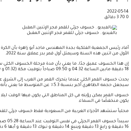
2022-05-14
0
70
3 دقائق
بالفيديو.. خسوف جزئي للقمر فجر الإثنين المقبل
الأول من اثنين هذه السنة وسيمثل أول قمر بدر عملاق سنة 2022.
18 دقيقة مابين الساعة 04:32 و 09:50 صباحاً بتوقيت مكة (01:32 و 06:50 صباحاً بتوقيت غرينتش ) على مستوى الكرة الأرضية.
يحدث خسوف القمر الكلي عندما يتحرك القمر من الغرب إلى الشرق
سيجعل حجمه الظاهري أكبر بنسبة 5.3٪ عن المتوسط ما يعني بأنه خلال هذا الخسوف سوف يظهر كبير نسبياً في السماء .
خسوف القمر يمكن رؤيته في كل المناطق التي يكون فيها الوقت ليلا
يكون منخفضًا في السماء.
محلياً ستشهد الأجزاء الغربية من السعودية فقط خسوف جزئي للقم
16 دقيقة و رابغ 13 دقيقة وينبع 14 دقيقة و تبوك 13 دقيقة و أبها 6 دقائق و جازان 8 دقائق، حيث سيلاحظ وجود ظلمة أعلى يسار قرص القمر أثناء غروبه نتيجة لبداية دخوله إلى ظل الأرض.