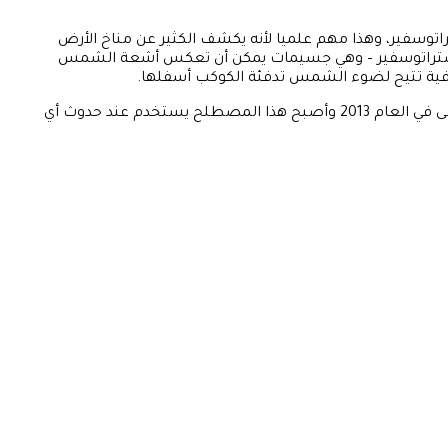
اتوسفير، وهذا مهم علميا لأنه يكشف الكثير عن مناخ الأرض
ة الستراتوسفير – وهي جسيمات يمكن أن تعكس أشعة الشمس
افية تتيح لضوء الشمس تدفئة الكوكب أسفلها.
جدير بالذكر أن وصف خسوف القمر الكلي بالقمر الدموي أو قمر الدم المنتشر على نطاق واسع ليست تسمية علمية، فقد ظهرت للمرة الأولى في العام 2013 وأصبح هذا المصطلح يستخدم عند حدوث أي